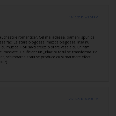
17/10/2010 la 2:34 PM
 „chestiile romantice”. Cel mai adesea, oamenii spun ca
i asa fac. La stare blogoasa, muzica blegoasa. Insa nu
 cu muzica. Poti sa-ti creezi o stare vesela cu un ritm
 imediate. E suficient un „Play” si totul se transforma. Pe
on”, schimbarea starii se produce cu si mai mare efect
u. :)
26/11/2010 la 4:00 PM