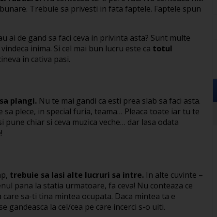
bunare. Trebuie sa privesti in fata faptele. Faptele spun
au ai de gand sa faci ceva in privinta asta? Sunt multe
i vindeca inima. Si cel mai bun lucru este ca
totul
cineva in cativa pasi.
 sa plangi.
Nu te mai gandi ca esti prea slab sa faci asta.
le sa plece, in special furia, teama… Pleaca toate iar tu te
 si pune chiar si ceva muzica veche… dar lasa odata
!
ap,
trebuie sa lasi alte lucruri sa intre.
In alte cuvinte –
trenul pana la statia urmatoare, fa ceva! Nu conteaza ce
va care sa-ti tina mintea ocupata. Daca mintea ta e
e gandeasca la cel/cea pe care incerci s-o uiti.