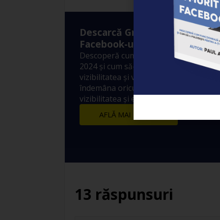
Descarcă Gratuit Ebook-ul: ”A
Facebook-ul?”
Descoperă cum funcționează Algoritm
2024 și cum să-l folosești pentru a-ți 
vizibilitatea și vânzările! 10 metode sim
îndemâna oricui prin care să crești ex
vizibilitatea și engagement-ul postărilo
AFLĂ MAI MULTE
13 răspunsuri