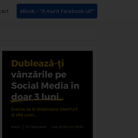
tact
eBook – ”A murit Facebook-ul?”