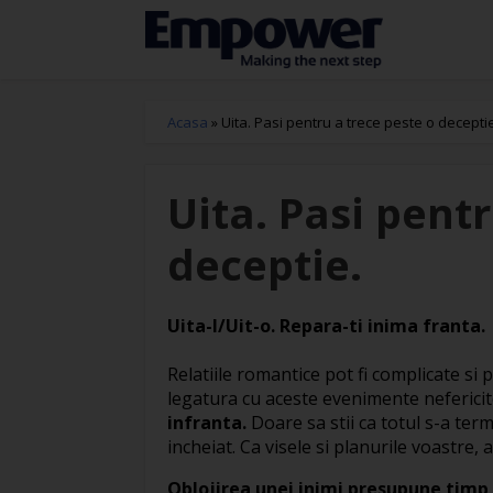
Acasa
»
Uita. Pasi pentru a trece peste o decepti
Uita. Pasi pent
deceptie.
Uita-l/Uit-o. Repara-ti inima franta.
Relatiile romantice pot fi complicate si p
legatura cu aceste evenimente nefericit
infranta.
Doare sa stii ca totul s-a term
incheiat. Ca visele si planurile voastre,
Oblojirea unei inimi presupune timp 