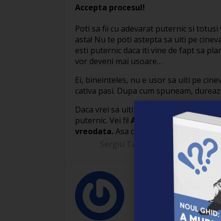
Accepta procesul!
Poti sa fii cu adevarat puternic si totus
asta! Nu te poti astepta sa uiti pe cineva 
esti puternic daca iti vine de fapt sa pl
vor deveni mai usoare…
Ei, bineinteles, nu e usor sa uiti pe cin
cativa pasi. Dupa cum spuneam, dureaza 
Daca vrei sa uiti pe cineva o vei face, ch
puternic. Vei fi!
Adesea descoperim ca 
vreodata.
Asa ca ia o gura buna de aer 
Sergiu Tamas
03/1
Sergiu Tamas