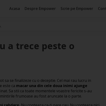
Acasa
Despre Empower
Scrie pe Empower
Con
e.
ru a trece peste o
ot sa se finalizeze cu o deceptie. Cel mai rau lucru in
e este ca
macar una din cele doua inimi ajunge
inat. Sa stii ca toate momentele voastre fericite s-au
 amintirile frumoase au fost aruncate la o parte.
si rabdare.
Nu conteaza ca-ti pare rau. Nu conteaza nici