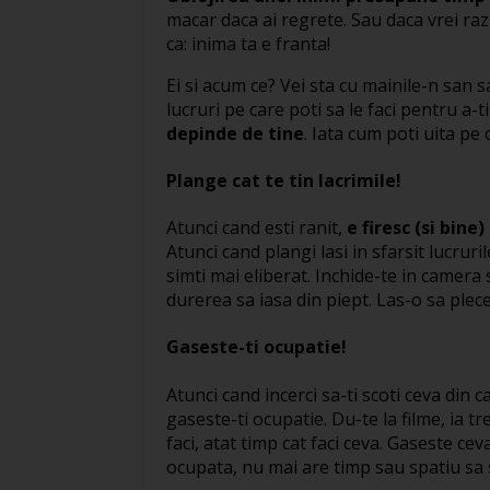
macar daca ai regrete. Sau daca vrei raz
ca: inima ta e franta!
Ei si acum ce? Vei sta cu mainile-n san s
lucruri pe care poti sa le faci pentru a-t
depinde de tine
. Iata cum poti uita pe 
Plange cat te tin lacrimile!
Atunci cand esti ranit,
e firesc (si bine)
Atunci cand plangi lasi in sfarsit lucruri
simti mai eliberat. Inchide-te in camera
durerea sa iasa din piept. Las-o sa plece
Gaseste-ti ocupatie!
Atunci cand incerci sa-ti scoti ceva din c
gaseste-ti ocupatie. Du-te la filme, ia 
faci, atat timp cat faci ceva. Gaseste ce
ocupata, nu mai are timp sau spatiu sa s