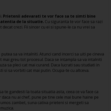
i.
Prietenii adevarati te vor face sa te simti bine
 atentia de la situatie.
Cu siguranta te vor face sa razi
 decat crezi. Fii sincer cu ei si spune-le ca nu vrei sa
 putea sa va intalniti. Atunci cand incerci sa uiti pe cineva
lt mai greu tot procesul. Daca se intampla sa va intalniti
cuza sa pleci cat mai curand. Daca lucrati sau studiati in
sti si sa vorbiti cat mai putin. Ocupa-te cu altceva.
a te gandesti la toata situatia asta, ceea ce va face ca
ar daca nu ai chef, pune pe tine cele mai bune haine pe
 frumos zambet, suna cativa prieteni si mergeti sa
 muzica.