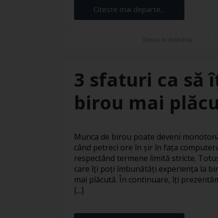
Citeste mai departe...
Elena Ardeleanu
3 sfaturi ca să 
birou mai plăc
Munca de birou poate deveni monotonă 
când petreci ore în șir în fața computer
respectând termene limită stricte. Totuși
care îți poți îmbunătăți experiența la bi
mai plăcută. În continuare, îți prezentăm
[...]