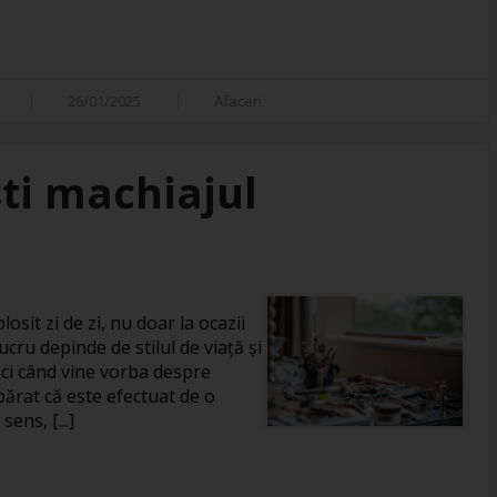
26/01/2025
Afaceri
ti machiajul
losit zi de zi, nu doar la ocazii
ucru depinde de stilul de viață și
unci când vine vorba despre
rat că este efectuat de o
ens, [...]