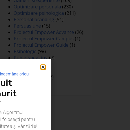
Oameni si experiente
(169)
Optimizare personala
(230)
Optimizare psihologica
(211)
Personal branding
(51)
Persuasiune
(15)
Proiectul Empower Advance
(26)
Proiectul Empower Campus
(1)
Proiectul Empower Guide
(1)
Psihologie
(98)
Public speaking
(7)
Relatii
(148)
Sanatate
(81)
 îndemâna oricui
Spiritualitate
(127)
uit
Training
(15)
urit
”
 Algoritmul
 folosești pentru
itatea și vânzările!