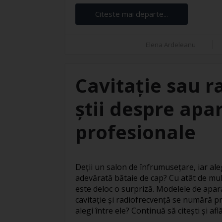
Citeste mai departe...
Elena Ardeleanu
Cavitație sau r
știi despre apar
profesionale
Deții un salon de înfrumusețare, iar ale
adevărată bătaie de cap? Cu atât de mul
este deloc o surpriză. Modelele de apar
cavitație și radiofrecvență se numără pr
alegi între ele? Continuă să citești și află 