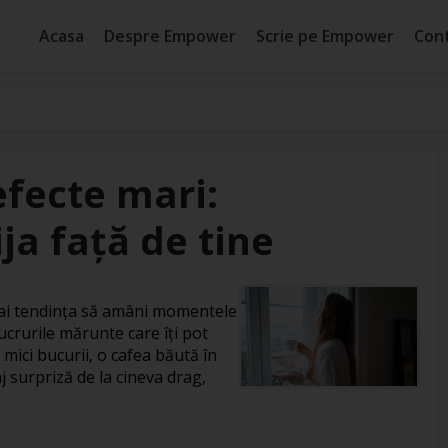
Acasa
Despre Empower
Scrie pe Empower
Con
efecte mari:
ja față de tine
, ai tendința să amâni momentele
ucrurile mărunte care îți pot
 mici bucurii, o cafea băută în
j surpriză de la cineva drag,