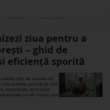
07/04/2025
Casa si gradina
izezi ziua pentru a
orești – ghid de
i eficiență sporită
 același ritm, iar ziua are nici
 toate acestea, sarcinile pe care
ri, nenumărate, iar în multe
 sunt aproape un mit. Totuși, care