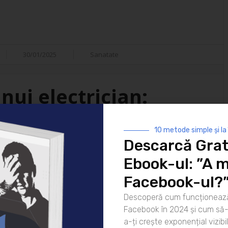
30/01/2025
Sanatate
nui electrician:
isfacții
10 metode simple și la
Descarcă Grat
i ai vieții moderne. De la
Ebook-ul: ”A m
 strălucească noaptea până la
atea lor este indispensabilă. Dar
Facebook-ul?
ui electrician? Hai să
Descoperă cum funcționează
rea pentru zi Ziua unui
Facebook în 2024 și cum să-l
că [...]
a-ți crește exponențial vizibil