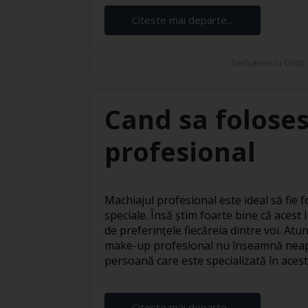
Citeste mai departe...
Serbanescu Cristi
Cand sa foloses
profesional
Machiajul profesional este ideal să fie fo
speciale. Însă știm foarte bine că acest l
de preferințele fiecăreia dintre voi. At
make-up profesional nu înseamnă neapă
persoană care este specializată în acest s
Citeste mai departe...