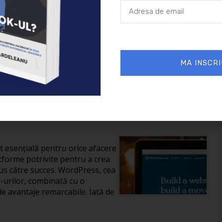
26/01/2025
Afaceri
MA INSCRI
reării unui site în
it esențială pentru orice afacere
tforme potrivite pentru a crea
us către succes. WordPress, cea
-urilor, combinată cu o
de avantaje remarcabile. Iată de