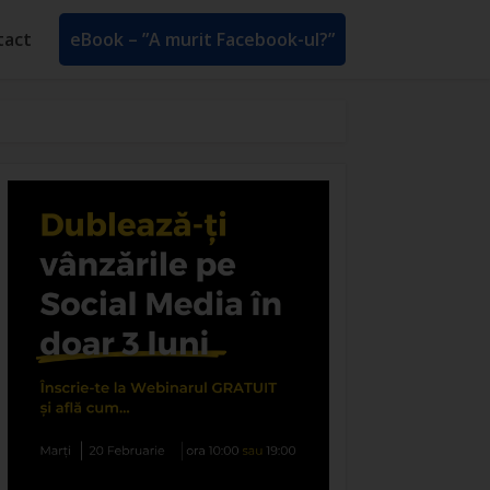
tact
eBook – ”A murit Facebook-ul?”