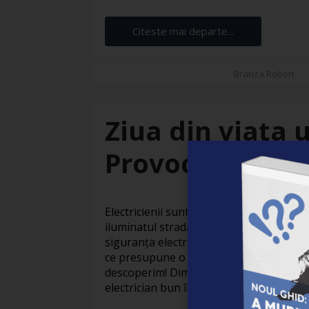
Citeste mai departe...
Branza Robert
Ziua din viața u
Provocări și sat
Electricienii sunt adevărați eroi invizibil
iluminatul stradal care face orașele să
siguranța electrică din locuințe, activit
ce presupune o zi obișnuită din viața un
descoperim! Dimineața devreme: Pregăti
electrician bun începe devreme. Cu o ceaș