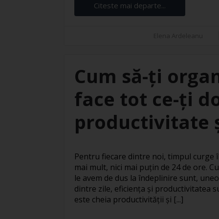
Citeste mai departe...
Elena Ardeleanu
Cum să-ți organ
face tot ce-ți d
productivitate ș
Pentru fiecare dintre noi, timpul curge în
mai mult, nici mai puțin de 24 de ore. Cu
le avem de dus la îndeplinire sunt, uneo
dintre zile, eficiența și productivitatea
este cheia productivității și [...]