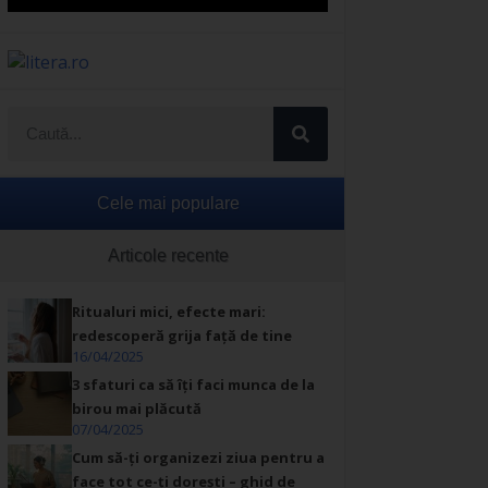
Cele mai populare
Articole recente
Ritualuri mici, efecte mari:
redescoperă grija față de tine
16/04/2025
3 sfaturi ca să îți faci munca de la
birou mai plăcută
07/04/2025
Cum să-ți organizezi ziua pentru a
face tot ce-ți dorești – ghid de