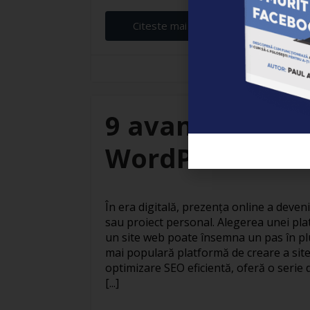
Citeste mai departe...
Elena Ardeleanu
9 avantaje ale c
WordPress
În era digitală, prezența online a deven
sau proiect personal. Alegerea unei pla
un site web poate însemna un pas în pl
mai populară platformă de creare a site
optimizare SEO eficientă, oferă o serie 
[...]