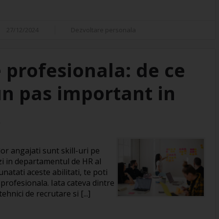
27/12/2024
Dezvoltare personala
 profesionala: de ce
un pas important in
R
or angajati sunt skill-uri pe
zi in departamentul de HR al
natati aceste abilitati, te poti
 profesionala. Iata cateva dintre
hnici de recrutare si [...]