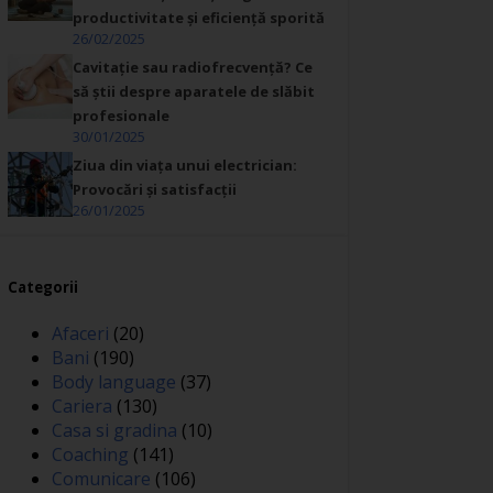
productivitate și eficiență sporită
26/02/2025
Cavitație sau radiofrecvență? Ce
să știi despre aparatele de slăbit
profesionale
30/01/2025
Ziua din viața unui electrician:
Provocări și satisfacții
26/01/2025
Categorii
Afaceri
(20)
Bani
(190)
Body language
(37)
Cariera
(130)
Casa si gradina
(10)
Coaching
(141)
Comunicare
(106)