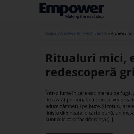
Acasa
»
Archives for
»
Archives for
»
Archives for
Ritualuri mici, 
redescoperă gri
Într-o lume în care ești mereu pe fugă
de răsfăț personal, să treci cu vederea l
aduce zâmbetul pe buze. Și totuși, acele
liniște dimineața, o carte bună, un mesa
sunt cele care fac diferența [...]