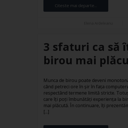
Citeste mai departe...
Elena Ardeleanu
3 sfaturi ca să 
birou mai plăc
Munca de birou poate deveni monotonă 
când petreci ore în șir în fața computer
respectând termene limită stricte. Totuși
care îți poți îmbunătăți experiența la bi
mai plăcută. În continuare, îți prezentăm
[...]