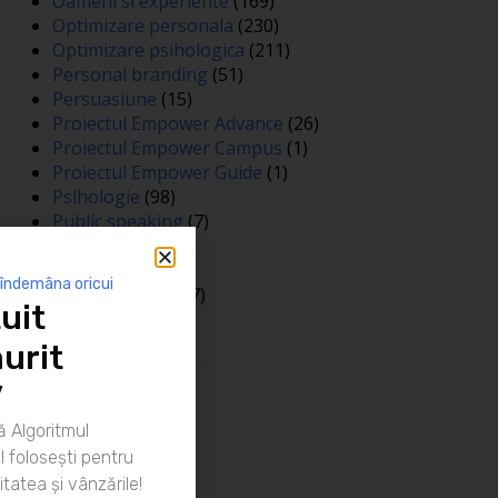
Oameni si experiente
(169)
Optimizare personala
(230)
Optimizare psihologica
(211)
Personal branding
(51)
Persuasiune
(15)
Proiectul Empower Advance
(26)
Proiectul Empower Campus
(1)
Proiectul Empower Guide
(1)
Psihologie
(98)
Public speaking
(7)
Relatii
(148)
Sanatate
(81)
 îndemâna oricui
Spiritualitate
(127)
uit
Training
(15)
urit
”
 Algoritmul
 folosești pentru
itatea și vânzările!