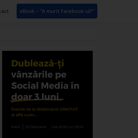
tact
eBook – ”A murit Facebook-ul?”