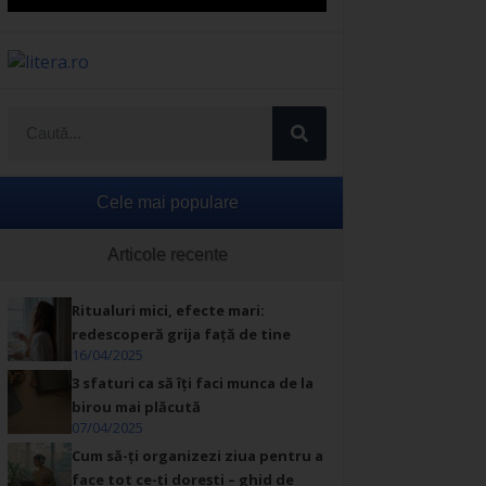
Cele mai populare
Articole recente
Ritualuri mici, efecte mari:
redescoperă grija față de tine
16/04/2025
3 sfaturi ca să îți faci munca de la
birou mai plăcută
07/04/2025
Cum să-ți organizezi ziua pentru a
face tot ce-ți dorești – ghid de