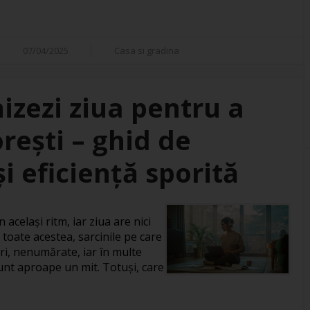
07/04/2025
Casa si gradina
izezi ziua pentru a
orești – ghid de
i eficiență sporită
 același ritm, iar ziua are nici
 toate acestea, sarcinile pe care
ri, nenumărate, iar în multe
 sunt aproape un mit. Totuși, care