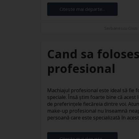
Citeste mai departe...
Serbanescu Cristi
Cand sa foloses
profesional
Machiajul profesional este ideal să fie fo
speciale. Însă știm foarte bine că acest l
de preferințele fiecăreia dintre voi. At
make-up profesional nu înseamnă neapă
persoană care este specializată în acest s
Citeste mai departe...