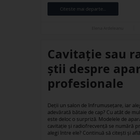
Citeste mai departe...
Elena Ardeleanu
Cavitație sau r
știi despre apar
profesionale
Deții un salon de înfrumusețare, iar ale
adevărată bătaie de cap? Cu atât de mul
este deloc o surpriză. Modelele de apar
cavitație și radiofrecvență se numără pr
alegi între ele? Continuă să citești și află 