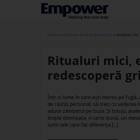
Acasa
»
Archives for
»
Archives for
»
Archives for
Ritualuri mici, 
redescoperă gri
Într-o lume în care ești mereu pe fugă
de răsfăț personal, să treci cu vederea l
aduce zâmbetul pe buze. Și totuși, acele
liniște dimineața, o carte bună, un mesa
sunt cele care fac diferența [...]