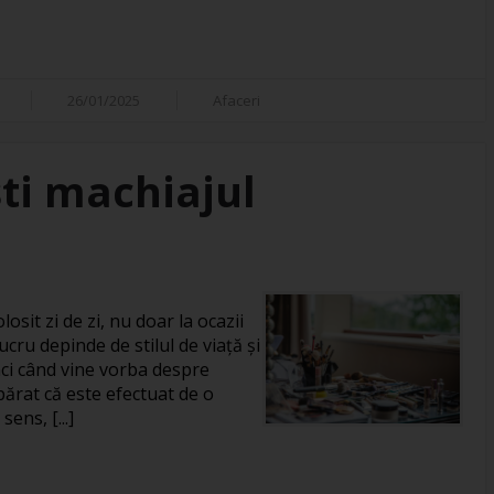
26/01/2025
Afaceri
ti machiajul
losit zi de zi, nu doar la ocazii
ucru depinde de stilul de viață și
unci când vine vorba despre
rat că este efectuat de o
ens, [...]