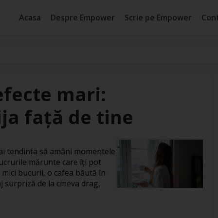
Acasa
Despre Empower
Scrie pe Empower
Con
efecte mari:
ja față de tine
, ai tendința să amâni momentele
ucrurile mărunte care îți pot
 mici bucurii, o cafea băută în
j surpriză de la cineva drag,