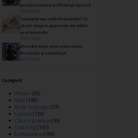
productivitate și eficiență sporită
26/02/2025
Cavitație sau radiofrecvență? Ce
să știi despre aparatele de slăbit
profesionale
30/01/2025
Ziua din viața unui electrician:
Provocări și satisfacții
26/01/2025
Categorii
Afaceri
(20)
Bani
(190)
Body language
(37)
Cariera
(130)
Casa si gradina
(10)
Coaching
(141)
Comunicare
(106)