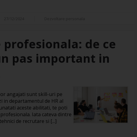
27/12/2024
Dezvoltare personala
 profesionala: de ce
un pas important in
R
or angajati sunt skill-uri pe
zi in departamentul de HR al
natati aceste abilitati, te poti
 profesionala. Iata cateva dintre
hnici de recrutare si [...]