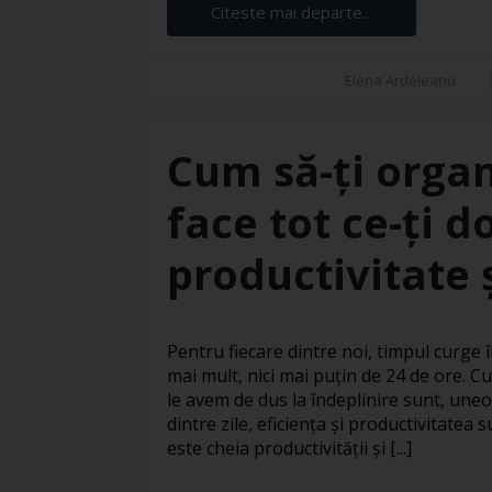
Citeste mai departe...
Elena Ardeleanu
Cum să-ți organ
face tot ce-ți d
productivitate ș
Pentru fiecare dintre noi, timpul curge în
mai mult, nici mai puțin de 24 de ore. Cu
le avem de dus la îndeplinire sunt, uneo
dintre zile, eficiența și productivitatea
este cheia productivității și [...]