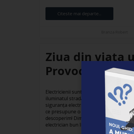
Citeste mai departe...
Branza Robert
Ziua din viața u
Provocări și sat
Electricienii sunt adevărați eroi invizibil
iluminatul stradal care face orașele să
siguranța electrică din locuințe, activit
ce presupune o zi obișnuită din viața un
descoperim! Dimineața devreme: Pregăti
electrician bun începe devreme. Cu o ceaș