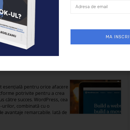
26/01/2025
Afaceri
MA INSCRI
reării unui site în
it esențială pentru orice afacere
tforme potrivite pentru a crea
us către succes. WordPress, cea
-urilor, combinată cu o
de avantaje remarcabile. Iată de