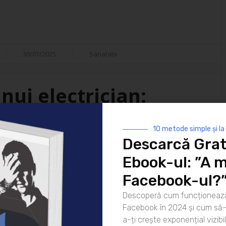
30/01/2025
Sanatate
nui electrician:
isfacții
10 metode simple și la
Descarcă Grat
i ai vieții moderne. De la
Ebook-ul: ”A m
 strălucească noaptea până la
atea lor este indispensabilă. Dar
Facebook-ul?
ui electrician? Hai să
Descoperă cum funcționează
rea pentru zi Ziua unui
Facebook în 2024 și cum să-l
că [...]
a-ți crește exponențial vizibil