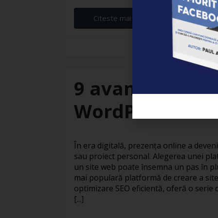
Citeste mai departe...
Elena Ardeleanu
9 avantaje ale c
WordPress
În era digitală, prezența online a deven
sau proiect personal. Alegerea unei pla
un site web poate însemna un pas în pl
mai populară platformă de creare a site
optimizare SEO eficientă, oferă o serie 
[...]