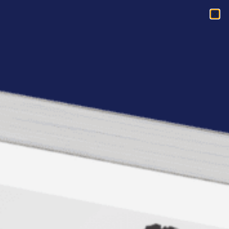
Acasa
»
Andy despre cum sa iti spui numele
Andy despre cum sa iti
spui numele
Astazi vreau sa va fac o recomandare.
Prietenul si partenerul meu de afaceri Andy
Szekely pregateste un
turneu Serile AS in
tara.
Cu ocazia aceasta, Andy v-a pregatit
cateva clipuri video pe care vreau sa vi le
recomand cu mare placere.
Sunt despre
vanzarile consultative si
despre cum sa-ti spui numele.
Tehnici
foarte simple, usor de aplicat, repede.