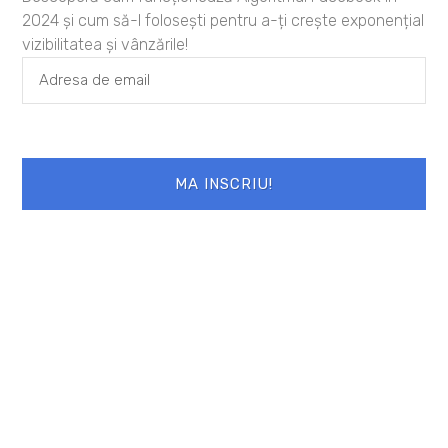
2024 și cum să-l folosești pentru a-ți crește exponențial
vizibilitatea și vânzările!
Salvează-mi numele, emailul și site-ul
web în acest navigator pentru data viitoare
când o să comentez.
MA INSCRIU!
PREVIOUS
NEXT
Empower va invita la Alpha Leadership
Un creion spart in bucati