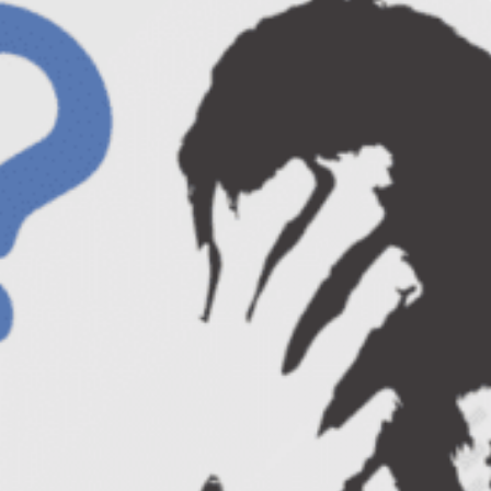
Puteti sa le vedeti
pe aceasta pagina
. In
cateva zile veti primi si detalii despre
turneul prin tara al lui Andy, in 6 orase. Asa
ca fiti pe faza!
Si daca tot vorbim de Andy, ati vazut
concursul pentru Alpha Leadership
?
Puteti
castiga 11 premii.
Astept si comentariile voastre despre
aceste resurse.
Sa le folositi cu eficienta
maxima! :)
Ionut Ciurea
30/06/2009
Comunicare
,
Public speaking
,
Training
Ionut Ciurea