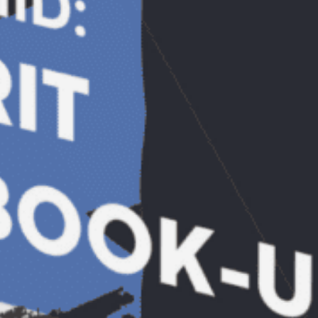
3 răspunsuri
30/06/2009 la
Ovidiu Miron
5:04 PM
spune:
Super super super tare! :)
Răspunde