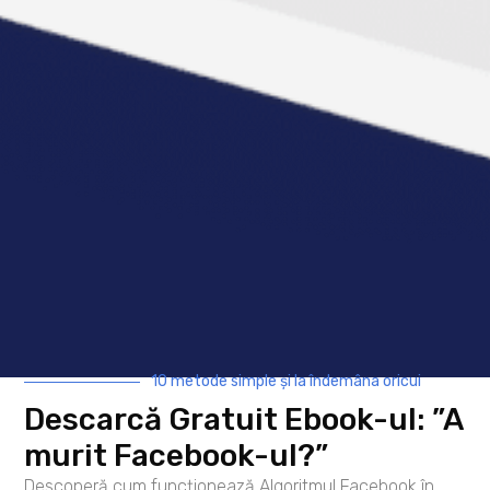
Lasă un răspuns
Adresa ta de email nu va fi publicată.
Câmpurile obligatorii sunt marcate cu
*
Comentariu
*
10 metode simple și la îndemâna oricui
Nume
*
Descarcă Gratuit Ebook-ul: ”A
Email
*
murit Facebook-ul?”
Site web
Descoperă cum funcționează Algoritmul Facebook în