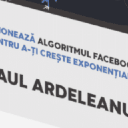
01/07/2009 la 8:57 AM
Ioan
spune:
Perfect adevarat…
Răspunde
29/08/2010 la
Adrian
12:35 AM
Popescu
spune:
Vanzare consultativa = Succes
Răspunde