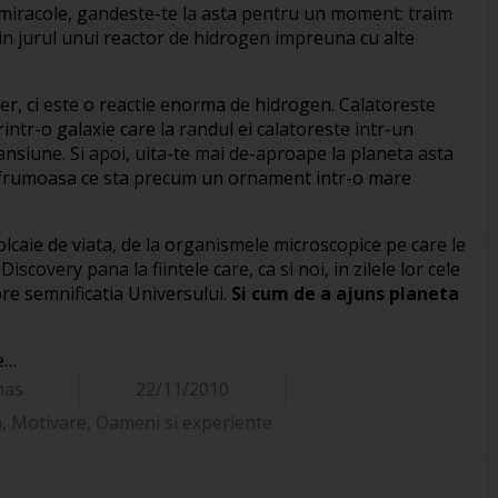
n miracole, gandeste-te la asta pentru un moment: traim
in jurul unui reactor de hidrogen impreuna cu alte
er, ci este o reactie enorma de hidrogen. Calatoreste
rintr-o galaxie care la randul ei calatoreste intr-un
pansiune. Si apoi, uita-te mai de-aproape la planeta asta
a frumoasa ce sta precum un ornament intr-o mare
olcaie de viata, de la organismele microscopice pe care le
covery pana la fiintele care, ca si noi, in zilele lor cele
re semnificatia Universului.
Si cum de a ajuns planeta
le…
mas
22/11/2010
a
,
Motivare
,
Oameni si experiente