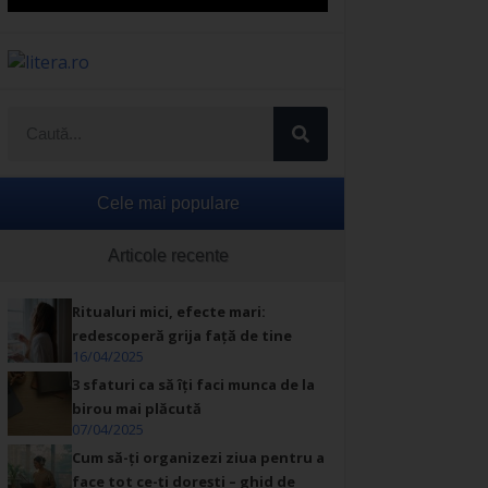
Cele mai populare
Articole recente
Ritualuri mici, efecte mari:
redescoperă grija față de tine
16/04/2025
3 sfaturi ca să îți faci munca de la
birou mai plăcută
07/04/2025
Cum să-ți organizezi ziua pentru a
face tot ce-ți dorești – ghid de