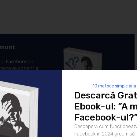
 murit
ul Facebook în
crește exponențial
ple și la
ponențial
10 metode simple și la
r tale.
Descarcă Grat
Ebook-ul: ”A m
Facebook-ul?
Descoperă cum funcționează
Facebook în 2024 și cum să-l