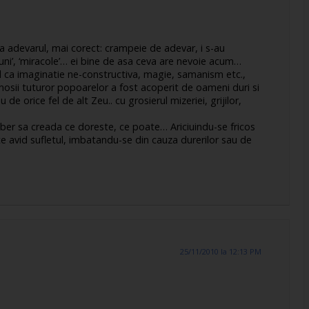
a adevarul, mai corect: crampeie de adevar, i s-au
nuni’, ‘miracole’… ei bine de asa ceva are nevoie acum…
rul ca imaginatie ne-constructiva, magie, samanism etc.,
osii tuturor popoarelor a fost acoperit de oameni duri si
orice fel de alt Zeu.. cu grosierul mizeriei, grijilor,
 liber sa creada ce doreste, ce poate… Ariciuindu-se fricos
te avid sufletul, imbatandu-se din cauza durerilor sau de
25/11/2010 la 12:13 PM