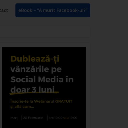
tact
eBook – ”A murit Facebook-ul?”