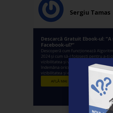
Sergiu Tamas
Descarcă Gratuit Ebook-ul: ”A
Facebook-ul?”
Descoperă cum funcționează Algoritm
2024 și cum să-l folosești pentru a-ți 
vizibilitatea și vânzările! 10 metode sim
îndemâna oricui prin care să crești ex
vizibilitatea și engagement-ul postărilo
AFLĂ MAI MULTE