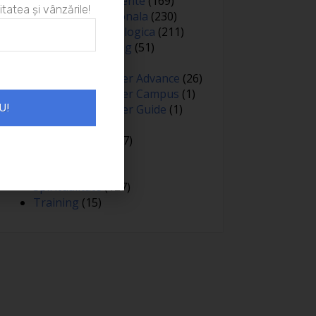
Oameni si experiente
(169)
itatea și vânzările!
Optimizare personala
(230)
Optimizare psihologica
(211)
Personal branding
(51)
Persuasiune
(15)
Proiectul Empower Advance
(26)
Proiectul Empower Campus
(1)
U!
Proiectul Empower Guide
(1)
Psihologie
(98)
Public speaking
(7)
Relatii
(148)
Sanatate
(81)
Spiritualitate
(127)
Training
(15)