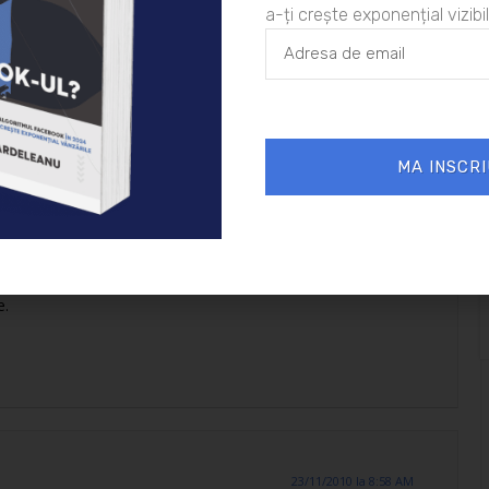
a-ți crește exponențial vizibil
23/11/2010 la 8:17 AM
MA INSCRI
s, cu calm si intelepciune. Avem atat de mare nevoie de
 scapam de lamentarile catastrofale care ne inunda in
a ne aduce pace si seninatate, speranta si zambet si e
a. Da, cred in miracole. Viata insasi este cel mai mare
e.
23/11/2010 la 8:58 AM