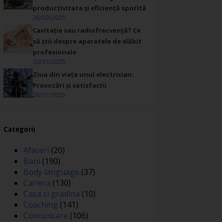
productivitate și eficiență sporită
26/02/2025
Cavitație sau radiofrecvență? Ce
să știi despre aparatele de slăbit
profesionale
30/01/2025
Ziua din viața unui electrician:
Provocări și satisfacții
26/01/2025
Categorii
Afaceri
(20)
Bani
(190)
Body language
(37)
Cariera
(130)
Casa si gradina
(10)
Coaching
(141)
Comunicare
(106)