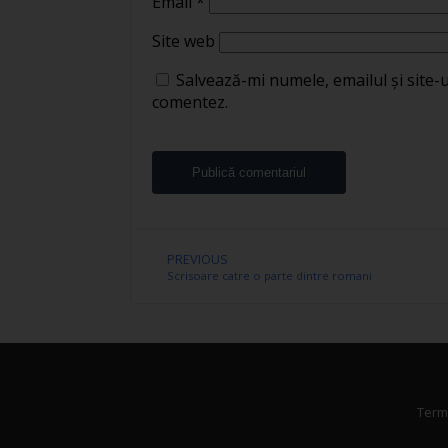
Email
*
Site web
Salvează-mi numele, emailul și site-
comentez.
PREVIOUS
Scrisoare catre o parte dintre romani
Terme