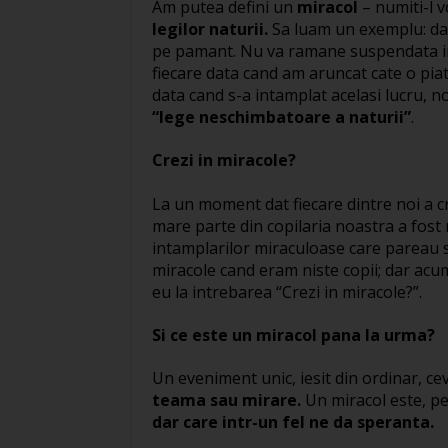
Am putea defini un
miracol
– numiti-l 
legilor naturii.
Sa luam un exemplu: dac
pe pamant. Nu va ramane suspendata in a
fiecare data cand am aruncat cate o piat
data cand s-a intamplat acelasi lucru,
“lege neschimbatoare a naturii”
.
Crezi in miracole?
La un moment dat fiecare dintre noi a c
mare parte din copilaria noastra a fos
intamplarilor miraculoase care pareau s
miracole cand eram niste copii; dar acu
eu la intrebarea “Crezi in miracole?”.
Si ce este un miracol pana la urma?
Un eveniment unic, iesit din ordinar, ce
teama sau mirare.
Un miracol este, pe
dar care intr-un fel ne da speranta.