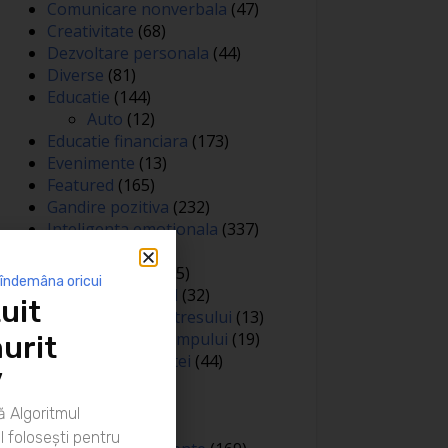
Comunicare nonverbala
(47)
Creativitate
(68)
Dezvoltare personala
(44)
Diverse
(81)
Educatie
(144)
Auto
(12)
Educatie financiara
(173)
Evenimente
(13)
Featured
(165)
Gandire pozitiva
(232)
Inteligenta emotionala
(337)
Internațional
(2)
Legea atractiei
(35)
 îndemâna oricui
Limbaj nonverbal
(32)
uit
Managementul stresului
(13)
Managementul timpului
(19)
urit
Metafore si scantei
(44)
”
Motivare
(413)
Negociere
(3)
 Algoritmul
Noutati
(426)
 folosești pentru