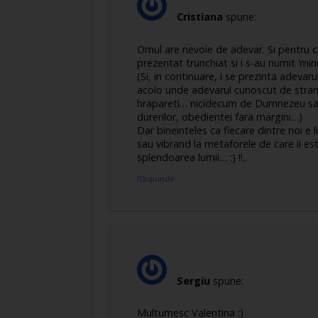
Cristiana
spune:
Omul are nevoie de adevar. Si pentru c
prezentat trunchiat si i s-au numit ‘mi
(Si, in continuare, i se prezinta adeva
acolo unde adevarul cunoscut de stram
hrapareti… nicidecum de Dumnezeu sau de 
durerilor, obedientei fara margini…)
Dar bineinteles ca fiecare dintre noi e
sau vibrand la metaforele de care ii es
splendoarea lumii… :) !!..
Răspunde
Sergiu
spune:
Multumesc Valentina :)