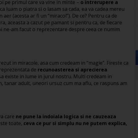
voi pe primul care va vine in minte –
o intrerupere a
a luam o piatra si o lasam sa cada, ea va cadea mereu
er (acesta ar fi un “miracol”). De ce? Pentru ca de
ra, aceasta a cazut pe pamant si pentru ca, de fiecare
 noi ne-am facut o reprezentare despre ceea ce numim
rezut in miracole, asa cum credeam in “magie”. Fireste ca
t reprezentata de
recunoasterea si aprecierea
a existe in lume in jurul nostru. Multi credeam in
m, tanar adult, uneori ursuz cum ma aflu, ce raspuns am
va care
ne pune la indoiala logica si ne cauzeaza
ste toate,
ceva ce pur si simplu nu ne putem explica,