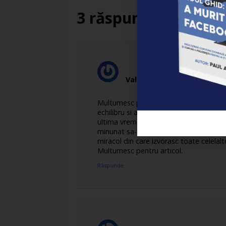
3 răspunsuri
Valentina
spune:
Multumesc pentru articolul frumos scri
echilibru si armonie si avem nevoie sa
ultima vreme. Cuvintele au puterea de 
minunat sa-ti incepi in felul acesta ziu
miracol din care izvorasc toate celelalt
Multumesc pentru articol.
Răspunde