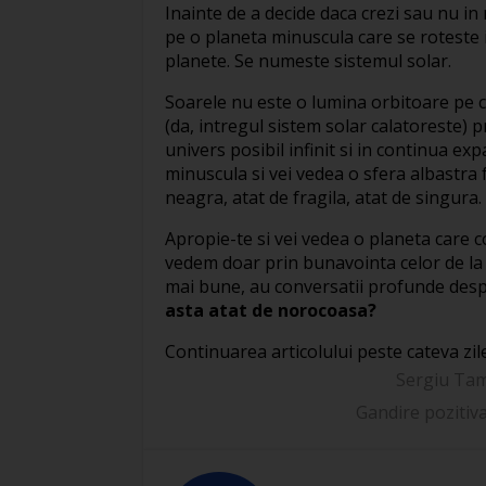
Inainte de a decide daca crezi sau nu i
pe o planeta minuscula care se roteste 
planete. Se numeste sistemul solar.
Soarele nu este o lumina orbitoare pe c
(da, intregul sistem solar calatoreste) p
univers posibil infinit si in continua ex
minuscula si vei vedea o sfera albastr
neagra, atat de fragila, atat de singura.
Apropie-te si vei vedea o planeta care c
vedem doar prin bunavointa celor de la Dis
mai bune, au conversatii profunde desp
asta atat de norocoasa?
Continuarea articolului peste cateva zi
Sergiu Ta
Gandire pozitiv