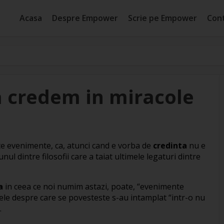
Acasa
Despre Empower
Scrie pe Empower
Con
 credem in miracole
te evenimente, ca, atunci cand e vorba de
credinta
nu e
ul dintre filosofii care a taiat ultimele legaturi dintre
a
in ceea ce noi numim astazi, poate, “evenimente
ele despre care se povesteste s-au intamplat “intr-o nu
.