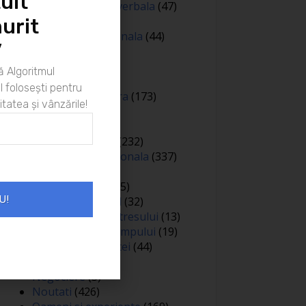
uit
Comunicare nonverbala
(47)
Creativitate
(68)
urit
Dezvoltare personala
(44)
”
Diverse
(81)
Educatie
(144)
 Algoritmul
Auto
(12)
 folosești pentru
Educatie financiara
(173)
itatea și vânzările!
Evenimente
(13)
Featured
(165)
Gandire pozitiva
(232)
Inteligenta emotionala
(337)
Internațional
(2)
Legea atractiei
(35)
U!
Limbaj nonverbal
(32)
Managementul stresului
(13)
Managementul timpului
(19)
Metafore si scantei
(44)
Motivare
(413)
Negociere
(3)
Noutati
(426)