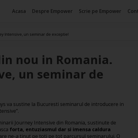
Acasa
Despre Empower
Scrie pe Empower
Con
y Intensive, un seminar de exceptie!
in nou in Romania.
ive, un seminar de
s va sustine la Bucuresti seminarul de introducere in
tensive”.
eminarii Journey Intensive din Romania, sustinute de
asca
forta, entuziasmul dar si imensa caldura
are ne-a tinut pe toti pe tot parcursul seminarului. O