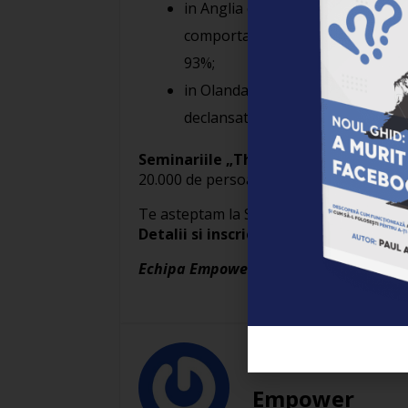
in Anglia este utilizat in scoli, u
comportamentului violent al elev
93%;
in Olanda este utilizat in organ
declansate de stres si a sindromu
Seminariile „The Journey” se desfasoa
20.000 de persoane au participat la un
Te asteptam la Seminarul Journey Intensi
Detalii si inscrieri pe
www.thejourne
Echipa Empower si Echipa The Journe
Empower
Empower