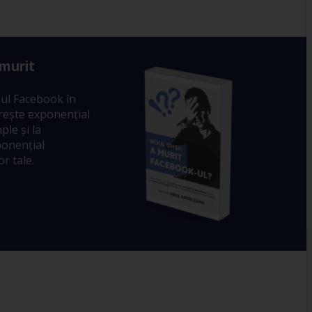
 murit
ul Facebook în
crește exponențial
ple și la
ponențial
r tale.