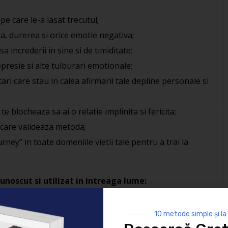
 pe care le-a lasat trecutul;
a, durerea si orice emotie negativa;
sa increderii in sine si de timiditate;
epresie si alte tulburari emotionale;
itari care stau in calea afirmarii tale depline personale si
te blocheaza sa ai o relatie implinita si fericita;
e care valideaza metoda;
ney” in toate domeniile vietii tale pentru a trai la
noscut si utilizat in intreaga lume:
t de unii asiguratori pentru mai multe tipuri de boli;
10 metode simple și la
rviciile de urgenta ale spitalelor;