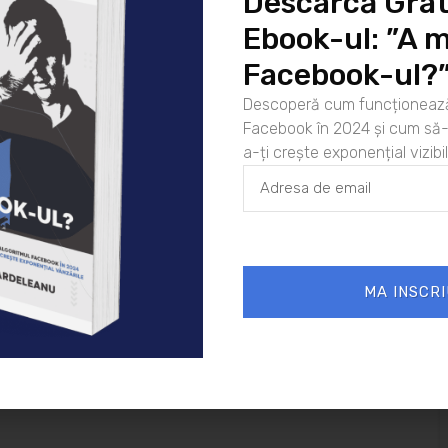
Descarcă Grat
nde rata de reusita in ceea ce priveste eliminarea
Ebook-ul: ”A m
ilor depaseste 97%, iar rata de promovare creste la 91-
Facebook-ul?
izatii guvernamentale pentru vindecarea problemelor
Descoperă cum funcționează
lui „burn-out”.
Facebook în 2024 și cum să-l
a-ți crește exponențial vizibil
ra in prezent in peste 45 de tari
si numai anul trecut
 seminar organizat de echipa lui Brandon Bays.
ve. Vino cu noi in “Calatoria” care iti transforma viata!
y-romania.com
!
MA INSCRI
y Romania
18/08/2014
Noutati