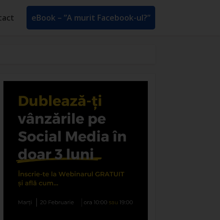
tact
eBook – ”A murit Facebook-ul?”