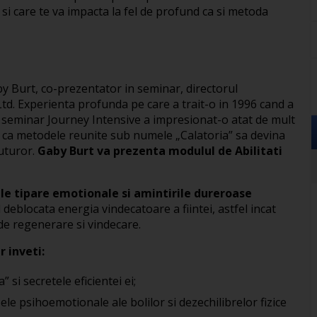
 si care te va impacta la fel de profund ca si metoda
by Burt, co-prezentator in seminar, directorul
td. Experienta profunda pe care a trait-o in 1996 cand a
seminar Journey Intensive a impresionat-o atat de mult
st ca metodele reunite sub numele „Calatoria” sa devina
tuturor.
Gaby Burt va prezenta modulul de Abilitati
ile tipare emotionale si amintirile dureroase
l deblocata energia vindecatoare a fiintei, astfel incat
 de regenerare si vindecare.
r inveti:
 si secretele eficientei ei;
ele psihoemotionale ale bolilor si dezechilibrelor fizice