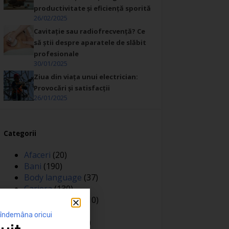
productivitate și eficiență sporită
26/02/2025
Cavitație sau radiofrecvență? Ce
să știi despre aparatele de slăbit
profesionale
30/01/2025
Ziua din viața unui electrician:
Provocări și satisfacții
26/01/2025
Categorii
Afaceri
(20)
Bani
(190)
Body language
(37)
Cariera
(130)
Casa si gradina
(10)
Coaching
(141)
 îndemâna oricui
Comunicare
(106)