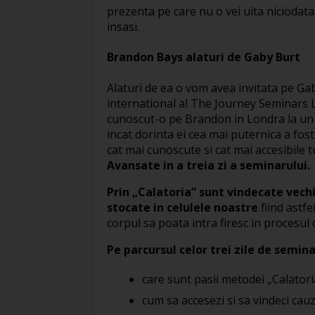
prezenta pe care nu o vei uita niciodata
insasi.
Brandon Bays alaturi de Gaby Burt
Alaturi de ea o vom avea invitata pe Ga
international al The Journey Seminars L
cunoscut-o pe Brandon in Londra la un 
incat dorinta ei cea mai puternica a fo
cat mai cunoscute si cat mai accesibile 
Avansate in a treia zi a seminarului.
Prin „Calatoria” sunt vindecate vech
stocate in celulele noastre
fiind astfe
corpul sa poata intra firesc in procesul
Pe parcursul celor trei zile de semina
care sunt pasii metodei „Calatoria”
cum sa accesezi si sa vindeci cauz