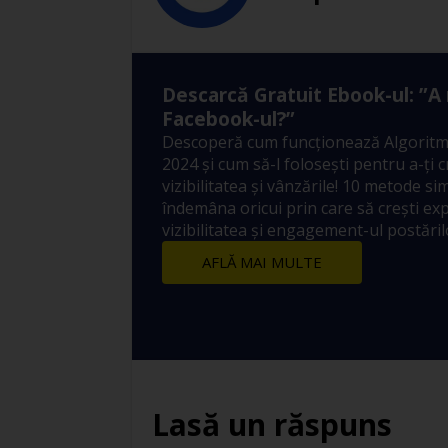
Descarcă Gratuit Ebook-ul: ”A
Facebook-ul?”
Descoperă cum funcționează Algoritm
2024 și cum să-l folosești pentru a-ți 
vizibilitatea și vânzările! 10 metode sim
îndemâna oricui prin care să crești ex
vizibilitatea și engagement-ul postărilo
AFLĂ MAI MULTE
Lasă un răspuns