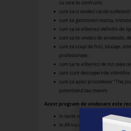
cu care te confrunti;
cum sa-ti vindeci ranile sufletesti
cum sa gestionezi mania, tristete
cum sa te eliberezi definitiv de lip
cum sa te vindeci de anxietate, d
cum sa scapi de frici, blocaje, lim
profesionale;
cum sa te eliberezi de tot ceea ce 
care sunt descoperirile stiintific
cum sa aplici procedeele ”The Jour
potentialul tau maxim.
Acest program de vindecare este recu
in tarile nordice este subventiona
in Africa de Sud este utilizat in se