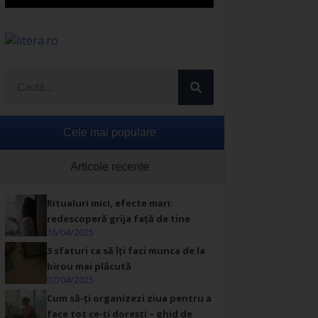
Cele mai populare
Articole recente
Ritualuri mici, efecte mari:
redescoperă grija față de tine
16/04/2025
3 sfaturi ca să îți faci munca de la
birou mai plăcută
07/04/2025
Cum să-ți organizezi ziua pentru a
face tot ce-ți dorești – ghid de