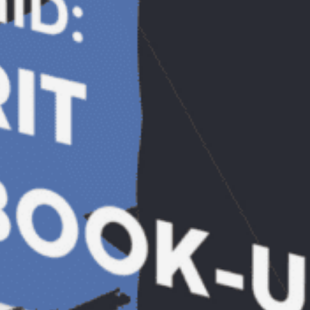
2011 pe care viitorii aplicanti il asteapta
deja, conform declaratiilor actualilor
participanti.
Felicitari organizatorilor, sponsorilor si
partenerilor!
Cititi aici tot comunicatul de presa –
Bucharest Summer University 2010
.
Empower
25/08/2010
Noutati
Empower
Descarcă Gratuit Ebook-ul: ”A
murit Facebook-ul?”