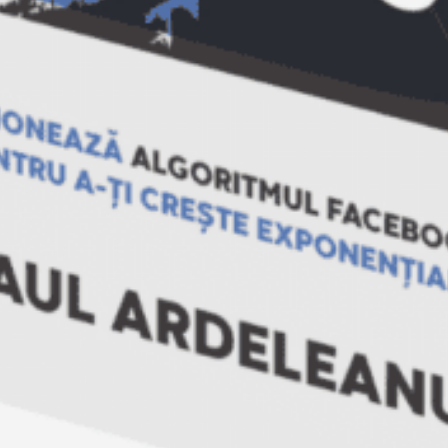
Descoperă cum funcționează Algoritmul
Facebook în 2024 și cum să-l folosești
pentru a-ți crește exponențial
vizibilitatea și vânzările! 10 metode
simple și la îndemâna oricui prin care să
crești exponențial vizibilitatea și
engagement-ul postărilor tale.
AFLĂ MAI MULTE