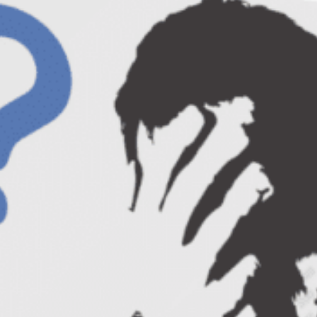
55 de participanti din 25 de tari
, precum
si
profesori si specialisti din cele mai
variate domenii
(politica nationala si
internationala, domeniul militar, social,
energetic, domeniul alimentar si al
mediului, domeniul informatic precum si
domeniul economic).
La sfarsitul celor doua saptamani
participantii au redactat un
eseu cu tema
„NATO 20 – The young generation
vision”
, in baza caruia toti au fost evaluati,
obtinand cele 5 puncte ECTS aferente
absolvirii scolii de vara.
Pe langa volumul impresionant de
informatii, participantii au avut parte si de
multa distractie. In
programul cultural si
de divertisment
au fost incluse cina
festiva de „Bun venit”, team-building-uri,
petreceri, un tur al Bucurestiului, laser-tag,