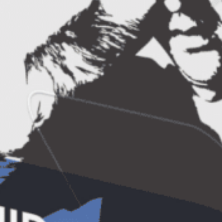
plimbare in Parcul Herastrau, vizita
Palatului Parlamentului si a Muzeului
Satului precum si o seara speciala Global
Village.
De asemenea, pentru a atrage atentia cu
privire la riscurile asupra mediului
inconjurator, coloana participantilor si
organizatorilor imbracati in tricouri verzi, a
pornit pe biciclete din Complexul Moxa spre
Parcul Tineretului pentru o
dezbatere in
aer liber, in Gradina Valorilor Romanesti.
Tema acestei dezbateri a subliniat posibila
existenta a unui alt risc:
cel al pierderii
valorilor nationale in contextul
globalizarii.
Asadar, Bucharest Summer University 2010
si-a incheiat cu succes misiunea, predand
stafeta unui Bucharest Summer University