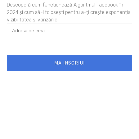
Descoperă cum funcționează Algoritmul Facebook în
Site web
2024 și cum să-l folosești pentru a-ți crește exponențial
vizibilitatea și vânzările!
Salvează-mi numele, emailul și site-ul
web în acest navigator pentru data viitoare
când o să comentez.
MA INSCRIU!
PREVIOUS
NEXT
Te motiveaza placerea sau durerea?
Ce va pregatim in aceasta toamna