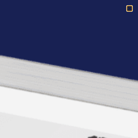
Acasa
»
Bucharest Summer University 2010 s-a incheiat
Bucharest Summer
University 2010 s-a
incheiat
Empower a sustinut proiectul „Bucharest
Summer University 2010”, scoala
internationala de vara a Academiei de Studii
Economice care si-a inchis oficial portile.
Evenimentul aflat la a sasea editie a analizat
tema
“Risc si securitate in lumea
globala”
.
Bucharest Summer University 2010 a reunit