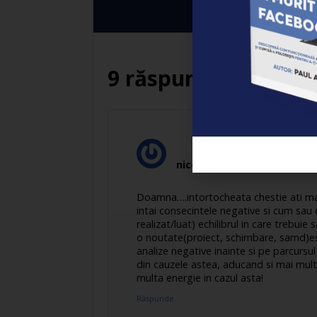
9 răspunsuri
nicolaem
spune:
Doamna….intortocheata chestie ati mai 
intai consecintele negative si cum sau 
realizat/luat) echilibrul in care trebu
o noutate(proiect, schimbare, samd)est
analize negative inainte si pe parcurs
din cauzele astea, aducand si mai multa
multa energie in cazul asta!
Răspunde