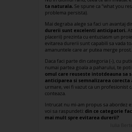
ta naturala.
Se spune ca “what you resist
problema persista).
Mai degraba alege sa faci un avantaj di
durerii sunt excelenti anticipatori.
At
placerii) prezinta cu entuziasm un proie
evitarea durerii sunt capabili sa vada t
amanuntele care ar putea merge prost.
Daca faci parte din categoria (-), cu puti
numai partea goala a paharului, te poti
omul care reuseste intotdeauna sa s
anticiparea si semnalizarea corecta
urmare, vei fi vazut ca un profesionist 
conteaza.
Intrucat nu mi-am propus sa abordez ex
voi sa raspundeti:
din ce categorie fac
mai mult spre evitarea durerii?
Iulia Bert