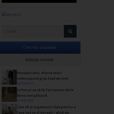
Cele mai populare
Articole recente
Ritualuri mici, efecte mari:
redescoperă grija față de tine
16/04/2025
3 sfaturi ca să îți faci munca de la
birou mai plăcută
07/04/2025
Cum să-ți organizezi ziua pentru a
face tot ce-ți dorești – ghid de