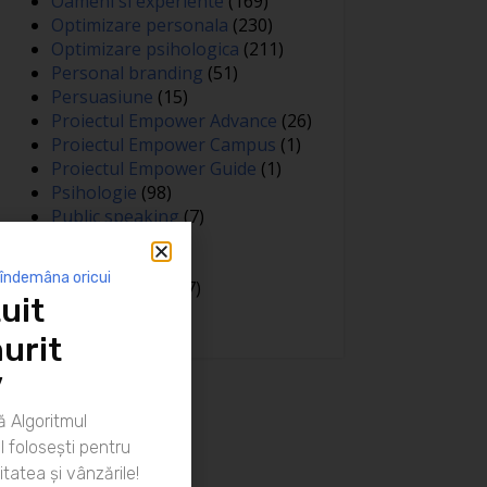
Oameni si experiente
(169)
Optimizare personala
(230)
Optimizare psihologica
(211)
Personal branding
(51)
Persuasiune
(15)
Proiectul Empower Advance
(26)
Proiectul Empower Campus
(1)
Proiectul Empower Guide
(1)
Psihologie
(98)
Public speaking
(7)
Relatii
(148)
Sanatate
(81)
 îndemâna oricui
Spiritualitate
(127)
uit
Training
(15)
urit
”
 Algoritmul
 folosești pentru
itatea și vânzările!