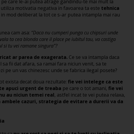
pe care le-ai putea atrage gandindu-te mai mult la
 utiliza motivatia negativa in favoarea ta este
tehnica
 in mod deliberat la tot ce s-ar putea intampla mai rau
spunea cam asa:
“Daca nu cumperi punga cu chipsuri unde
ala ta cea blonda care il place pe iubitul tau, va castiga
tul si tu vei ramane singura”?
oricat ar parea de exagerata.
Ce se va intampla daca
 sa fii dat afara, sa ramai fara niciun venit, sa te
zi pe un vas chinezesc unde se fabrica ilegal posete?
ot exista decat doua rezultate:
fie vei intelege ca este
a te apuci urgent de treaba
pe care o tot amani,
fie vei
 nu au niciun temei real
, astfel incat te vei putea relaxa,
n ambele cazuri, strategia de evitare a durerii va da
ia
este ca
nu are rost sa negi si sa te lupti cu inclinatia