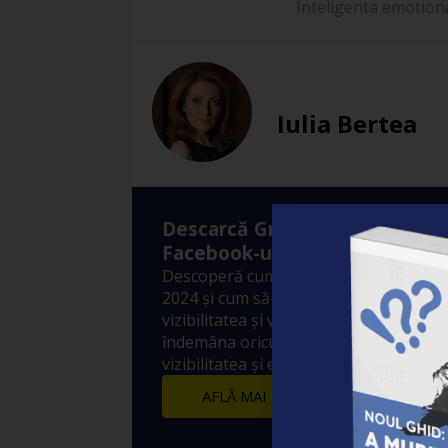
Inteligenta emotion
Iulia Bertea
Descarcă Gratuit Ebook-ul: ”A
Facebook-ul?”
Descoperă cum funcționează Algoritm
2024 și cum să-l folosești pentru a-ți 
vizibilitatea și vânzările! 10 metode sim
îndemâna oricui prin care să crești ex
vizibilitatea și engagement-ul postărilo
AFLĂ MAI MULTE