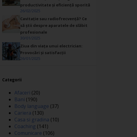
productivitate și eficiență sporită
26/02/2025
Cavitație sau radiofrecvență? Ce
să știi despre aparatele de slăbit
profesionale
30/01/2025
Ziua din viața unui electrician:
Provocări și satisfacții
26/01/2025
Categorii
Afaceri
(20)
Bani
(190)
Body language
(37)
Cariera
(130)
Casa si gradina
(10)
Coaching
(141)
Comunicare
(106)