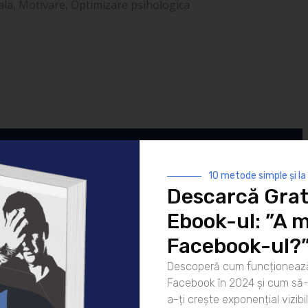
ala
,
Motivare
,
Optimizare psihologica
 murit
10 metode simple și la
ul Facebook în
Descarcă Grat
crește exponențial
Ebook-ul: ”A m
ple și la
ponențial
Facebook-ul?
r tale.
Descoperă cum funcționează
Facebook în 2024 și cum să-l
a-ți crește exponențial vizibil