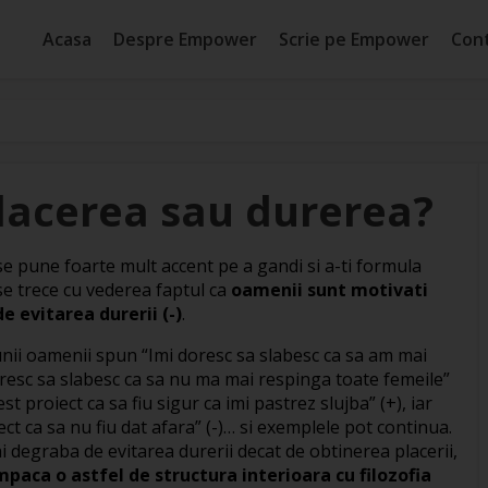
Acasa
Despre Empower
Scrie pe Empower
Con
lacerea sau durerea?
se pune foarte mult accent pe a gandi si a-ti formula
 se trece cu vederea faptul ca
oamenii sunt motivati
de evitarea durerii (-)
.
a unii oamenii spun “Imi doresc sa slabesc ca sa am mai
 doresc sa slabesc ca sa nu ma mai respinga toate femeile”
t proiect ca sa fiu sigur ca imi pastrez slujba” (+), iar
ect ca sa nu fiu dat afara” (-)… si exemplele pot continua.
 degraba de evitarea durerii decat de obtinerea placerii,
paca o astfel de structura interioara cu filozofia