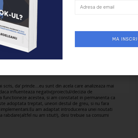
MA INSCRI
25/08/2010 la 10:42 AM
scris, da’ prinde….eu sunt din acela care analizeaza mai
daca influenteaza negativ(proiectul/decizia de
ie sa functioneze acestea, si am constatat in permanenta ca
e adoptata treptat, uneori destul de greu, si nu fara
ul implementarii.Eu am adaptat introducerea unei noutati
 rabdare(altfel nu am stiut!), desi trebuie sa consumi