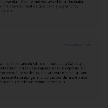
ema esentiala. Cum te motivezi avand totusi inclinatia
and ma doare suficent de tare, cand ajung la ‘fundul
bitir :)
25/08/2010 la 2:59 PM
t mai mult cand nu stii cu cine vorbesti. :) Cat despre
sacului”, unii se descurajeaza si cad in depresie, altii
. Fiecare trebuie sa descopere care este momentul cand
nu astepte sa ajunga la fundul sacului, dar aici e o alta
arata ca e greu de pus teoria in practica. :)