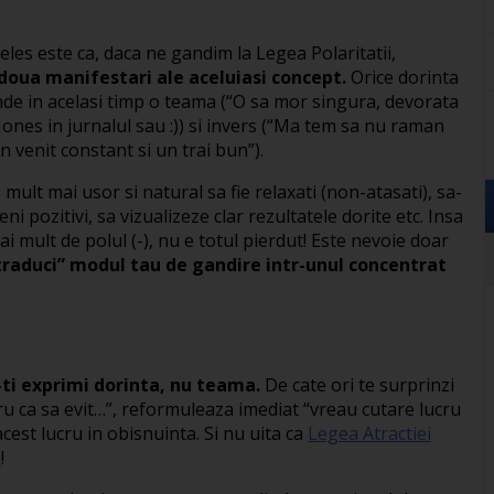
eles este ca, daca ne gandim la Legea Polaritatii,
 doua manifestari ale aceluiasi concept.
Orice dorinta
de in acelasi timp o teama (“O sa mor singura, devorata
 Jones in jurnalul sau :)) si invers (“Ma tem sa nu raman
 venit constant si un trai bun”).
 mult mai usor si natural sa fie relaxati (non-atasati), sa-
eni pozitivi, sa vizualizeze clar rezultatele dorite etc. Insa
i mult de polul (-), nu e totul pierdut! Este nevoie doar
traduci” modul tau de gandire intr-unul concentrat
-ti exprimi dorinta, nu teama.
De cate ori te surprinzi
u ca sa evit…”, reformuleaza imediat “vreau cutare lucru
cest lucru in obisnuinta. Si nu uita ca
Legea Atractiei
i
!