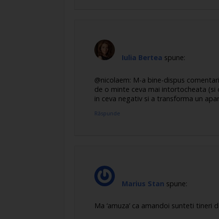
Iulia Bertea
spune:
@nicolaem: M-a bine-dispus comentariul
de o minte ceva mai intortocheata (si 
in ceva negativ si a transforma un apa
Răspunde
Marius Stan
spune:
Ma ‘amuza’ ca amandoi sunteti tineri de 