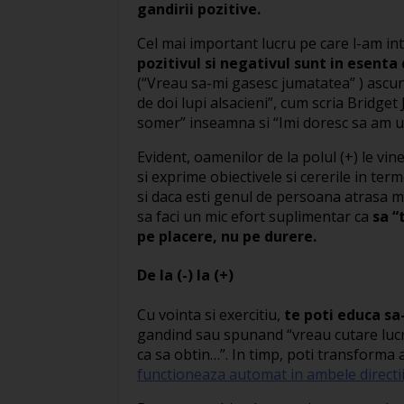
gandirii pozitive.
Cel mai important lucru pe care l-am int
pozitivul si negativul sunt in esenta
(“Vreau sa-mi gasesc jumatatea” ) ascun
de doi lupi alsacieni”, cum scria Bridget
somer” inseamna si “Imi doresc sa am un
Evident, oamenilor de la polul (+) le vine
si exprime obiectivele si cererile in term
si daca esti genul de persoana atrasa ma
sa faci un mic efort suplimentar ca
sa “
pe placere, nu pe durere.
De la (-) la (+)
Cu vointa si exercitiu,
te poti educa sa
gandind sau spunand “vreau cutare lucr
ca sa obtin…”. In timp, poti transforma a
functioneaza automat in ambele directi