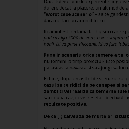
Daca tot vorbim de experiente negative 
durere decat la placere, un alt mod de a
“worst case scenario”
– sa te gandesti
daca nu faci un anumit lucru.
Iti amintesti reclama la chipsuri care 
poti castiga 2000 de euro, o va cumpara riv
banii, isi va pune silicoane, iti va fura iubi
Pune in scenariu orice temere a ta, 
nu termini la timp proiectul? Este posibil
paraseasca nevasta si sa ajungi sa lucre
Ei bine, dupa un astfel de scenariu nu p
cazul sa te ridici de pe canapea si s
zambi si vei realiza ca temerile tale
sau, dupa caz, iti vei reseta obiectivul.
I
rezultate pozitive.
De ce (-) salveaza de multe ori situat
Nu in ultimul rand, ceea ce am invatat 