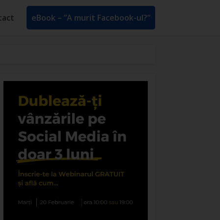
tact
eBook – ”A murit Facebook-ul?”