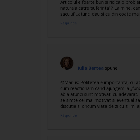
Articolul e foarte bun si ridica o probl
naturala catre ‘suferinta’ ? La mine, c
sacului’…atunci dau si eu din coate mai a
Răspunde
Iulia Bertea
spune:
@Marius: Politetea e importanta, cu ata
cum reactionam cand ajungem la „fundul 
abia atunci sunt motivati cu adevarat
se simte cel mai motivat si eventual sa 
discutie si oricum viata de zi cu zi imi 
Răspunde