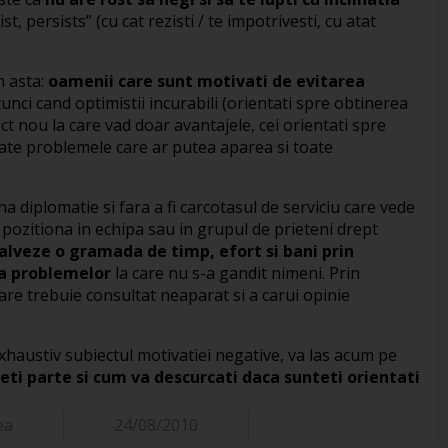
, persists” (cu cat rezisti / te impotrivesti, cu atat
n asta:
oamenii care sunt motivati de evitarea
unci cand optimistii incurabili (orientati spre obtinerea
ct nou la care vad doar avantajele, cei orientati spre
oate problemele care ar putea aparea si toate
na diplomatie si fara a fi carcotasul de serviciu care vede
 pozitiona in echipa sau in grupul de prieteni drept
alveze o gramada de timp, efort si bani prin
 a problemelor
la care nu s-a gandit nimeni. Prin
care trebuie consultat neaparat si a carui opinie
haustiv subiectul motivatiei negative, va las acum pe
eti parte si cum va descurcati daca sunteti orientati
ea
24/08/2010