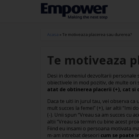
Acasa
»
Te motiveaza placerea sau durerea?
Te motiveaza p
Desi in domeniul dezvoltarii personale 
obiectivele in mod pozitiv, de multe ori
atat de obtinerea placerii (+), cat si 
Daca te uiti in jurul tau, vei observa c
mult succes la femei” (+), iar altii “Imi
(-). Unii spun “Vreau sa am succes cu aces
altii “Vreau sa termin cu bine acest proi
Fiind eu insami o persoana motivata mai
m-am intrebat deseori
cum se poate im