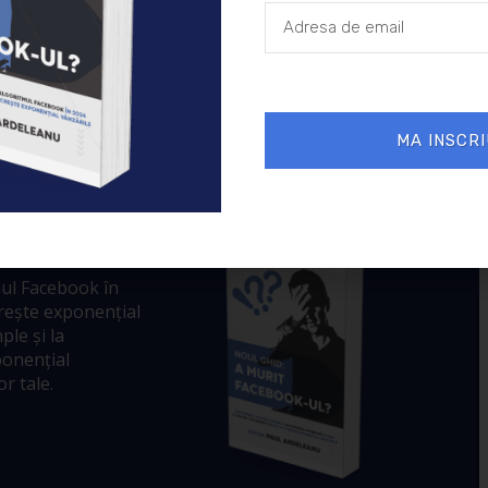
MA INSCRI
 murit
ul Facebook în
crește exponențial
ple și la
ponențial
r tale.