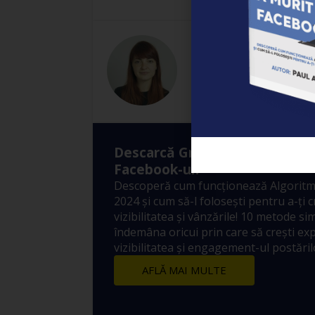
Anna
Descarcă Gratuit Ebook-ul: ”A
Facebook-ul?”
Descoperă cum funcționează Algoritm
2024 și cum să-l folosești pentru a-ți 
vizibilitatea și vânzările! 10 metode sim
îndemâna oricui prin care să crești ex
vizibilitatea și engagement-ul postărilo
AFLĂ MAI MULTE