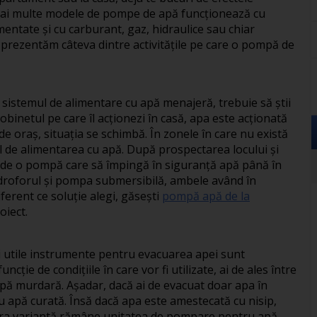
mai multe modele de pompe de apă funcționează cu
limentate și cu carburant, gaz, hidraulice sau chiar
i prezentăm câteva dintre activitățile pe care o pompă de
a sistemul de alimentare cu apă menajeră, trebuie să știi
obinetul pe care îl acționezi în casă, apa este acționată
 oraș, situația se schimbă. În zonele în care nu există
al de alimentarea cu apă. După prospectarea locului și
e de o pompă care să împingă în siguranță apă până în
idroforul și pompa submersibilă, ambele având în
erent ce soluție alegi, găsești
pompă apă de la
oiect.
ai utile instrumente pentru evacuarea apei sunt
ie de condițiile în care vor fi utilizate, ai de ales între
ă murdară. Așadar, dacă ai de evacuat doar apa în
ru apă curată. Însă dacă apa este amestecată cu nisip,
ngura variantă rămâne unitatea de pompare pentru apă