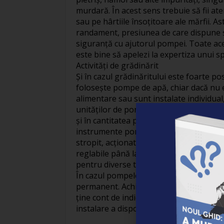
murdară. În acest sens trebuie să fii at
sau pe hârtiile însoțitoare ale mărfii. 
randament, presiunea de care dispune și
siguranță cu ajutorul pompei. Toate aces
este bine să apelezi la expertiza unui spe
Activități de grădinărit
Și în cazul grădinăritului este foarte pos
folosește pompe de apă, chiar dacă nu es
alimentare sau sunt instalate individual
unităților de pompare, care asigură fap
și în cantitatea potrivită. Același princ
instrumente portabile sau tractabile. A
stropit, acționate de carburant sau acumu
reglabile până la 40 bari. Acestea pot fi
pentru diverse tipuri de culturi.
În cazul pompelor de apă, funcționarea î
permanent. Achiziționează doar produse 
ține cont de indicațiile de pe ambalaj și
instalare a dispozitivelor.
Anna