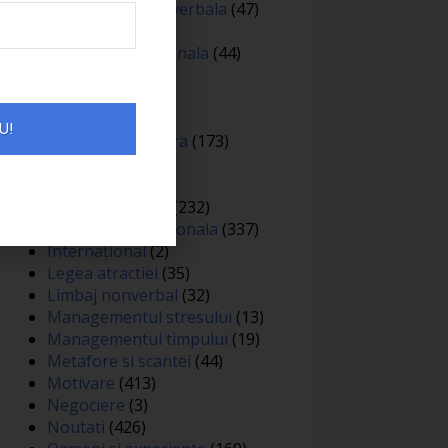
Comunicare nonverbala
(47)
Creativitate
(68)
Dezvoltare personala
(44)
Diverse
(81)
Educatie
(144)
Auto
(12)
U!
Educatie financiara
(173)
Evenimente
(13)
Featured
(165)
Gandire pozitiva
(232)
Inteligenta emotionala
(337)
Internațional
(2)
Legea atractiei
(35)
Limbaj nonverbal
(32)
Managementul stresului
(13)
Managementul timpului
(19)
Metafore si scantei
(44)
Motivare
(413)
Negociere
(3)
Noutati
(426)