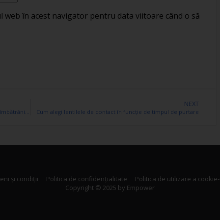
ul web în acest navigator pentru data viitoare când o să
NEXT
Ai auzit de photoaging? Află cum poți combate și tu îmbătrânirea prematură
Cum alegi lentilele de contact în funcție de timpul de purtare
ni și condiții
Politica de confidențialitate
Politica de utilizare a cookie-
Copyright © 2025 by Empower