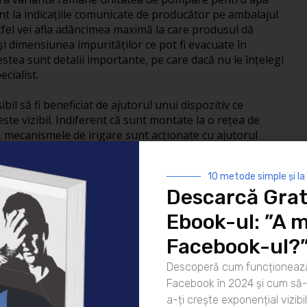
ent la indicațiile comunicate de producător pe ambalajul
Astfel vei afla adâncimea maximă la care produsul dă
 dimensiunea impurităților ce pot fi evacuate în
tea sunt detalii importante, pe care dacă nu le înțelegi
cialist.
ibil să fi beneficiat de ajutorul unui dispozitiv ce
te vizibil. Indiferent că sunt montate la o rețea de
, mecanismele de irigare sunt acționate cu ajutorul
tul că apa va ajunge în grădina ta la o presiune corectă
ipiu a fost aplicat de producătorii din domeniu și pentru
10 metode simple și la
stfel au apărut unelte de tip atomizor sau pompe de
Descarcă Grat
latori, cu rezervoare între 1 și 100 de litri și presiuni
 utilizate ușor în gospodării sau pe suprafețe întinse,
Ebook-ul: ”A m
n siguranță este un aspect de care trebuie să ții cont
Facebook-ul?
de calitate, garantate de producător și distribuitor,
Descoperă cum funcționează
 apelează la ajutorul unui specialist pentru lucrarea de
Facebook în 2024 și cum să-l
a-ți crește exponențial vizibil
01/08/2019
Diverse