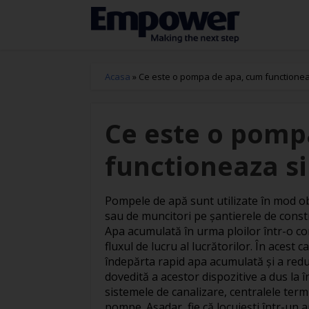
Acasa
»
Ce este o pompa de apa, cum functioneaz
Ce este o pomp
functioneaza si
Pompele de apă sunt utilizate în mod ob
sau de muncitori pe șantierele de const
Apa acumulată în urma ploilor într-o con
fluxul de lucru al lucrătorilor. În aces
îndepărta rapid apa acumulată și a reduc
dovedită a acestor dispozitive a dus la înt
sistemele de canalizare, centralele term
pompe. Așadar, fie că locuiești într-un 