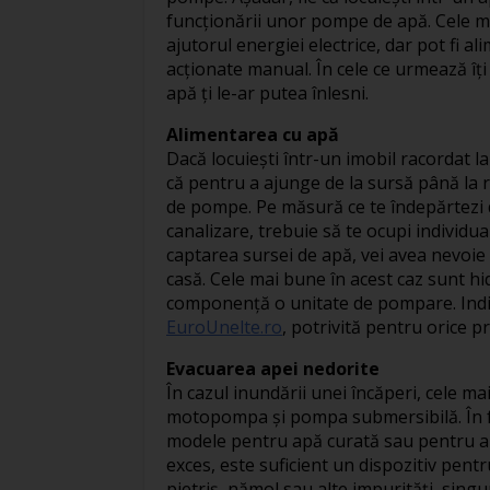
funcționării unor pompe de apă. Cele 
ajutorul energiei electrice, dar pot fi a
acționate manual. În cele ce urmează îț
apă ți le-ar putea înlesni.
Alimentarea cu apă
Dacă locuiești într-un imobil racordat l
că pentru a ajunge de la sursă până la r
de pompe. Pe măsură ce te îndepărtezi de
canalizare, trebuie să te ocupi individu
captarea sursei de apă, vei avea nevoi
casă. Cele mai bune în acest caz sunt h
componență o unitate de pompare. Indif
EuroUnelte.ro
, potrivită pentru orice pr
Evacuarea apei nedorite
În cazul inundării unei încăperi, cele m
motopompa și pompa submersibilă. În funcț
modele pentru apă curată sau pentru ap
exces, este suficient un dispozitiv pent
pietriș, nămol sau alte impurități, si