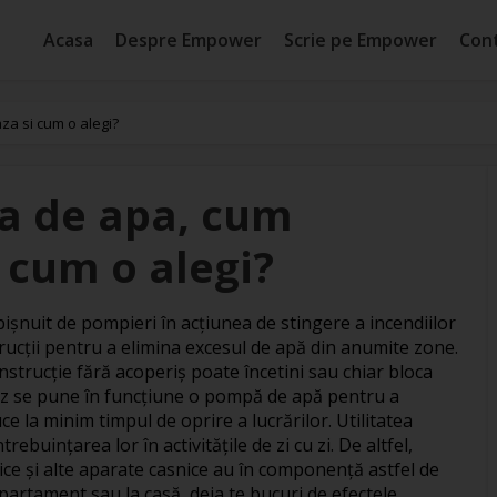
Acasa
Despre Empower
Scrie pe Empower
Con
a si cum o alegi?
a de apa, cum
 cum o alegi?
ișnuit de pompieri în acțiunea de stingere a incendiilor
rucții pentru a elimina excesul de apă din anumite zone.
strucție fără acoperiș poate încetini sau chiar bloca
t caz se pune în funcțiune o pompă de apă pentru a
e la minim timpul de oprire a lucrărilor. Utilitatea
rebuințarea lor în activitățile de zi cu zi. De altfel,
ice și alte aparate casnice au în componență astfel de
apartament sau la casă, deja te bucuri de efectele