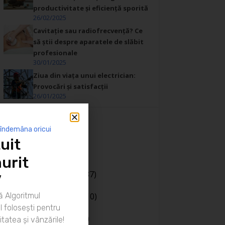
productivitate și eficiență sporită
26/02/2025
Cavitație sau radiofrecvență? Ce
să știi despre aparatele de slăbit
profesionale
30/01/2025
Ziua din viața unui electrician:
Provocări și satisfacții
26/01/2025
 îndemâna oricui
Categorii
uit
Afaceri
(20)
urit
Bani
(190)
Body language
(37)
”
Cariera
(130)
 Algoritmul
Casa si gradina
(10)
Coaching
(141)
 folosești pentru
Comunicare
(106)
itatea și vânzările!