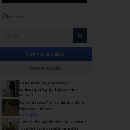
Cele mai populare
Articole recente
Ritualuri mici, efecte mari:
redescoperă grija față de tine
16/04/2025
3 sfaturi ca să îți faci munca de la
birou mai plăcută
07/04/2025
Cum să-ți organizezi ziua pentru a
face tot ce-ți dorești – ghid de