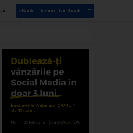
tact
eBook – ”A murit Facebook-ul?”