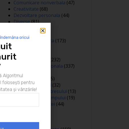
Comunicare nonverbala
(47)
Creativitate
(68)
Dezvoltare personala
(44)
Diverse
(81)
Educatie
(144)
Auto
(12)
 îndemâna oricui
Educatie financiara
(173)
uit
Evenimente
(13)
Featured
(165)
urit
Gandire pozitiva
(232)
”
Inteligenta emotionala
(337)
Internațional
(2)
 Algoritmul
Legea atractiei
(35)
 folosești pentru
Limbaj nonverbal
(32)
itatea și vânzările!
Managementul stresului
(13)
Managementul timpului
(19)
Metafore si scantei
(44)
Motivare
(413)
Negociere
(3)
Noutati
(426)