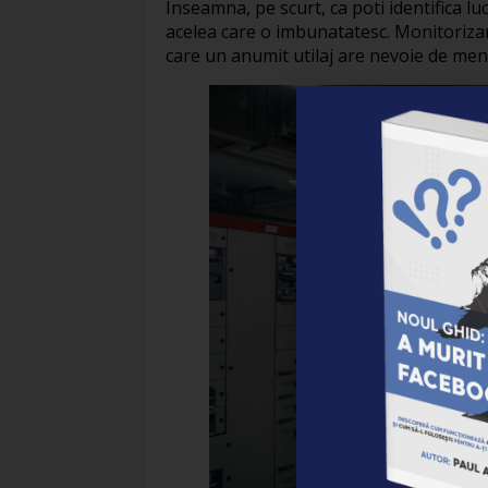
Inseamna, pe scurt, ca poti identifica luc
acelea care o imbunatatesc. Monitorizar
care un anumit utilaj are nevoie de me