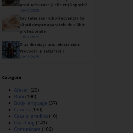
productivitate și eficiență sporită
26/02/2025
Cavitație sau radiofrecvență? Ce
să știi despre aparatele de slăbit
profesionale
30/01/2025
Ziua din viața unui electrician:
Provocări și satisfacții
26/01/2025
Categorii
Afaceri
(20)
Bani
(190)
Body language
(37)
Cariera
(130)
Casa si gradina
(10)
Coaching
(141)
Comunicare
(106)