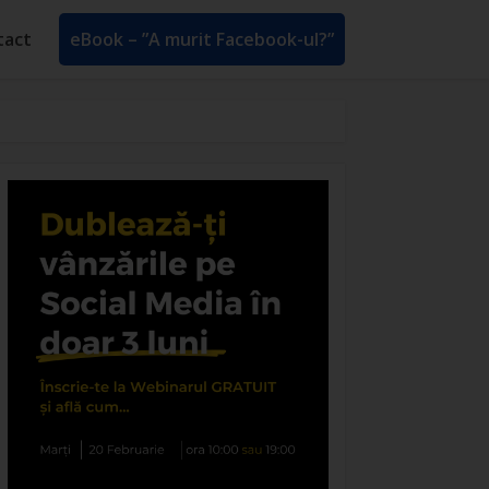
tact
eBook – ”A murit Facebook-ul?”