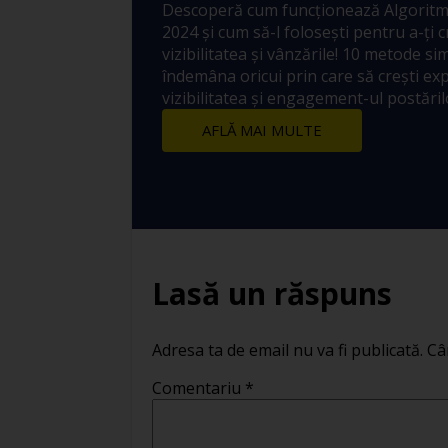
Descoperă cum funcționează Algoritm
2024 și cum să-l folosești pentru a-ți 
vizibilitatea și vânzările! 10 metode sim
îndemâna oricui prin care să crești ex
vizibilitatea și engagement-ul postărilo
AFLĂ MAI MULTE
Lasă un răspuns
Adresa ta de email nu va fi publicată.
Câ
Comentariu
*