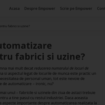
Acasa
Despre Empower
Scrie pe Empower
Con
tru fabrici si uzine?
utomatizare
ru fabrici si uzine?
mna mai mult decat
reducerea numarului de locuri de
na si aspectul legat de locurile de munca este practic un
necesitatea de personal uman, tot este nevoie de
e de automatizare – ironic, nu?
ai unul – fabricile si uzinele din ziua de astazi trebuie
tru a tine pasul cu restul industriei. Daca aceasta
eva aspecte importante despre automatizarea realizata la