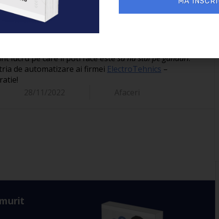
MA INSCRI
 sau uzina ta?
nt lucru pe care il poti face este
sa nu stai pe ganduri
.
tria de automatizare ai firmei
ElectroTehnics
–
atie!
28/11/2022
Afaceri
 murit