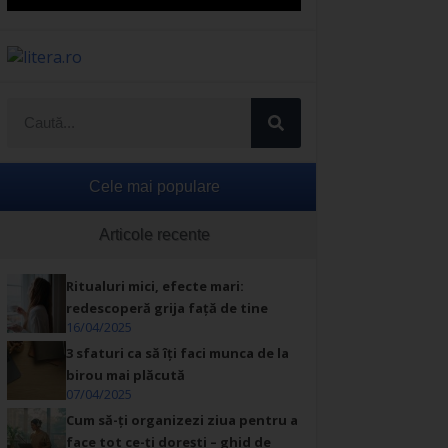
Cele mai populare
Articole recente
Ritualuri mici, efecte mari:
redescoperă grija față de tine
16/04/2025
3 sfaturi ca să îți faci munca de la
birou mai plăcută
07/04/2025
Cum să-ți organizezi ziua pentru a
face tot ce-ți dorești – ghid de