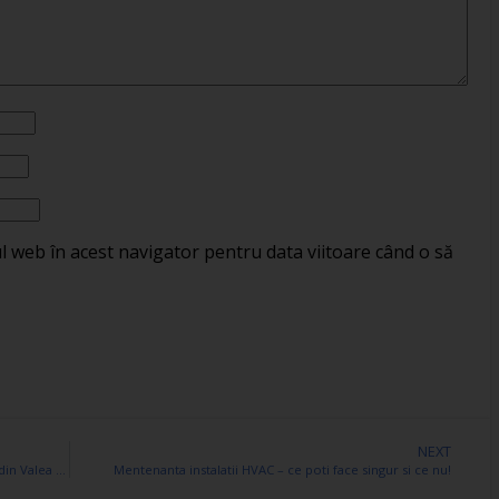
ul web în acest navigator pentru data viitoare când o să
NEXT
De ce organizarea unui teambuilding la o pensiune din Valea Doftanei este o idee buna
Mentenanta instalatii HVAC – ce poti face singur si ce nu!