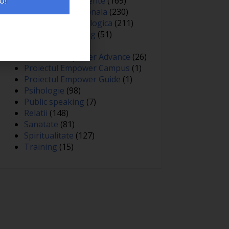
Oameni si experiente
(169)
U!
Optimizare personala
(230)
Optimizare psihologica
(211)
Personal branding
(51)
Persuasiune
(15)
Proiectul Empower Advance
(26)
Proiectul Empower Campus
(1)
Proiectul Empower Guide
(1)
Psihologie
(98)
Public speaking
(7)
Relatii
(148)
Sanatate
(81)
Spiritualitate
(127)
Training
(15)