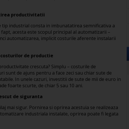
ea productivitatii
 tip industrial consta in imbunatatirea semnificativa a
e fapt, acesta este scopul principal al automatizarii –
nci automatizarea, implicit costurile aferente instalarii
osturilor de productie
roductivitate crescuta? Simplu – costurile de
ri sunt de ajuns pentru a face zeci sau chiar sute de
bile. In unele cazuri, investitii de sute de mii de euro in
de foarte scurte, de chiar 5 sau 10 ani.
escut de siguranta
ilaj mai sigur. Pornirea si oprirea acestuia se realizeaza
tomatizare industriala instalate, oprirea poate fi legata