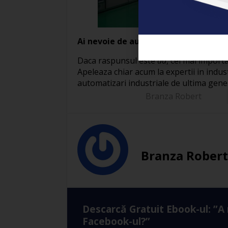
Ai nevoie de automatizare in fabrica
Daca raspunsul este
da
, cel mai importa
Apeleaza chiar acum la expertii in indus
automatizari industriale de ultima gener
Branza Robert
Branza Robert
Descarcă Gratuit Ebook-ul: ”A
Facebook-ul?”