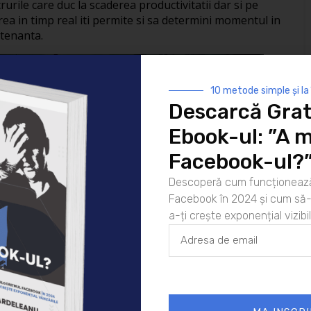
rurile care duc la scaderea productivitatii dar si pe
ea in timp real iti permite si sa determini momentul in
ntenanta.
10 metode simple și la
Descarcă Grat
Ebook-ul: ”A m
Facebook-ul?
Descoperă cum funcționează
Facebook în 2024 și cum să-l
a-ți crește exponențial vizibil