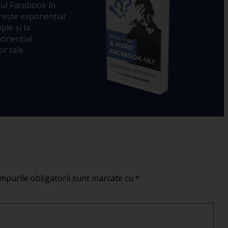
ul Facebook în
crește exponențial
ple și la
ponențial
r tale.
mpurile obligatorii sunt marcate cu
*