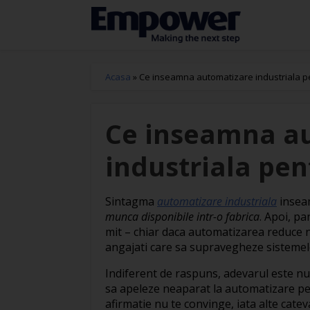
Acasa
»
Ce inseamna automatizare industriala pen
Ce inseamna a
industriala pent
Sintagma
automatizare industriala
insea
munca disponibile intr-o fabrica
. Apoi, pa
mit – chiar daca automatizarea reduce 
angajati care sa supravegheze sistemel
Indiferent de raspuns, adevarul este num
sa apeleze neaparat la automatizare pen
afirmatie nu te convinge, iata alte cat