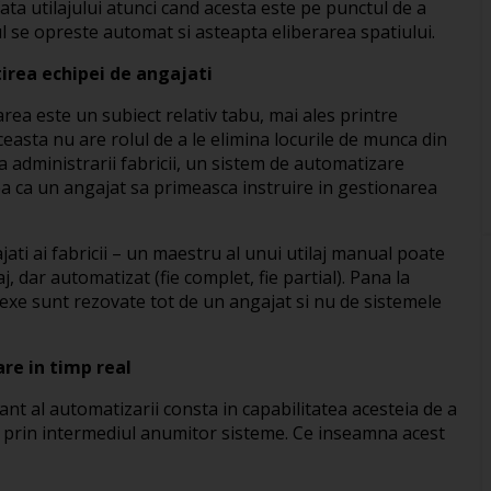
ata utilajului atunci cand acesta este pe punctul de a
ul se opreste automat si asteapta eliberarea spatiului.
rea echipei de angajati
rea este un subiect relativ tabu, mai ales printre
aceasta nu are rolul de a le elimina locurile de munca din
ra administrarii fabricii, un sistem de automatizare
a ca un angajat sa primeasca instruire in gestionarea
ati ai fabricii – un maestru al unui utilaj manual poate
j, dar automatizat (fie complet, fie partial). Pana la
e sunt rezovate tot de un angajat si nu de sistemele
e in timp real
ant al automatizarii consta in capabilitatea acesteia de a
al, prin intermediul anumitor sisteme. Ce inseamna acest