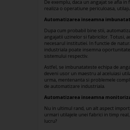
De exemplu, daca un angajat se afla in f
realiza o operatiune periculoasa, utilaj
Automatizarea inseamna imbunatati
Dupa cum probabil bine stii, automatiza
angajatii uzinelor si fabricilor. Totusi, 
necesarul institutiei. In functie de natu
industriala poate insemna oportunitate
sistemului respectiv.
Astfel, se imbunatateste echipa de angaj
deveni usor un maestru al aceluiasi utila
urma, mentenanta si problemele complex
de automatizare industriala.
Automatizarea inseamna monitorizar
Nu in ultimul rand, un alt aspect import
urmari utilajele unei fabrici in timp re
lucru?