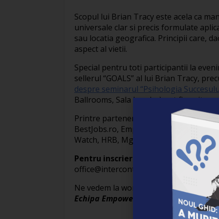
Scopul lui Brian Tracy este acela ca mana
universale clar si precis formulate aplica
sau locatia geografica. Principii care, d
aspect al vietii.
Special pentru toti participantii la eve
sellerul “GOALS” al lui Brian Tracy, prec
despre seminarul “Psihologia Succesulu
Ballrooms, Sala Londra) pot fi gasite p
Printre partenerii evenimentului se nu
BestJobs.ro, Empower, Audiosfera, Ca
Watch, HRB, Mgazinul Progresiv, Bloomb
Pentru inscrieri si detalii suplimenta
office@intercontactro.com
Ne vedem la workshop!
Echipa Empower
Empower