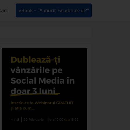
tact
eBook – ”A murit Facebook-ul?”