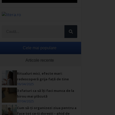
Cele mai populare
Articole recente
Ritualuri mici, efecte mari:
redescoperă grija față de tine
16/04/2025
3 sfaturi ca să îți faci munca de la
birou mai plăcută
07/04/2025
Cum să-ți organizezi ziua pentru a
face tot ce-ți dorești – ghid de