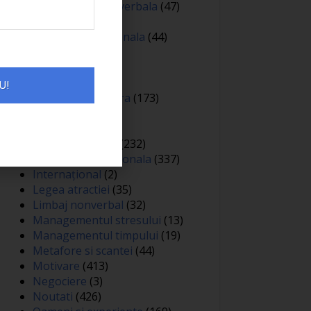
Comunicare nonverbala
(47)
Creativitate
(68)
Dezvoltare personala
(44)
Diverse
(81)
Educatie
(144)
Auto
(12)
U!
Educatie financiara
(173)
Evenimente
(13)
Featured
(165)
Gandire pozitiva
(232)
Inteligenta emotionala
(337)
Internațional
(2)
Legea atractiei
(35)
Limbaj nonverbal
(32)
Managementul stresului
(13)
Managementul timpului
(19)
Metafore si scantei
(44)
Motivare
(413)
Negociere
(3)
Noutati
(426)