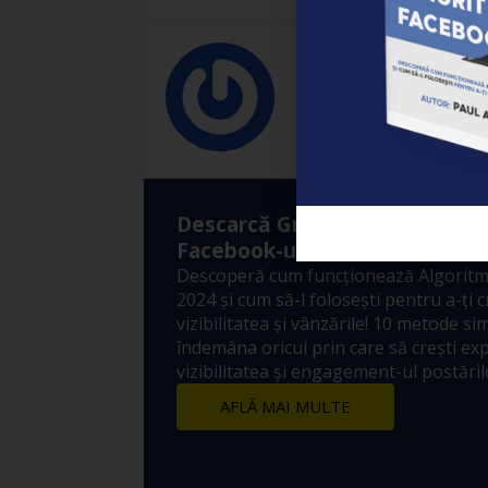
Empower
Descarcă Gratuit Ebook-ul: ”A
Facebook-ul?”
Descoperă cum funcționează Algoritm
2024 și cum să-l folosești pentru a-ți 
vizibilitatea și vânzările! 10 metode sim
îndemâna oricui prin care să crești ex
vizibilitatea și engagement-ul postărilo
AFLĂ MAI MULTE