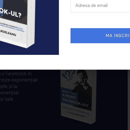
MA INSCRI
 murit
ul Facebook în
crește exponențial
ple și la
ponențial
r tale.