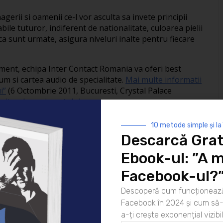
gerii si oamenii ce-l vor asculta sa invete principii
bile tuturor, indiferent de nationalitate, culoarea pielii
aca sunt urmate, asigura niveluri inalte pentru fiecare
niment, echipa Inter Contact Romania va oferi best
um si cartea audio de specialitate.
Mai multe informatii
i”
(6 Octombrie 2011, Bucuresti, Crystal Palace
e
site-ul evenimentului
.
mara: Crystal Palace Ballrooms, Ziare.com, Money.ro,
10 metode simple și la
lendarevenimente.ro, The Money Channel, Market
Descarcă Grat
iz, Digital4.
Ebook-ul: ”A m
re:
021.203.47.48, 0766.33.14.08,
Facebook-ul?
Descoperă cum funcționează
Facebook în 2024 și cum să-l
06/09/2011
Featured
a-ți crește exponențial vizibil