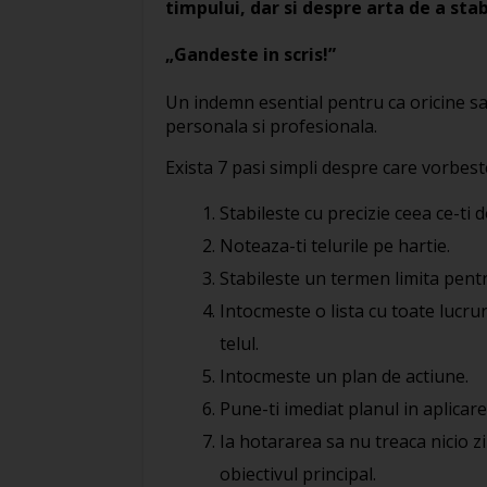
timpului, dar si despre arta de a stab
„Gandeste in scris!”
Un indemn esential pentru ca oricine s
personala si profesionala.
Exista 7 pasi simpli despre care vorbeste 
Stabileste cu precizie ceea ce-ti d
Noteaza-ti telurile pe hartie.
Stabileste un termen limita pentr
Intocmeste o lista cu toate lucruri
telul.
Intocmeste un plan de actiune.
Pune-ti imediat planul in aplicare
Ia hotararea sa nu treaca nicio z
obiectivul principal.