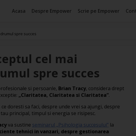
Acasa
Despre Empower
Scrie pe Empower
Con
n drumul spre succes
ceptul cel mai
rumul spre succes
profesionale si persoanle,
Brian Tracy
, considera drept
exceptie:
„Claritatea, Claritatea si Claritatea”
.
ce doresti sa faci, despre unde vrei sa ajungi, despre
 tau principal, timpul si energia se risipesc.
acy
va sustine
seminarul „Psihologia succesului”
la
iciente tehnici in vanzari, despre gestionarea