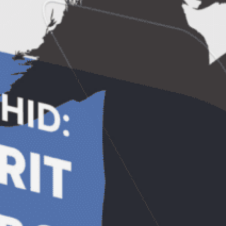
Empower
Descarcă Gratuit Ebook-ul: ”A
murit Facebook-ul?”
Descoperă cum funcționează Algoritmul
Facebook în 2024 și cum să-l folosești
pentru a-ți crește exponențial
vizibilitatea și vânzările! 10 metode
simple și la îndemâna oricui prin care să
crești exponențial vizibilitatea și
engagement-ul postărilor tale.
AFLĂ MAI MULTE