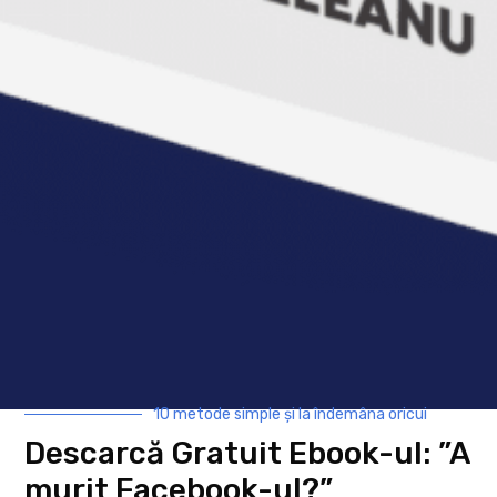
Comentariu
*
Nume
*
Email
*
Site web
Salvează-mi numele, emailul și site-ul
web în acest navigator pentru data viitoare
când o să comentez.
10 metode simple și la îndemâna oricui
Descarcă Gratuit Ebook-ul: ”A
murit Facebook-ul?”