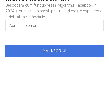
Descoperă cum funcționează Algoritmul Facebook în
2024 și cum să-l folosești pentru a-ți crește exponențial
vizibilitatea și vânzările!
PREVIOUS
NEXT
Acceptarea: primul pas catre schimbare
Crima prin inconstienta (I)
MA INSCRIU!
Cele mai populare