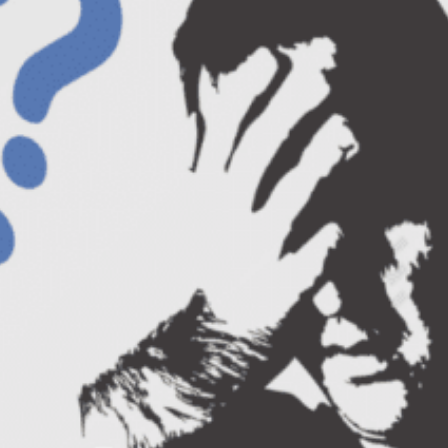
Asadar intrati in e-Shop si comandati
unul (sau mai multe) dintre cele 31 de
titluri!
In luna aprilie si mai vom anunta si primele
evenimente de training marca Empower!
Stati pe aproape. :)
Echipa Empower
Empower
14/04/2010
Featured