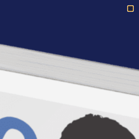
Acasa
»
Empower Club: resurse Audiosfera cu 25% reducere
Empower Club: resurse
Audiosfera cu 25%
reducere
Tocmai am lansat
31 de titluri de CDuri
audio oferite de Audiosfera
cu o oferta
de exceptie:
25% reducere!
Din acest
moment puteti sa
comandati unul sau mai
multe titluri
, toate dedicate dezvoltarii
personale si profesionale.
Iata doar cateva titluri recomandate: