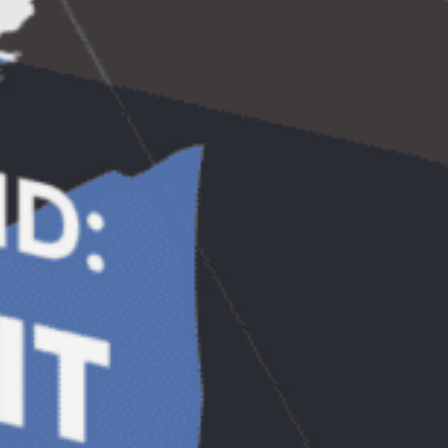
Dorobantilor nr. 14, vizavi de ASE-
Cibernetica),
luni, 26 ianuarie, ora 18:00
fix
(ora de incepere a intalnirii). Intalnirea
dureaza maxim doua ore.
Numar participanti:
Maxim 25 de
participanti, acces gratuit – primii care
se inscriu in formularul de mai jos.
Lista
de participanti va fi publicata pe aceasta
pagina si participantii care au prins loc vor
primi email de invitatie la intalnire.
Inscrieri pentru Empower Live! Bucuresti
26 ianuarie
Inscrieri inchise, toate locurile ocupate.
Invitam 35 de participanti de aceasta data,
cererea a fost foarte mare.
Lista de participanti:
1. Anamaria Diaconu