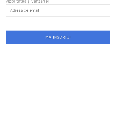
vizibilitatea și vânzările!
Lasă un răspuns
Adresa ta de email nu va fi publicată.
MA INSCRIU!
Câmpurile obligatorii sunt marcate cu
*
Comentariu
*
Nume
*
Email
*