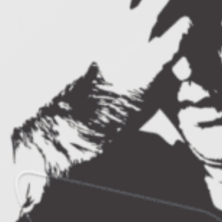
tale interioare, accesarea inteligentelor
multiple, stiinta de a lua decizii,
descoperirea si accesarea resurselor
latente te vor sprijini sa iti organizezi viata,
traind in acelasi timp libertatea
spontaneitatii.
Te invitam la o seara cu
strategii
puternice pentru a-ti gestiona
dezvoltarea personala, fara amanari,
intarzieri si autosabotaje!
Gabriela Gruianu-Gambra
este antreprenor
si coach profesionist cu peste 1000 de ore de
formare in coaching si NLP.
Detalii despre
Gabriela gasiti pe siteul ei
.
Coordonate eveniment
Loc, data:
@British – biblioteca din
sediul British Council Bucuresti
(Calea