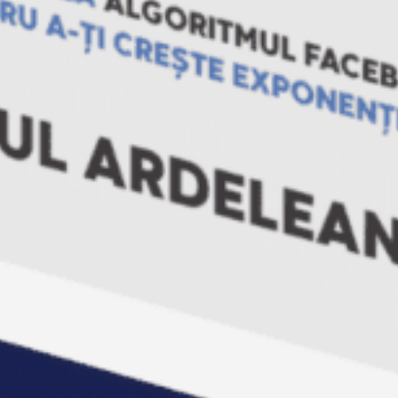
29-30. Dragos Pasculescu (plus o persoana)
31. Dragos Bourceanu
32. Ana-Maria Nechita
33-34. Constantin Lupu (plus o persoana)
35-36. Cristina Simulescu (plus o persoana)
Va asteptam!
Empower
22/01/2015
Noutati
Empower
Descarcă Gratuit Ebook-ul: ”A
murit Facebook-ul?”
Descoperă cum funcționează Algoritmul