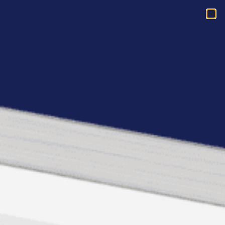
Acasa
»
Empower Live! Bucuresti 26 ianuarie: repere si mituri in
dezvoltarea personala
Empower Live! Bucuresti
26 ianuarie: repere si
mituri in dezvoltarea
personala
Bine v-am regasit in 2015 la prima intalnire
Empower Live! din Bucuresti din acest an!
Empower Live! a ajuns la editia #137 in
Bucuresti, iar in acest an vom aniversa 7 ani
de cand dezvoltam acest program.