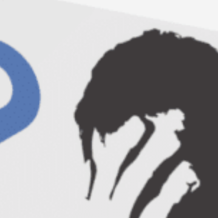
Bucuresti, 26 ianuarie, Gabriela Gruianu-
Gambra
Repere si mituri in dezvoltarea
personala
Ai putea sa te ratacesti printre
numeroasele oferte de servicii de
dezvoltare personala de pe piata. Afla cum
sa alegi intelept si constient cum sa te
dezvolti.
Seminarul iti ofera o harta a
dezvoltarii personale, cu axele
fundamentale ale dezvoltarii
echilibrate a adultului.
Vei afla care sunt pilonii dezvoltarii
personale, cum sa iti alegi traseul, cum sa
discerni ce metode si tehnici sa adopti
pentru propria ta dezvoltare personala. Vei
sti cum sa iti alegi mentorii si formatorii, pe
criterii de autenticitate. Structurarea hartii