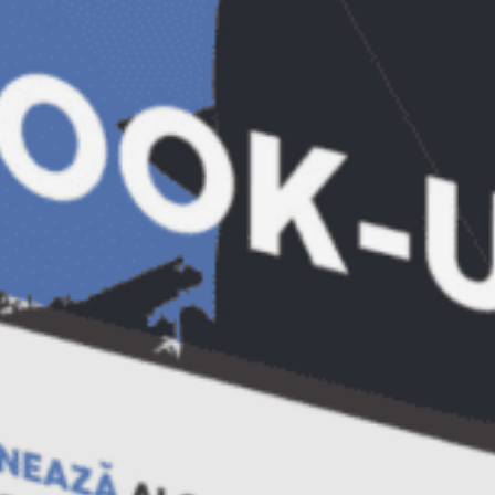
2-3. Iulia Boboc (plus o persoana)
4. Ileana Vladut
5. Magdalena Rosioara
6-7. Constanta Tudorache (plus o
persoana)
8. Teodor Filip
9. Ionela Ion
10-11. Renata Petre (plus o persoana)
12. Maria Mirela Lupulescu
13-14. Mihaela Lupu (plus o persoana)
15. Florentina Colta
16. Daniela Ivan
17-18. Elena Macovei (plus o persoana)
19. Florin Mihai
20-21. Mihaela Diaconu (plus o persoana)
22-23. Alina Elena Gavrila (plus o persoana)
24. Anisoara Enache
25. Ana Maria Macovei
26-27. Georgiana Voinea (plus o persoana)
28. Sorin Gabriel Ghiulea