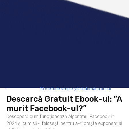
Facebook în 2024 și cum să-l folosești
pentru a-ți crește exponențial
vizibilitatea și vânzările! 10 metode
simple și la îndemâna oricui prin care să
crești exponențial vizibilitatea și
engagement-ul postărilor tale.
AFLĂ MAI MULTE
10 metode simple și la îndemâna oricui
Descarcă Gratuit Ebook-ul: ”A
murit Facebook-ul?”
Descoperă cum funcționează Algoritmul Facebook în
2024 și cum să-l folosești pentru a-ți crește exponențial