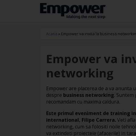
Acasa
»
Empower va invita la business networki
Empower va inv
networking
Empower are placerea de a va anunta 
despre
business networking
. Suntem 
recomandam cu maxima caldura.
Este primul eveniment de training in
international, Filipe Carrera.
Veti afla
networking, cum sa folositi noile tehnol
va extindeti proiectele (afacerile) in tar