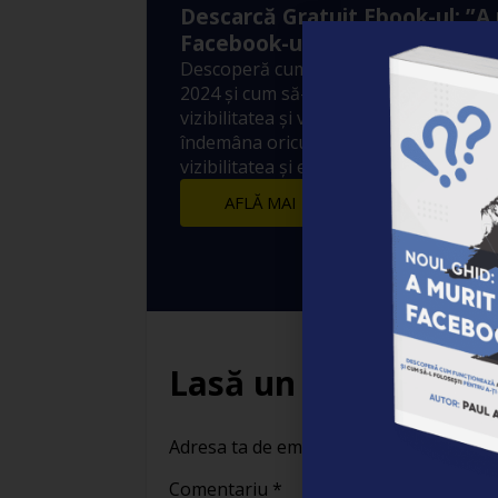
Descarcă Gratuit Ebook-ul: ”A
Facebook-ul?”
Descoperă cum funcționează Algoritm
2024 și cum să-l folosești pentru a-ți 
vizibilitatea și vânzările! 10 metode sim
îndemâna oricui prin care să crești ex
vizibilitatea și engagement-ul postărilo
AFLĂ MAI MULTE
Lasă un răspuns
Adresa ta de email nu va fi publicată.
Câ
Comentariu
*