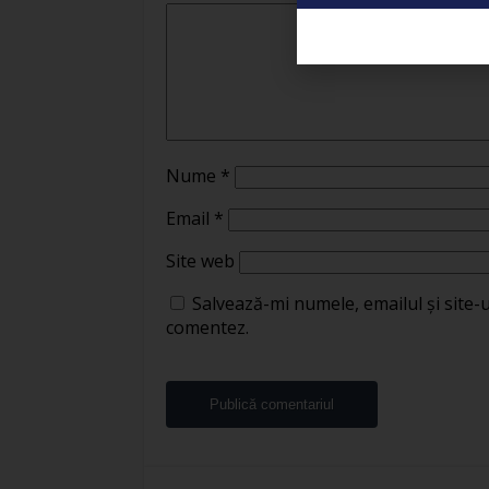
Nume
*
Email
*
Site web
Salvează-mi numele, emailul și site-
comentez.