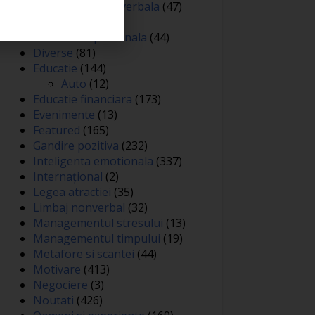
Comunicare nonverbala
(47)
Creativitate
(68)
Dezvoltare personala
(44)
Diverse
(81)
Educatie
(144)
Auto
(12)
Educatie financiara
(173)
Evenimente
(13)
Featured
(165)
Gandire pozitiva
(232)
Inteligenta emotionala
(337)
Internațional
(2)
Legea atractiei
(35)
Limbaj nonverbal
(32)
Managementul stresului
(13)
Managementul timpului
(19)
Metafore si scantei
(44)
Motivare
(413)
Negociere
(3)
Noutati
(426)