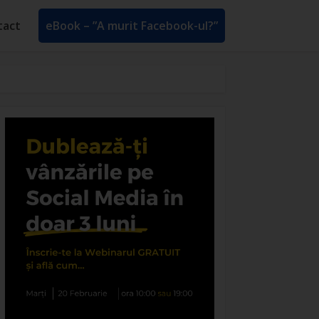
tact
eBook – ”A murit Facebook-ul?”