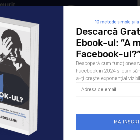
 murit
ul Facebook în
10 metode simple și la
crește exponențial
Descarcă Grat
ple și la
ponențial
Ebook-ul: ”A m
r tale.
Facebook-ul?
Descoperă cum funcționează
Facebook în 2024 și cum să-l
a-ți crește exponențial vizibil
MA INSCRI
mpurile obligatorii sunt marcate cu
*