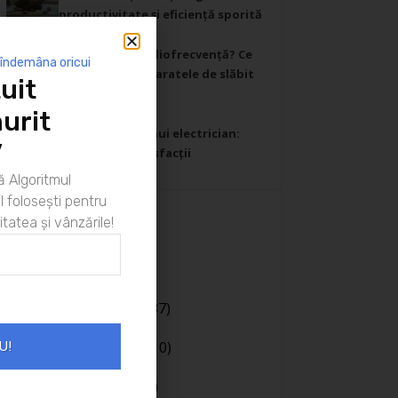
productivitate și eficiență sporită
26/02/2025
Cavitație sau radiofrecvență? Ce
 îndemâna oricui
să știi despre aparatele de slăbit
uit
profesionale
30/01/2025
urit
Ziua din viața unui electrician:
”
Provocări și satisfacții
26/01/2025
 Algoritmul
 folosești pentru
itatea și vânzările!
Categorii
Afaceri
(20)
Bani
(190)
Body language
(37)
Cariera
(130)
Casa si gradina
(10)
U!
Coaching
(141)
Comunicare
(106)