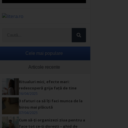
Cele mai populare
Articole recente
Ritualuri mici, efecte mari:
redescoperă grija față de tine
16/04/2025
3 sfaturi ca să îți faci munca de la
birou mai plăcută
07/04/2025
Cum să-ți organizezi ziua pentru a
face tot ce-ți dorești – ghid de