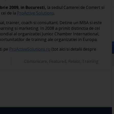
rie 2009, in Bucuresti,
la sediul Camerei de Comert si
 cei de la
ProActive Solutions
.
l, trainer, coach si consultant. Detine un MBA si este
arning si marketing. In 2008 a primit distinctia de cel
ondial al organizatiei Junior Chamber International,
rtunitatilor de training ale organizatiei in Europa.
ti pe
ProActiveSolutions.ro
(tot aici si detalii despre
Comunicare
,
Featured
,
Relatii
,
Training