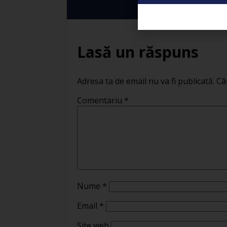
Lasă un răspuns
Adresa ta de email nu va fi publicată.
Câ
Comentariu
*
Nume
*
Email
*
Site web