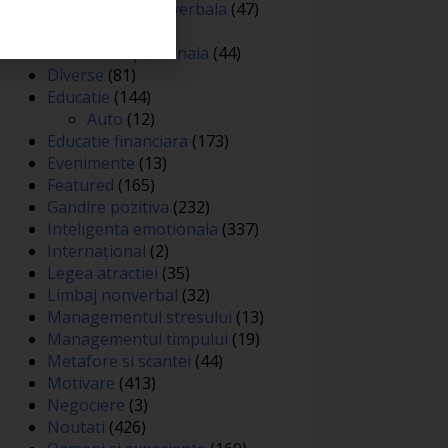
Comunicare nonverbala
(47)
Creativitate
(68)
Dezvoltare personala
(44)
Diverse
(81)
Educatie
(144)
Auto
(12)
Educatie financiara
(173)
Evenimente
(13)
Featured
(165)
Gandire pozitiva
(232)
Inteligenta emotionala
(337)
Internațional
(2)
Legea atractiei
(35)
Limbaj nonverbal
(32)
Managementul stresului
(13)
Managementul timpului
(19)
Metafore si scantei
(44)
Motivare
(413)
Negociere
(3)
Noutati
(426)