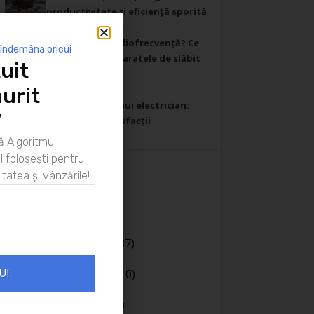
productivitate și eficiență sporită
26/02/2025
Cavitație sau radiofrecvență? Ce
 îndemâna oricui
să știi despre aparatele de slăbit
uit
profesionale
30/01/2025
urit
Ziua din viața unui electrician:
”
Provocări și satisfacții
26/01/2025
 Algoritmul
 folosești pentru
itatea și vânzările!
Categorii
Afaceri
(20)
Bani
(190)
Body language
(37)
Cariera
(130)
Casa si gradina
(10)
U!
Coaching
(141)
Comunicare
(106)