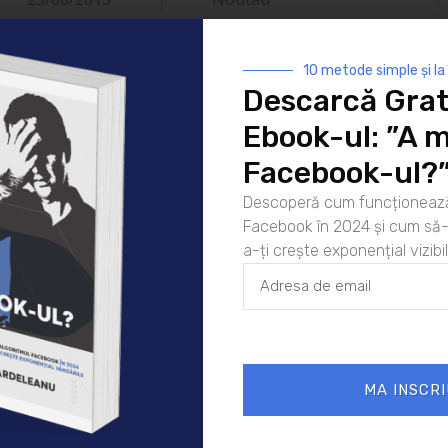
10 metode simple și la
Descarcă Grat
Ebook-ul: ”A m
Facebook-ul?
Descoperă cum funcționează
 murit
Facebook în 2024 și cum să-l
a-ți crește exponențial vizibil
ul Facebook în
crește exponențial
ple și la
ponențial
r tale.
MA INSCRI