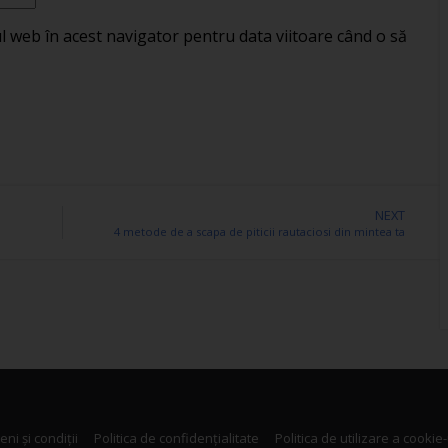
ul web în acest navigator pentru data viitoare când o să
NEXT
4 metode de a scapa de piticii rautaciosi din mintea ta
ni și condiții
Politica de confidențialitate
Politica de utilizare a cookie-