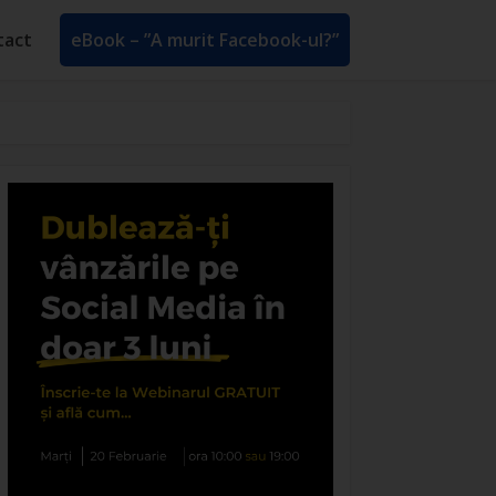
tact
eBook – ”A murit Facebook-ul?”