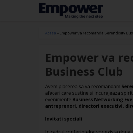
Acasa
»
Empower va recomanda Serendipity Bus
Empower va re
Business Club
Avem placerea sa va recomandam
Seren
afaceri care sustine si incurajeaza spir
evenimente
Business Networking Eve
antreprenori, directori executivi, dir
Invitati speciali
In cadrul conferintelor vor exista doua 