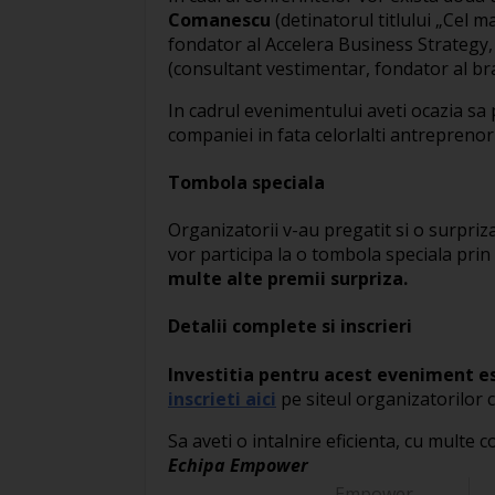
Comanescu
(detinatorul titlului „Cel 
fondator al Accelera Business Strategy, 
(consultant vestimentar, fondator al b
In cadrul evenimentului aveti ocazia sa 
companiei in fata celorlalti antreprenori 
Tombola speciala
Organizatorii v-au pregatit si o surpriz
vor participa la o tombola speciala prin
multe alte premii surpriza.
Detalii complete si inscrieri
Investitia pentru acest eveniment e
inscrieti aici
pe siteul organizatorilor ch
Sa aveti o intalnire eficienta, cu multe 
Echipa Empower
Empower