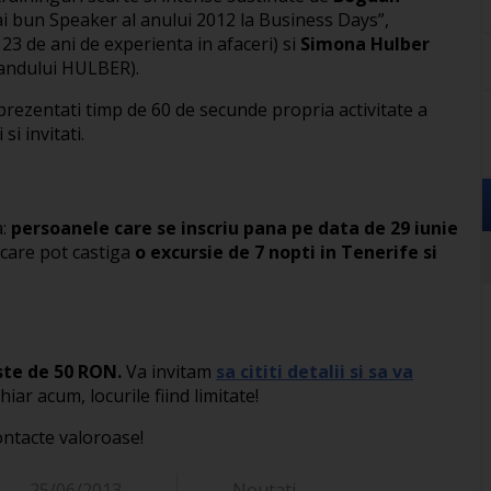
mai bun Speaker al anului 2012 la Business Days”,
23 de ani de experienta in afaceri) si
Simona Hulber
randului HULBER).
prezentati timp de 60 de secunde propria activitate a
si invitati.
a:
persoanele care se inscriu pana pe data de 29 iunie
 care pot castiga
o excursie de 7 nopti in Tenerife si
ste de 50 RON.
Va invitam
sa cititi detalii si sa va
iar acum, locurile fiind limitate!
contacte valoroase!
25/06/2013
Noutati