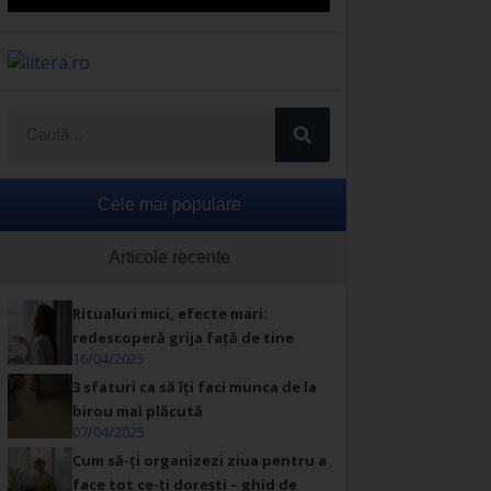
Cele mai populare
Articole recente
Ritualuri mici, efecte mari:
redescoperă grija față de tine
16/04/2025
3 sfaturi ca să îți faci munca de la
birou mai plăcută
07/04/2025
Cum să-ți organizezi ziua pentru a
face tot ce-ți dorești – ghid de