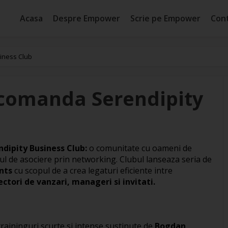
Acasa
Despre Empower
Scrie pe Empower
Con
iness Club
comanda Serendipity
dipity Business Club:
o comunitate cu oameni de
itul de asociere prin networking. Clubul lanseaza seria de
nts
cu scopul de a crea legaturi eficiente intre
ectori de vanzari, manageri si invitati.
traininguri scurte si intense sustinute de
Bogdan