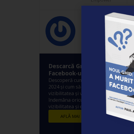
Empower
Descarcă Gratuit Ebook-ul: ”A
Facebook-ul?”
Descoperă cum funcționează Algoritm
2024 și cum să-l folosești pentru a-ți 
vizibilitatea și vânzările! 10 metode sim
îndemâna oricui prin care să crești ex
vizibilitatea și engagement-ul postărilo
AFLĂ MAI MULTE