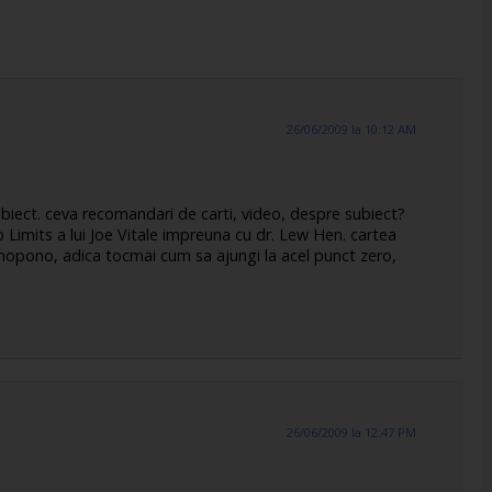
26/06/2009 la 10:12 AM
obiect. ceva recomandari de carti, video, despre subiect?
imits a lui Joe Vitale impreuna cu dr. Lew Hen. cartea
nopono, adica tocmai cum sa ajungi la acel punct zero,
26/06/2009 la 12:47 PM