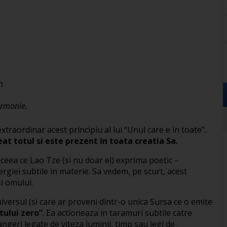
n
 armonie.
xtraordinar acest principiu al lui “Unul care e in toate”.
t totul si este prezent in toata creatia Sa.
ceea ce Lao Tze (si nu doar el) exprima poetic –
rgiei subtile in materie. Sa vedem, pe scurt, acest
si omului.
niversul (si care ar proveni dintr-o unica Sursa ce o emite
tului zero”
. Ea actioneaza in taramuri subtile catre
angeri legate de viteza luminii, timp sau legi de