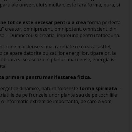
arti ale universului simultan, este fara forma, pura, si
ine tot ce este necesar pentru a crea
forma perfecta
u” creator, omniprezent, omnipotent, omniscient, din
emisa – Dumnezeu si creatia, impreuna pentru totdeauna.
t zone mai dense si mai rarefiate ce creaza, astfel,
zica apare datorita pulsatiilor energiilor, tiparelor, la
 coboara si se aseaza in planuri mai dense, energia isi
ata.
za primara pentru manifestarea fizica.
nergetice dinamice, natura foloseste
forma spiralata
–
triatiile de pe frunzele unor plante sau de pe cochiliile
 o informatie extrem de importanta, pe care o vom