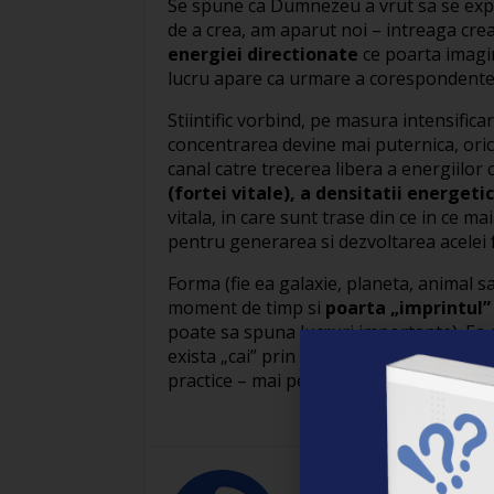
Se spune ca Dumnezeu a vrut sa se exper
de a crea, am aparut noi – intreaga cre
energiei directionate
ce poarta imagin
lucru apare ca urmare a corespondentei 
Stiintific vorbind, pe masura intensificar
concentrarea devine mai puternica, ori
canal catre trecerea libera a energiilo
(fortei vitale), a densitatii energetic
vitala, in care sunt trase din ce in ce ma
pentru generarea si dezvoltarea acelei 
Forma (fie ea galaxie, planeta, animal s
moment de timp si
poarta „imprintul”
poate sa spuna lucruri importante). Ea 
exista „cai” prin care energia subtila cu
practice – mai pe larg, data viitoare.
Marius Stan