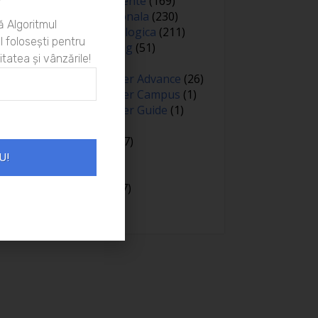
”
Oameni si experiente
(169)
Optimizare personala
(230)
 Algoritmul
Optimizare psihologica
(211)
 folosești pentru
Personal branding
(51)
itatea și vânzările!
Persuasiune
(15)
Proiectul Empower Advance
(26)
Proiectul Empower Campus
(1)
Proiectul Empower Guide
(1)
Psihologie
(98)
Public speaking
(7)
Relatii
(148)
U!
Sanatate
(81)
Spiritualitate
(127)
Training
(15)