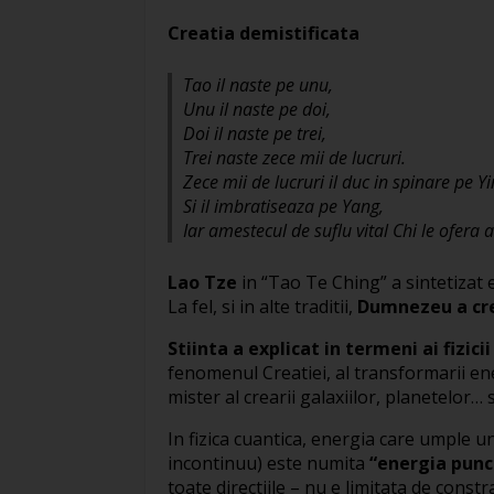
Creatia demistificata
Tao il naste pe unu,
Unu il naste pe doi,
Doi il naste pe trei,
Trei naste zece mii de lucruri.
Zece mii de lucruri il duc in spinare pe Yi
Si il imbratiseaza pe Yang,
Iar amestecul de suflu vital Chi le ofera
Lao Tze
in “Tao Te Ching” a sintetizat e
La fel, si in alte traditii,
Dumnezeu a crea
Stiinta a explicat in termeni ai fizicii
fenomenul Creatiei, al transformarii ene
mister al crearii galaxiilor, planetelor… 
In fizica cuantica, energia care umple u
incontinuu) este numita
“energia punc
toate directiile – nu e limitata de constr