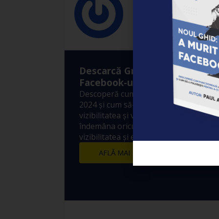
Marius Stan
Descarcă Gratuit Ebook-ul: ”A
Facebook-ul?”
Descoperă cum funcționează Algoritm
2024 și cum să-l folosești pentru a-ți 
vizibilitatea și vânzările! 10 metode sim
îndemâna oricui prin care să crești ex
vizibilitatea și engagement-ul postărilo
AFLĂ MAI MULTE