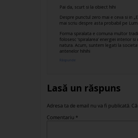
Pai da, scurt si la obiect hihi
Despre punctul zero mai e ceva si in „
mai scriu despre asta probabil pe Lum
Forma spiralata e comuna multor traditii
folosesc ‘spiralarea’ energiei interior
natura. Acum, suntem legati la societat
antenelor hihihi
Răspunde
Lasă un răspuns
Adresa ta de email nu va fi publicată.
Câ
Comentariu
*