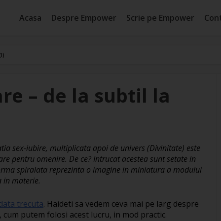
Acasa
Despre Empower
Scrie pe Empower
Con
I)
e – de la subtil la
ia sex-iubire, multiplicata apoi de univers (Divinitate) este
are pentru omenire. De ce? Intrucat acestea sunt setate in
forma spiralata reprezinta o imagine in miniatura a modului
 in materie.
 data trecuta
. Haideti sa vedem ceva mai pe larg despre
, cum putem folosi acest lucru, in mod practic.