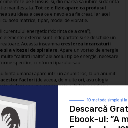
imenteze pe El insusi si, din marea sa iubire si dorinta
atie manifestata.
Tot ce e fizic apare ca produsul
ea sau ideea a ceea ce e nevoie sa fie creat. Iar acel
cu acea matrice, tipar, model de vibratie.
ii curentului energetic (“dorinta de a crea”),
ce elemente externe sunt indepartate si se deschide un
r creatoare. Aceasta inseamna
cresterea incarcaturii
e si a vitezei de spiralare.
Apare un vortex de energie
i multe “calitati inalte” ale acelui tip de energie, necesare
forme specifice, conform tiparului sau.
au fiinta umana) apare intr-un anumit loc, la un anumit
 acestor factori
(de aceea, de multe ori, astrologia
este de fapt energie condensata si in interiorul sau
rge inca si o hraneste. Dar despre acestea – si aplicatii
10 metode simple și la
25/06/2009
Spiritualitate
Descarcă Grat
Ebook-ul: ”A m