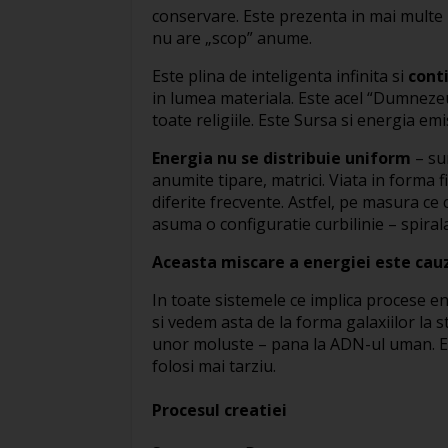
conservare. Este prezenta in mai multe p
nu are „scop” anume.
Este plina de inteligenta infinita si
cont
in lumea materiala. Este acel “Dumneze
toate religiile. Este Sursa si energia 
Energia nu se distribuie uniform
– sun
anumite tipare, matrici. Viata in forma fi
diferite frecvente. Astfel, pe masura ce
asuma o configuratie curbilinie – spiral
Aceasta miscare a energiei este cau
In toate sistemele ce implica procese e
si vedem asta de la forma galaxiilor la s
unor moluste – pana la ADN-ul uman. E
folosi mai tarziu.
Procesul creatiei