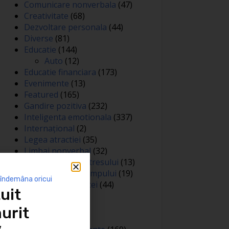
Comunicare nonverbala
(47)
Creativitate
(68)
Dezvoltare personala
(44)
Diverse
(81)
Educatie
(144)
Auto
(12)
Educatie financiara
(173)
Evenimente
(13)
Featured
(165)
Gandire pozitiva
(232)
Inteligenta emotionala
(337)
Internațional
(2)
Legea atractiei
(35)
Limbaj nonverbal
(32)
Managementul stresului
(13)
Managementul timpului
(19)
 îndemâna oricui
Metafore si scantei
(44)
uit
Motivare
(413)
Negociere
(3)
urit
Noutati
(426)