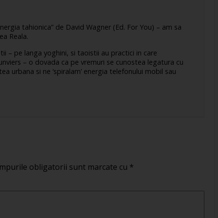
Energia tahionica” de David Wagner (Ed. For You) – am sa
ea Reala.
 – pe langa yoghini, si taoistii au practici in care
 si unviers – o dovada ca pe vremuri se cunostea legatura cu
ea urbana si ne ‘spiralam’ energia telefonului mobil sau
mpurile obligatorii sunt marcate cu
*