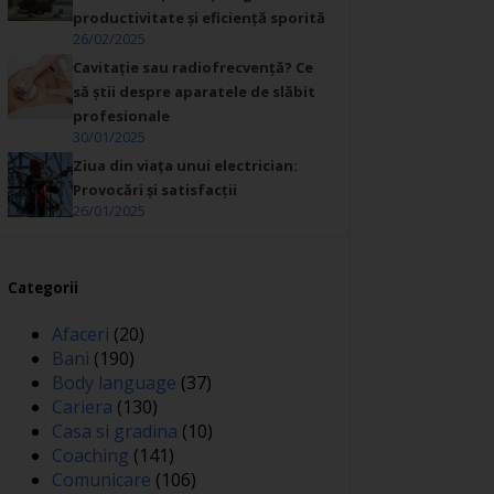
productivitate și eficiență sporită
26/02/2025
Cavitație sau radiofrecvență? Ce
să știi despre aparatele de slăbit
profesionale
30/01/2025
Ziua din viața unui electrician:
Provocări și satisfacții
26/01/2025
Categorii
Afaceri
(20)
Bani
(190)
Body language
(37)
Cariera
(130)
Casa si gradina
(10)
Coaching
(141)
Comunicare
(106)