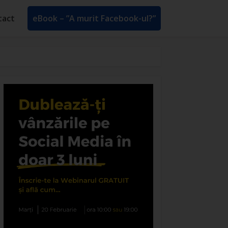
tact
eBook – ”A murit Facebook-ul?”