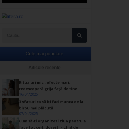
Cele mai populare
Articole recente
Ritualuri mici, efecte mari:
redescoperă grija față de tine
16/04/2025
3 sfaturi ca să îți faci munca de la
birou mai plăcută
07/04/2025
Cum să-ți organizezi ziua pentru a
face tot ce-ți dorești – ghid de