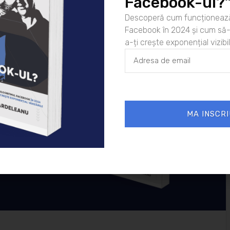
Facebook-ul?
Descoperă cum funcționează
Facebook în 2024 și cum să-l
a-ți crește exponențial vizibil
 murit
ul Facebook în
crește exponențial
MA INSCRI
ple și la
ponențial
r tale.