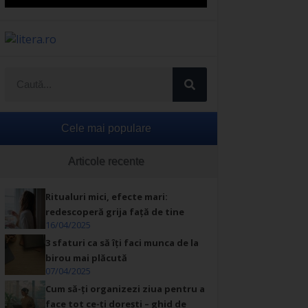
Cele mai populare
Articole recente
Ritualuri mici, efecte mari:
redescoperă grija față de tine
16/04/2025
3 sfaturi ca să îți faci munca de la
birou mai plăcută
07/04/2025
Cum să-ți organizezi ziua pentru a
face tot ce-ți dorești – ghid de