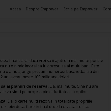
Acasa
Despre Empower
Scrie pe Empower
Con
nistea financiara, daca vrei sa ii ajuti din mai multe puncte
 ca nu e nimic imoral sa iti doresti sa ai multi bani. Este
ntru a nu ajunge precum numerosi baschetbalisti din
 2 ani aveau peste 100 milioane dolari.
, sa ai planuri de rezerva.
Da, mai multe. Cine nu are
e va simti pe propria piele duritatea stropilor.
aza.
Da, o carte nu iti rezolva in totalitate propriile
zi pierduta. Care in final duce la o viata irosita.