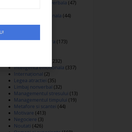
Comunicare nonverbala
(47)
Creativitate
(68)
Dezvoltare personala
(44)
Diverse
(81)
Educatie
(144)
U!
Auto
(12)
Educatie financiara
(173)
Evenimente
(13)
Featured
(165)
Gandire pozitiva
(232)
Inteligenta emotionala
(337)
Internațional
(2)
Legea atractiei
(35)
Limbaj nonverbal
(32)
Managementul stresului
(13)
Managementul timpului
(19)
Metafore si scantei
(44)
Motivare
(413)
Negociere
(3)
Noutati
(426)