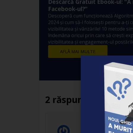
Descarcă Gratuit Ebook-ul: ”A
Facebook-ul?”
Descoperă cum funcționează Algoritm
2024 și cum să-l folosești pentru a-ți 
vizibilitatea și vânzările! 10 metode sim
îndemâna oricui prin care să crești ex
vizibilitatea și engagement-ul postărilo
AFLĂ MAI MULTE
2 răspunsuri