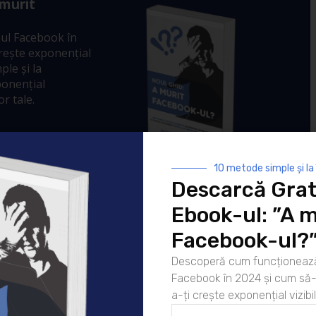
 murit
ul Facebook în
crește exponențial
ple și la
ponențial
r tale.
10 metode simple și la
Descarcă Grat
Ebook-ul: ”A m
Facebook-ul?
Descoperă cum funcționează
Facebook în 2024 și cum să-l
a-ți crește exponențial vizibil
16/11/2009 la 9:18 AM