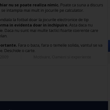
hiar nu se poate realiza nimic.
Poate ca suna a discurs
e se intampla mai mult in jocurile pe calculator.
la la fotbal doar la jocurile electronice de tip
rma in evidenta doar in inchipuire.
Asta daca nu
ie. Daca nu sunt mai multe tactici foarte coerente care
elan.
portante.
Fara o baza, fara o temelie solida, vantul se va
le. Deschide o carte.
/2009
Motivare
,
Oameni si experiente