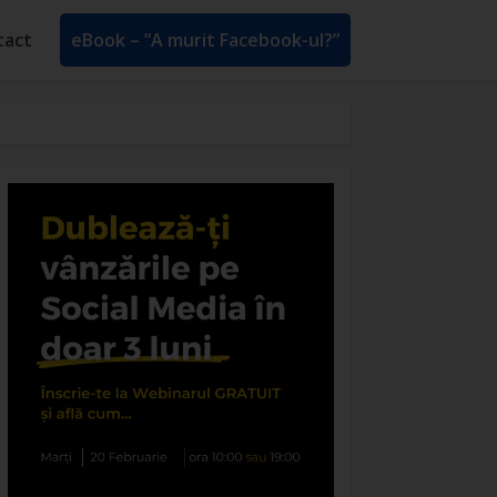
tact
eBook – ”A murit Facebook-ul?”