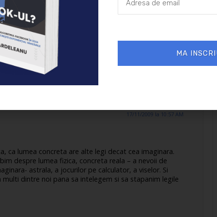
 isi fac loc prin tesatura hainelor… Nu m-am sinchisit sa-
zeci de ori prin fata magazinului. Se pare ca e nevoie sa
sti din letargie. Bine ca e vorba doar de o ploaie acum…
MA INSCRI
17/11/2009 la 10:57 AM
sta, ca lumea concreta are alte legi decat cea imaginara.
im despre lumea fizica, concreta reala – a nevoii de
inara- astrala, a jocurilor pe calculator, a viselor. Si
ulti dintre noi pana sa intelegem si sa stapanim legile