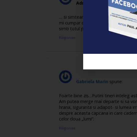
Adrian
spune:
… si simteam stropii reci de ploaie cum
mi cumpar o umbrela desi am trecut de 
simti totul pe pielea ta ca sa te treze
Răspunde
Gabriela Marin
spune:
Foarte bine zis…Putini tineri inteleg a
Am putea merge mai departe si sa vorb
hrana, siguranta si adapot- si lumea imag
despre aceasta capcana in care cadem m
celor doua „lumi”.
Răspunde