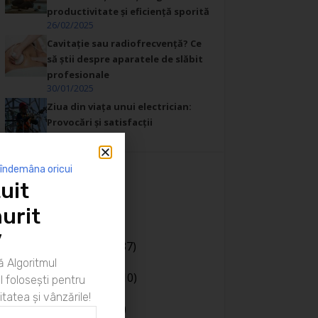
productivitate și eficiență sporită
26/02/2025
Cavitație sau radiofrecvență? Ce
să știi despre aparatele de slăbit
profesionale
30/01/2025
Ziua din viața unui electrician:
Provocări și satisfacții
26/01/2025
 îndemâna oricui
uit
Categorii
urit
Afaceri
(20)
Bani
(190)
”
Body language
(37)
Cariera
(130)
 Algoritmul
Casa si gradina
(10)
 folosești pentru
Coaching
(141)
itatea și vânzările!
Comunicare
(106)