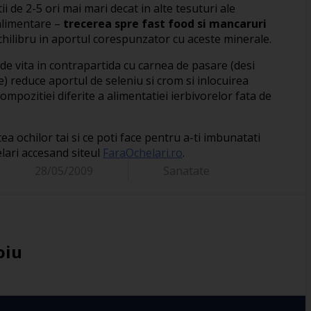
ii de 2-5 ori mai mari decat in alte tesuturi ale
alimentare –
trecerea spre fast food si mancaruri
hilibru in aportul corespunzator cu aceste minerale.
de vita in contrapartida cu carnea de pasare (desi
) reduce aportul de seleniu si crom si inlocuirea
ompozitiei diferite a alimentatiei ierbivorelor fata de
ea ochilor tai si ce poti face pentru a-ti imbunatati
lari accesand siteul
FaraOchelari.ro
.
28/05/2009
Sanatate
oiu