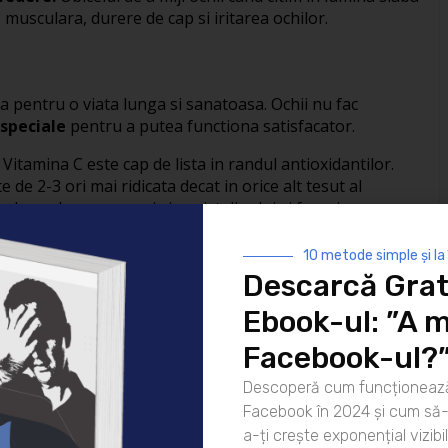
musculara, durere de cap si iritarea ochilor.
a pentru o viata lunga si sanatoasa. Ochii nu fac
 speciale
pentru a putea functiona satisfacator.
Vitamina C este cap de lista in randul antioxidantilor.
e de 2-3 ori mai ridicata decat in orice alt tesut al
 degradarea corneei si a cristalinului si favorizeaza
0 mg/zi duce la reducerea riscului de cataracta cu 70%!
10 metode simple și la
eina este esentiala pentru o vedere sanatoasa.
Descarcă Grat
na, este constituent al pigmentului galben aflat in
n afine, dar si in morcov, caise si alte fructe si legume viu
Ebook-ul: ”A m
Facebook-ul?
a.
Ginko este in primul rand un antioxidant foarte
Descoperă cum funcționează
lui de sange spre retina si, mai ales, reduce deteriorarea
Facebook în 2024 și cum să-l
tatii vizuale.
a-ți crește exponențial vizibil