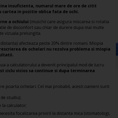
ina insuficienta, numarul mare de ore de citit
cu cartea in pozitie oblica fata de ochi.
rne a ochiului
(muschii care asigura miscarea si rotatia
nzatie de disconfort sau chiar de durere dupa mai multe
ate vizuala prelungita.
a distanta) afecteaza peste 20% dintre romani. Miopia
rescrierea de ochelari nu rezolva problema si miopia
ltatii.
nua a calculatorului a devenit principalul mod de lucru
st ciclu vicios sa continue si dupa terminarea
are poarta ochelari. Cel mai probabil, acesti oameni sunt:
 de studiu);
 la calculator;
ecesita focalizarea privirii la distanta mica (stomatologi,