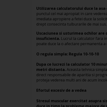
Utilizarea calculatorului duce la asa
punctul cel mai apropiat in care vederea 
imediata apropiere a fetei duce la solic
drept consecinta tulburarile de mai sus.
Uscaciunea si usturimea ochilor are d
insuficienta.
Lucrul la calculator fara i
poate duce la o afectare permanenta a cal
O regula simpla: Regula 10-10-10
Dupa ce lucrezi la calculator 10 minu
metri distanta.
Aceasta tehnica simpla
direct responsabile de aparitia si progr
proteja vederea multi ani de acum incol
Efortul excesiv de a vedea
Stresul muscular exercitat asupra si
duce in timp la probleme majore de 