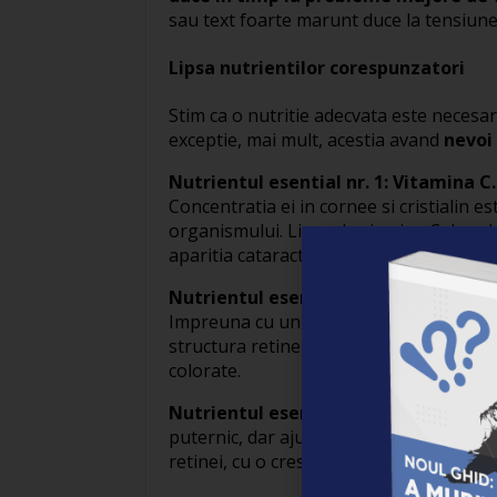
sau text foarte marunt duce la tensiune 
Lipsa nutrientilor corespunzatori
Stim ca o nutritie adecvata este necesar
exceptie, mai mult, acestia avand
nevoi
Nutrientul esential nr. 1: Vitamina C.
Concentratia ei in cornee si cristialin est
organismului. Lipsa de viamina C duce la
aparitia cataractei. Suplimentarea cu 60
Nutrientul esential nr. 2: Luteina.
Lut
Impreuna cu un alt carotenoid, zeaxanti
structura retinei. Se gaseste in special i
colorate.
Nutrientul esential nr. 3: Ginko bilob
puternic, dar ajuta si la cresterea fluxu
retinei, cu o crestere semnificativa a acui