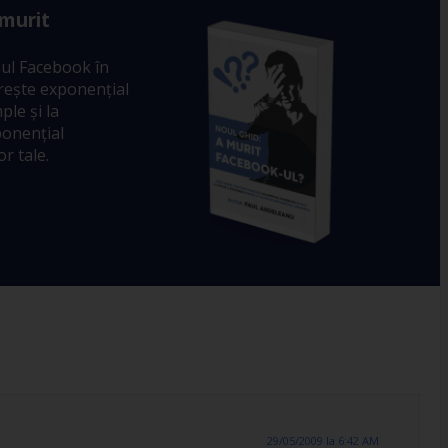
 murit
ul Facebook în
crește exponențial
ple și la
ponențial
r tale.
29/05/2009 la 6:42 AM