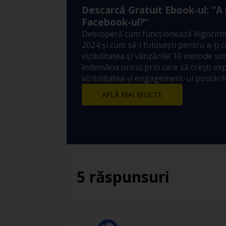
Descarcă Gratuit Ebook-ul: ”A
Facebook-ul?”
Descoperă cum funcționează Algoritm
2024 și cum să-l folosești pentru a-ți 
vizibilitatea și vânzările! 10 metode sim
îndemâna oricui prin care să crești ex
vizibilitatea și engagement-ul postărilo
AFLĂ MAI MULTE
5 răspunsuri