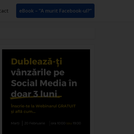
tact
eBook – ”A murit Facebook-ul?”