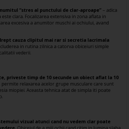
-numitul “stres al punctului de clar-aproape”
– adica
este clara. Focalizarea extensiva in zona aflata in
itarea excesiva a anumitor muschi ai ochiului, avand
rept cauza clipitul mai rar si secretia lacrimala
ncluderea in rutina zilnica a catorva obiceiuri simple
itatii vederii.
te, priveste timp de 10 secunde un obiect aflat la 10
 permite relaxarea acelor grupe musculare care sunt
esia miopiei. Aceasta tehnica atat de simpla iti poate
o.
stemului vizual atunci cand nu vedem clar poate
vedere.
Obiceiul de a miji ochii cand citim in lumina slaba