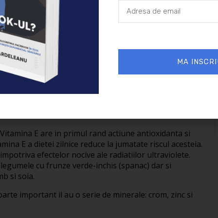
Vitamina A este absolut esentiala pentru buna
ele din sursele nutritionale de vitamina A chiar se
ezinta carotenoizii, care sunt obtinuti din fructele si
ica iti zicea sa mananci morcovi pentru ca fac bine la
MA INSCRI
 vederii la intuneric, ceea ce duce la recomandarea
amina la cei care noaptea nu vad bine.
chimbarea luminozitatii, previne aparitia cataractei, si
gradarea portiunii centrale a retinei, responsabila de
Vitamina E are in primul rand actiune antioxidanta si
ina E a dietei zilnice reduce la jumatate riscul acesteia.
mpotriva efectelor nocive ale radiatiilor ultraviolete.
n legumele cu frunze verde-inchis (spanac) dar si
b si soia.
arte important il au o serie de minerale: crom, zinc si