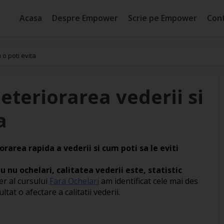
Acasa
Despre Empower
Scrie pe Empower
Con
 o poti evita
eteriorarea vederii si
a
area rapida a vederii si cum poti sa le eviti
 nu ochelari, calitatea vederii este, statistic
er al cursului
Fara Ochelari
am identificat cele mai des
at o afectare a calitatii vederii.
e