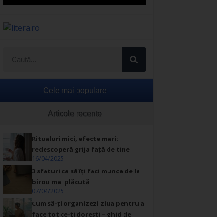
Cele mai populare
Articole recente
Ritualuri mici, efecte mari:
redescoperă grija față de tine
16/04/2025
3 sfaturi ca să îți faci munca de la
birou mai plăcută
07/04/2025
Cum să-ți organizezi ziua pentru a
face tot ce-ți dorești – ghid de