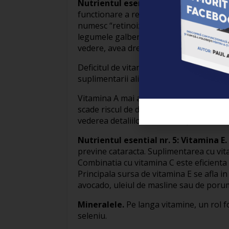
Nutrientul esential nr. 4: Vitamina A.
functionare a retinei, intr-atat incat un
numesc “retinoizi”. Cealalta sursa o repr
legumele galbene si portocalii. Cand bun
vedere, avea dreptate!
Deficitul de vitamina A duce la scaderea
suplimentarii alimentare cu aceasta vit
Vitamina A mai ajuta si la adaptarea la s
scade riscul de degenerare maculara (de
vederea detaliilor si culorilor).
Nutrientul esential nr. 5: Vitamina E.
previne cataracta. Suplimentarea cu vitam
Combinatia cu vitamina C este eficienta i
Principala sursa de vitamina E se afla i
avocado, uleiul de masline sau de porum
Mineralele.
Pe langa vitamine, un rol fo
seleniu.