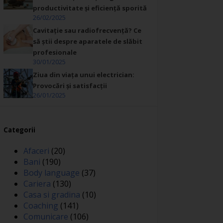
productivitate și eficiență sporită
26/02/2025
Cavitație sau radiofrecvență? Ce
să știi despre aparatele de slăbit
profesionale
30/01/2025
Ziua din viața unui electrician:
Provocări și satisfacții
26/01/2025
Categorii
Afaceri
(20)
Bani
(190)
Body language
(37)
Cariera
(130)
Casa si gradina
(10)
Coaching
(141)
Comunicare
(106)