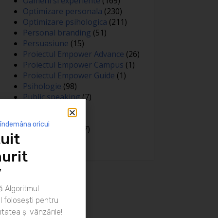
Oameni si experiente
(169)
Optimizare personala
(230)
Optimizare psihologica
(211)
Personal branding
(51)
Persuasiune
(15)
Proiectul Empower Advance
(26)
Proiectul Empower Campus
(1)
Proiectul Empower Guide
(1)
Psihologie
(98)
Public speaking
(7)
Relatii
(148)
Sanatate
(81)
 îndemâna oricui
Spiritualitate
(127)
uit
Training
(15)
urit
”
 Algoritmul
 folosești pentru
itatea și vânzările!