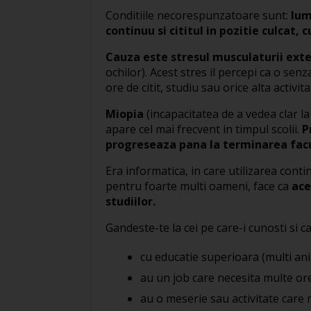
Conditiile necorespunzatoare sunt:
lum
continuu si cititul in pozitie culcat, 
Cauza este stresul musculaturii exte
ochilor). Acest stres il percepi ca o se
ore de citit, studiu sau orice alta activit
Miopia
(incapacitatea de a vedea clar l
apare cel mai frecvent in timpul scolii.
P
progreseaza pana la terminarea facu
Era informatica, in care utilizarea conti
pentru foarte multi oameni, face ca
ace
studiilor.
Gandeste-te la cei pe care-i cunosti si c
cu educatie superioara (multi ani
au un job care necesita multe ore
au o meserie sau activitate care n