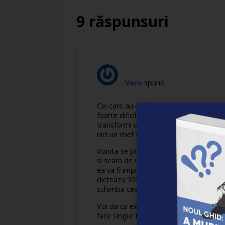
9 răspunsuri
Vero
spune:
Cei care au o vointa slaba si-o pot inta
foarte dificil sa schimbi ceva, mai ale
transformi un defect intr-o calitate – e
nici un chef sa faca eforturi, prin urma
Vointa se poate intari prin autosugesti
si seara de vreo 30 de ori/sedinta timp
ea va fi imprimata indeosebi in creieru
dicteaza 90% din purtarea noastra, iar
schimba ceva la nivel de constient. Nu
Voi da ca exemplu aici o formula ce apa
face singur formula, mai scurta, mai l