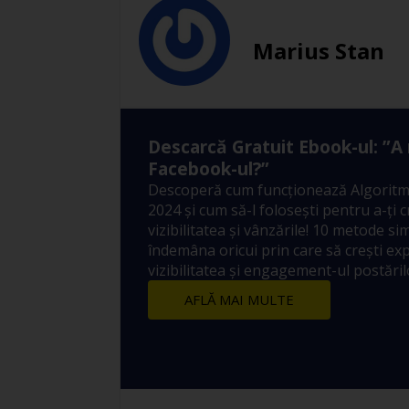
Marius Stan
Descarcă Gratuit Ebook-ul: ”A
Facebook-ul?”
Descoperă cum funcționează Algoritm
2024 și cum să-l folosești pentru a-ți 
vizibilitatea și vânzările! 10 metode sim
îndemâna oricui prin care să crești ex
vizibilitatea și engagement-ul postărilo
AFLĂ MAI MULTE