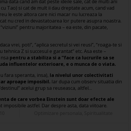
ma data cand am dat peste ideile sale, cat de multi ani
 cu Tao) si cat de mult ii dau dreptate acum, cand vad
greu le este altora care nici macar nu lucreaza la
rucat nu cred in devastatoarea lor putere asupra noastra.
 “viziuni” pentru majoritatea – ea este, din pacate,
daca vrei, poti”, “aplica secretul si vei reusi”, “roaga-te si
sau tehnica Z si succesul e garantat” etc. Asa este –
 Insa
pentru a stabiliza si a “face ca lucrurile sa se
uda influentelor exterioare, e o munca de o viata.
(nu fara speranta, insa),
la nivelul unor colectivitati
iar aproape imposibil.
Iar dupa cum observ situatia din
destinul” acelui grup sa reuseasca, altfel…
renta de care vorbea Einstein sunt doar efecte ale
 imposibile astfel. Dar despre asta, data viitoare.
10
Optimizare personala
,
Spiritualitate