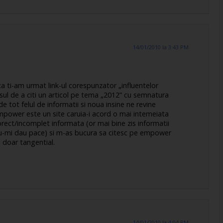
14/01/2010 la 3:43 PM
ca ti-am urmat link-ul corespunzator „influentelor
sul de a citi un articol pe tema „2012” cu semnatura
e tot felul de informatii si noua insine ne revine
mpower este un site caruia-i acord o mai intemeiata
rect/incomplet informata (or mai bine zis informatii
nu-mi dau pace) si m-as bucura sa citesc pe empower
si doar tangential.
14/01/2010 la 4:04 PM