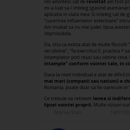
Imi amintesc cat de
revoltat
am fost pri
mi-a luat sa-l inteleg (gasind asemanari
aplicatia in viata mea. Si inteleg cat de 
“cucerirea influentelor exterioare” int
Am invatat sa nu mai judec lipsa acestei
improbabila.
Da, stiu ca exista atat de multe filozofii “
vei obtine”, “fa exercitiul X, practica Y 
intamplator poti reusi sau obtine ceva.
intample” conform vointei tale, in ci
Daca la nivel individual e atat de dificil 
mai mari (companii sau natiuni) e ch
Romania, poate doar sa fie oarecum in “
Ce trebuie sa retinem:
lenea si indife
lipsei vointei proprii.
Multe viziuni sunt
Marius Stan
14/01/20