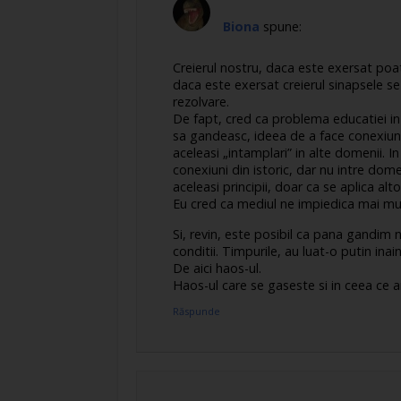
Biona
spune:
Creierul nostru, daca este exersat poa
daca este exersat creierul sinapsele se
rezolvare.
De fapt, cred ca problema educatiei in 
sa gandeasc, ideea de a face conexiuni,
aceleasi „intamplari” in alte domenii.
conexiuni din istoric, dar nu intre dome
aceleasi principii, doar ca se aplica alt
Eu cred ca mediul ne impiedica mai mul
Si, revin, este posibil ca pana gandim 
conditii. Timpurile, au luat-o putin in
De aici haos-ul.
Haos-ul care se gaseste si in ceea ce a
Răspunde