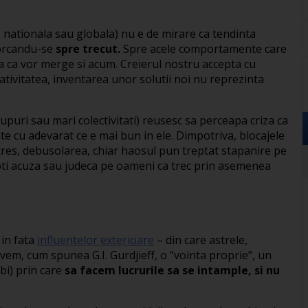
a, nationala sau globala) nu e de mirare ca tendinta
ntorcandu-se
spre trecut.
Spre acele comportamente care
ta ca vor merge si acum. Creierul nostru accepta cu
eativitatea, inventarea unor solutii noi nu reprezinta
rupuri sau mari colectivitati) reusesc sa perceapa criza ca
te cu adevarat ce e mai bun in ele. Dimpotriva, blocajele
tres, debusolarea, chiar haosul pun treptat stapanire pe
oti acuza sau judeca pe oameni ca trec prin asemenea
 in fata
influentelor exterioare
– din care astrele,
vem, cum spunea G.I. Gurdjieff, o “vointa proprie”, un
bi) prin care
sa facem lucrurile sa se intample, si nu