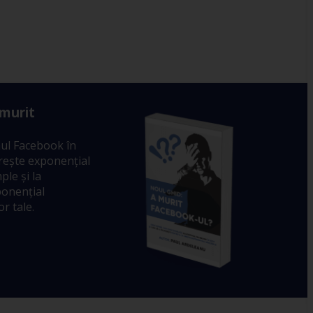
 murit
ul Facebook în
crește exponențial
ple și la
ponențial
r tale.