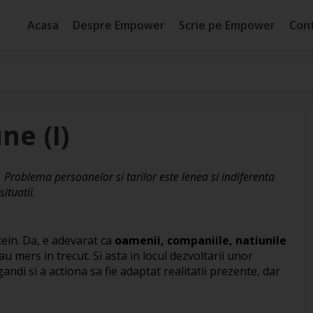
Acasa
Despre Empower
Scrie pe Empower
Con
ne (I)
 Problema persoanelor si tarilor este lenea si indiferenta
situatii.
tein. Da, e adevarat ca
oamenii, companiile, natiunile
au mers in trecut. Si asta in locul dezvoltarii unor
ndi si a actiona sa fie adaptat realitatii prezente, dar