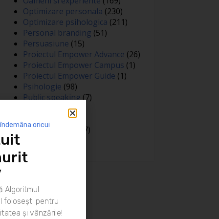
Oameni si experiente
(169)
Optimizare personala
(230)
Optimizare psihologica
(211)
Personal branding
(51)
Persuasiune
(15)
Proiectul Empower Advance
(26)
Proiectul Empower Campus
(1)
Proiectul Empower Guide
(1)
Psihologie
(98)
Public speaking
(7)
Relatii
(148)
Sanatate
(81)
 îndemâna oricui
Spiritualitate
(127)
uit
Training
(15)
urit
”
 Algoritmul
 folosești pentru
itatea și vânzările!