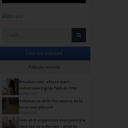
Cele mai populare
Articole recente
Ritualuri mici, efecte mari:
redescoperă grija față de tine
16/04/2025
3 sfaturi ca să îți faci munca de la
birou mai plăcută
07/04/2025
Cum să-ți organizezi ziua pentru a
face tot ce-ți dorești – ghid de