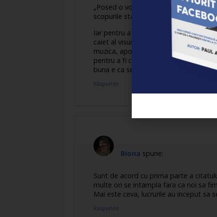
„Posed o vointa puternica, exersata si 
scopurile stabilite, inving toate tentat
Iar pentru a face ca lucrurile sa se int
caiet al visurilor in care sa-ti scrii obie
muzica, apoi un jurnal al visurilor in care
pentru a fi cu un pas mai aproape de cee
buna e ca se poate obtine daca nu o a
Răspunde
Biona
spune:
Sunt de acord cu prima parte a citatul
multe ori se intampla fara ca noi sa fi
Mai este ceva, lucrurile au inceput sa 
Răspunde