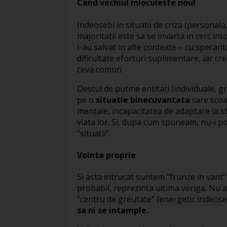
Cand vechiul inlocuieste noul
Indeosebi in situatii de criza (personal
majoritatii este sa se invarta in cerc i
i-au salvat in alte contexte – cu speran
dificultate eforturi suplimentare, iar cr
ceva comun.
Destul de putine entitati (individuale, g
pe o
situatie binecuvantata
care scoa
mentale, incapacitatea de adaptare la s
viata lor. Si, dupa cum spuneam, nu-i p
“situatii”.
Vointa proprie
Si asta intrucat suntem “frunze in vant”
probabil, reprezinta ultima veriga. Nu a
“centru de greutate” (energetic indeose
sa ni se intample.