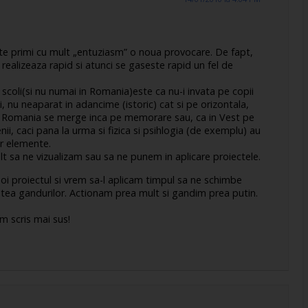
te primi cu mult „entuziasm” o noua provocare. De fapt,
 realizeaza rapid si atunci se gaseste rapid un fel de
scoli(si nu numai in Romania)este ca nu-i invata pe copii
 nu neaparat in adancime (istoric) cat si pe orizontala,
 In Romania se merge inca pe memorare sau, ca in Vest pe
nii, caci pana la urma si fizica si psihlogia (de exemplu) au
or elemente.
t sa ne vizualizam sau sa ne punem in aplicare proiectele.
noi proiectul si vrem sa-l aplicam timpul sa ne schimbe
aintea gandurilor. Actionam prea mult si gandim prea putin.
m scris mai sus!