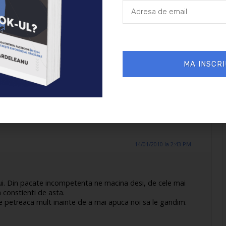
calita in evenimentele vietii. Imi urmaresc cu tenacitate
iile si obstacolele din cale si obtin intotdeauna succese.”
ample asa cum iti doresti tu, ai neaparata nevoie de un
ctivele si in care sa lipesti poze colorate, apoi vizualizare pe
 scrii zilnic ce actiuni ai intreprins in ziua respectiva
a ce-ti doresti. Dar e nevoie si de disciplina, iar vestea
MA INSCRI
vem :)
14/01/2010 la 2:43 PM
ui. Din pacate incompetenta ne macina desi, de cele mai
m constienti de asta.
se petreaca mult inainte de a mai apuca noi sa le gandim.