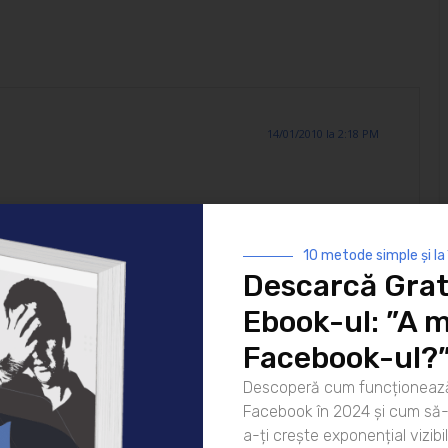
14/01/2010 la 2:18 PM
ri nu printr-o munca de viata, fiindca la nivel constient e
s ca pentru a schimba ceva in tine – spre exemplu sa
 nevoie de efort, iar cei care nu stau bine cu vointa n-au
10 metode simple și la
re nu se vor schimba efectiv niciodata.
Descarcă Grat
e, printr-o formula simpla si la obiect repetata dimineata
Ebook-ul: ”A m
 de cateva luni. Subconstientul va inregistra comanda si
l emotional, ceea ce asigura reusita. Subconstientul
Facebook-ul?
 noi, inconstienti ce suntem, avem senzatia ca putem
, nu putem. Va trebui sa intervenim in profunzime.
Descoperă cum funcționează
rtine d-lui Pavel Corut, dar bineinteles fiecare isi poate
Facebook în 2024 și cum să-l
unga, dupa cum doreste:
a-ți crește exponențial vizibil