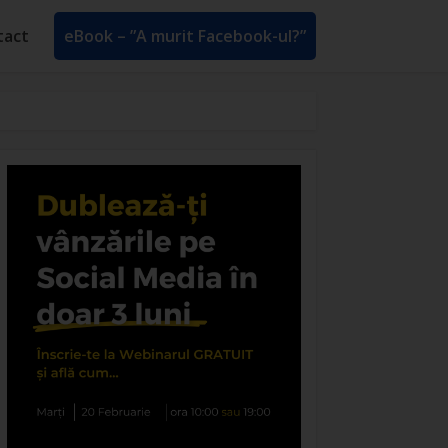
tact
eBook – ”A murit Facebook-ul?”