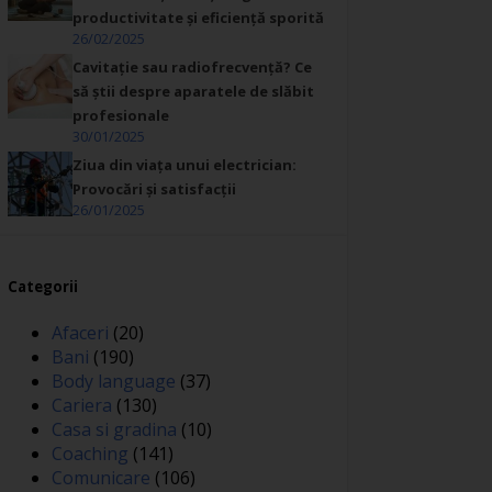
productivitate și eficiență sporită
26/02/2025
Cavitație sau radiofrecvență? Ce
să știi despre aparatele de slăbit
profesionale
30/01/2025
Ziua din viața unui electrician:
Provocări și satisfacții
26/01/2025
Categorii
Afaceri
(20)
Bani
(190)
Body language
(37)
Cariera
(130)
Casa si gradina
(10)
Coaching
(141)
Comunicare
(106)