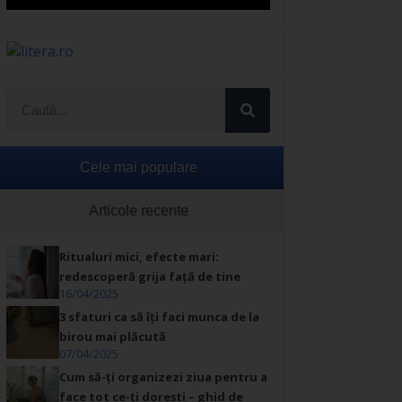
Cele mai populare
Articole recente
Ritualuri mici, efecte mari:
redescoperă grija față de tine
16/04/2025
3 sfaturi ca să îți faci munca de la
birou mai plăcută
07/04/2025
Cum să-ți organizezi ziua pentru a
face tot ce-ți dorești – ghid de