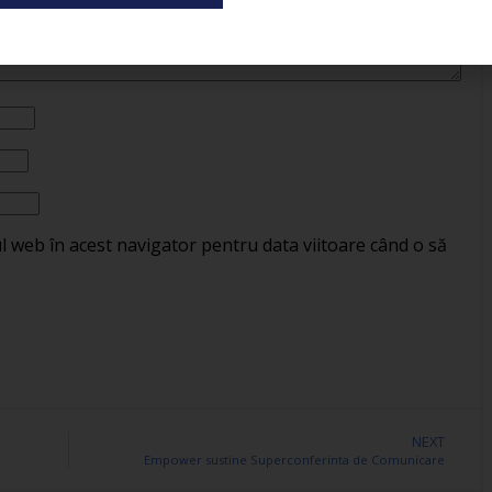
ul web în acest navigator pentru data viitoare când o să
NEXT
Empower sustine Superconferinta de Comunicare