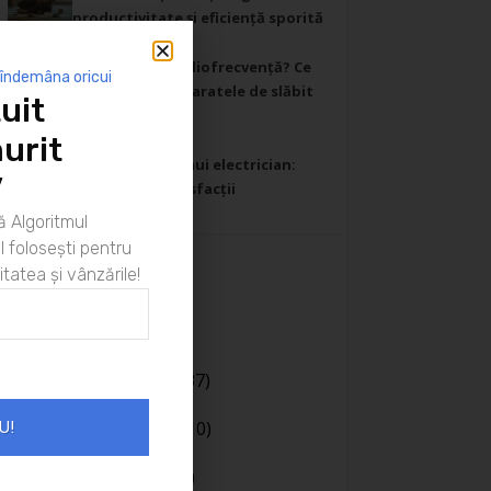
productivitate și eficiență sporită
26/02/2025
Cavitație sau radiofrecvență? Ce
 îndemâna oricui
să știi despre aparatele de slăbit
uit
profesionale
30/01/2025
urit
Ziua din viața unui electrician:
”
Provocări și satisfacții
26/01/2025
 Algoritmul
 folosești pentru
itatea și vânzările!
Categorii
Afaceri
(20)
Bani
(190)
Body language
(37)
Cariera
(130)
Casa si gradina
(10)
U!
Coaching
(141)
Comunicare
(106)