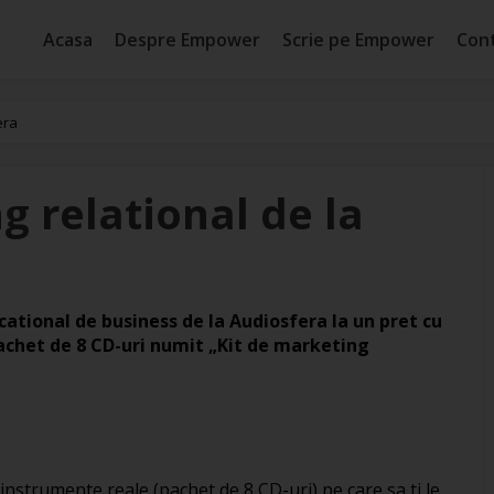
Acasa
Despre Empower
Scrie pe Empower
Con
era
g relational de la
ational de business de la Audiosfera la un pret cu
achet de 8 CD-uri numit „Kit de marketing
instrumente reale (pachet de 8 CD-uri) pe care sa ti le