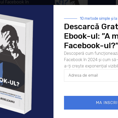
ul Facebook în
crește exponențial
ple și la
10 metode simple și la
ponențial
Descarcă Grat
r tale.
Ebook-ul: ”A m
Facebook-ul?
Descoperă cum funcționează
Facebook în 2024 și cum să-l
a-ți crește exponențial vizibil
mpurile obligatorii sunt marcate cu
*
MA INSCRI