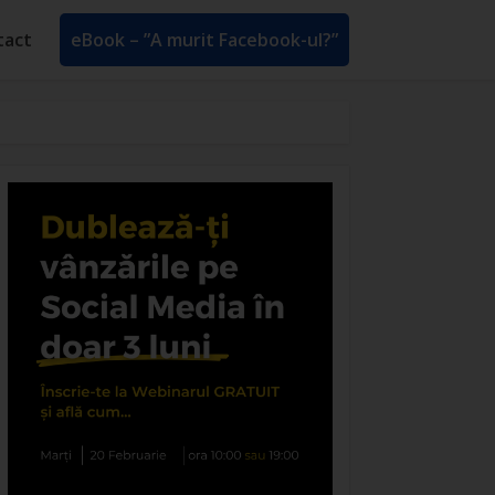
tact
eBook – ”A murit Facebook-ul?”