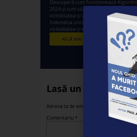
Descoperă cum funcționează Algoritm
2024 și cum să-l folosești pentru a-ți 
vizibilitatea și vânzările! 10 metode sim
îndemâna oricui prin care să crești ex
vizibilitatea și engagement-ul postărilo
AFLĂ MAI MULTE
Lasă un răspuns
Adresa ta de email nu va fi publicată.
Câ
Comentariu
*