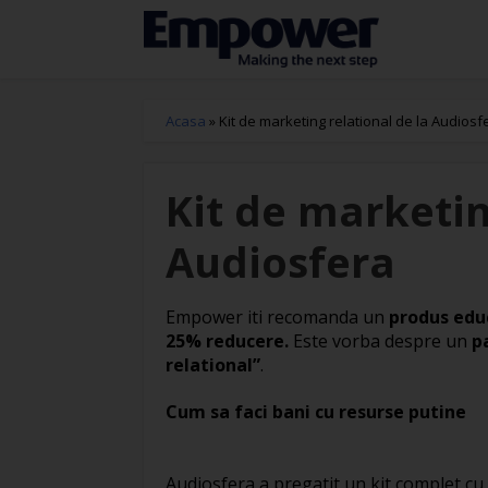
Acasa
»
Kit de marketing relational de la Audiosf
Kit de marketin
Audiosfera
Empower iti recomanda un
produs educ
25% reducere.
Este vorba despre un
p
relational”
.
Cum sa faci bani cu resurse putine
Audiosfera a pregatit un kit complet cu 