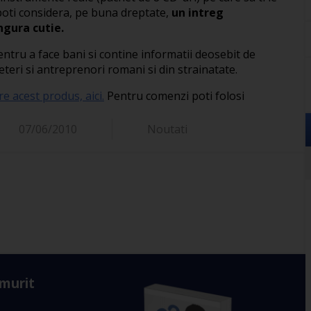
Il poti considera, pe buna dreptate,
un intreg
gura cutie.
ntru a face bani si contine informatii deosebit de
teri si antreprenori romani si din strainatate.
re acest produs, aici.
Pentru comenzi poti folosi
07/06/2010
Noutati
 murit