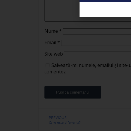
Nume
*
Email
*
Site web
Salvează-mi numele, emailul și site-
comentez.
PREVIOUS
Care este diferenta?