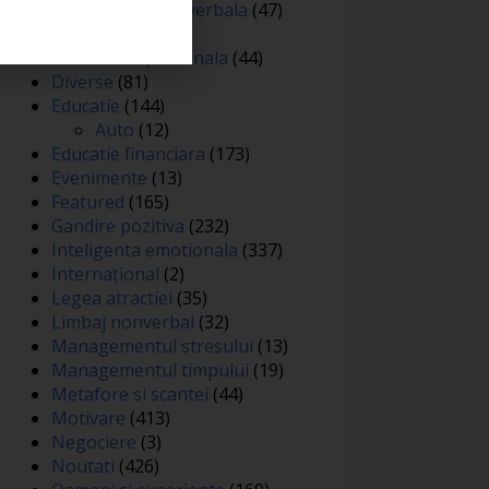
Comunicare nonverbala
(47)
Creativitate
(68)
Dezvoltare personala
(44)
Diverse
(81)
Educatie
(144)
Auto
(12)
Educatie financiara
(173)
Evenimente
(13)
Featured
(165)
Gandire pozitiva
(232)
Inteligenta emotionala
(337)
Internațional
(2)
Legea atractiei
(35)
Limbaj nonverbal
(32)
Managementul stresului
(13)
Managementul timpului
(19)
Metafore si scantei
(44)
Motivare
(413)
Negociere
(3)
Noutati
(426)