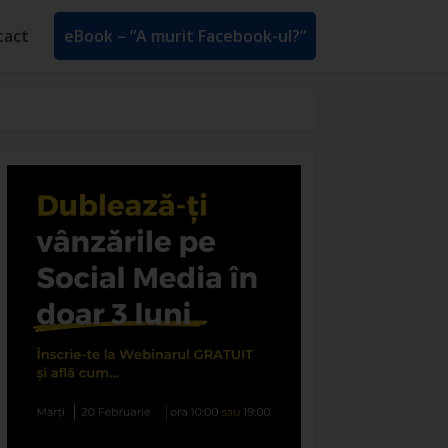
tact
eBook – ”A murit Facebook-ul?”