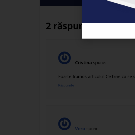
2 răspunsuri
Cristina
spune:
Foarte frumos articolul! Ce bine ca se sc
Răspunde
Vero
spune: