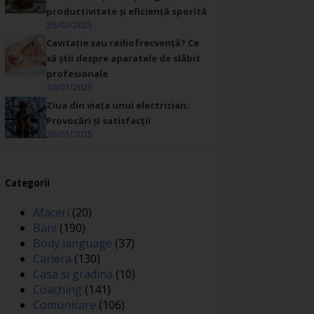
productivitate și eficiență sporită
26/02/2025
Cavitație sau radiofrecvență? Ce
să știi despre aparatele de slăbit
profesionale
30/01/2025
Ziua din viața unui electrician:
Provocări și satisfacții
26/01/2025
Categorii
Afaceri
(20)
Bani
(190)
Body language
(37)
Cariera
(130)
Casa si gradina
(10)
Coaching
(141)
Comunicare
(106)