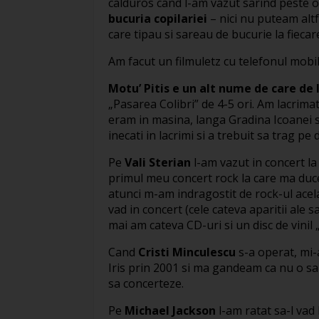
calduros cand l-am vazut sarind peste 
bucuria copilariei
– nici nu puteam altf
care tipau si sareau de bucurie la fiecar
Am facut un filmuletz cu telefonul mobil
Motu’ Pitis e un alt nume de care de
„Pasarea Colibri” de 4-5 ori. Am lacrimat
eram in masina, langa Gradina Icoanei si 
inecati in lacrimi si a trebuit sa trag p
Pe
Vali Sterian
l-am vazut in concert la
primul meu concert rock la care ma du
atunci m-am indragostit de rock-ul acel
vad in concert (cele cateva aparitii ale s
mai am cateva CD-uri si un disc de vinil
Cand
Cristi Minculescu
s-a operat, mi-
Iris prin 2001 si ma gandeam ca nu o sa
sa concerteze.
Pe
Michael Jackson
l-am ratat sa-l vad 