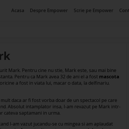
Acasa
Despre Empower
Scrie pe Empower
Con
rk
murit Mark. Pentru cine nu stie, Mark este, sau mai bine
onstanta. Pentru ca Mark avea 32 de ani el a fost
mascota
ricine a fost in viata lui, macar o data, la delfinariu.
 mult daca ar fi fost vorba doar de un spectacol pe care
 fiind. Absolut intamplator insa, l-am revazut pe Mark intr-
oar cateva saptamani in urma.
cand l-am vazut jucandu-se cu mingea si am aplaudat