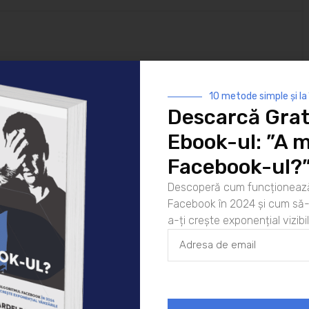
oiu
10 metode simple și la
Descarcă Grat
Ebook-ul: ”A m
 murit
Facebook-ul?
ul Facebook în
crește exponențial
Descoperă cum funcționează
ple și la
Facebook în 2024 și cum să-l
ponențial
a-ți crește exponențial vizibil
r tale.