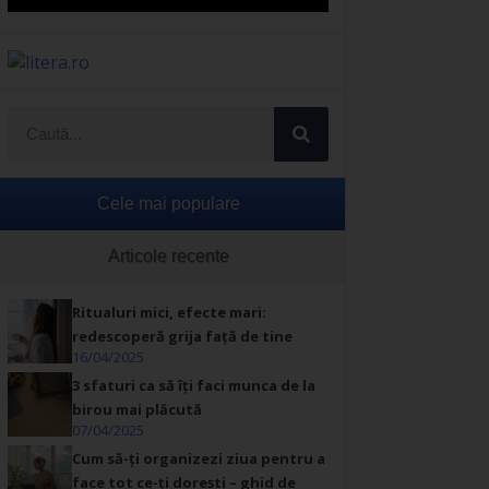
Cele mai populare
Articole recente
Ritualuri mici, efecte mari:
redescoperă grija față de tine
16/04/2025
3 sfaturi ca să îți faci munca de la
birou mai plăcută
07/04/2025
Cum să-ți organizezi ziua pentru a
face tot ce-ți dorești – ghid de