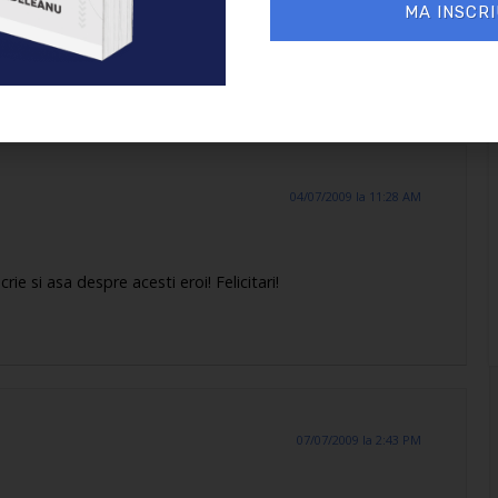
MA INSCRI
04/07/2009 la 11:28 AM
rie si asa despre acesti eroi! Felicitari!
07/07/2009 la 2:43 PM