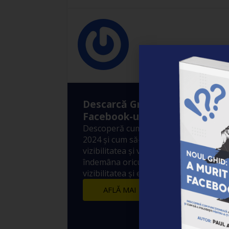
Cristian Carst
Descarcă Gratuit Ebook-ul: ”A
Facebook-ul?”
Descoperă cum funcționează Algoritm
2024 și cum să-l folosești pentru a-ți 
vizibilitatea și vânzările! 10 metode sim
îndemâna oricui prin care să crești ex
vizibilitatea și engagement-ul postărilo
AFLĂ MAI MULTE