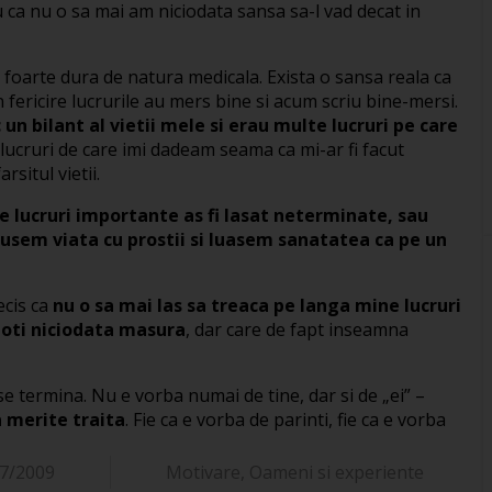
u ca nu o sa mai am niciodata sansa sa-l vad decat in
 foarte dura de natura medicala. Exista o sansa reala ca
fericire lucrurile au mers bine si acum scriu bine-mersi.
 un bilant al vietii mele si erau multe lucruri pe care
 lucruri de care imi dadeam seama ca mi-ar fi facut
rsitul vietii.
e lucruri importante as fi lasat neterminate, sau
usem viata cu prostii si luasem sanatatea ca pe un
ecis ca
nu o sa mai las sa treaca pe langa mine lucruri
poti niciodata masura
, dar care de fapt inseamna
se termina. Nu e vorba numai de tine, dar si de „ei” –
sa merite traita
. Fie ca e vorba de parinti, fie ca e vorba
7/2009
Motivare
,
Oameni si experiente