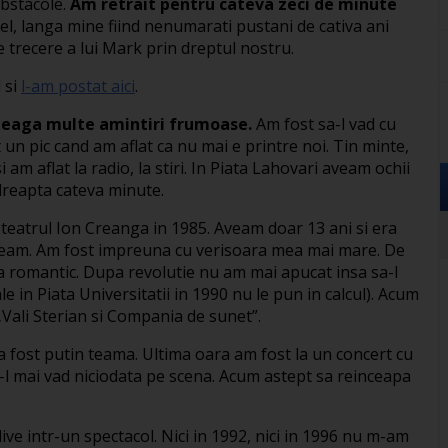
obstacole.
Am retrait pentru cateva zeci de minute
el, langa mine fiind nenumarati pustani de cativa ani
e trecere a lui Mark prin dreptul nostru.
 si
l-am postat aici
.
 leaga multe amintiri frumoase.
Am fost sa-l vad cu
 un pic cand am aflat ca nu mai e printre noi. Tin minte,
am aflat la radio, la stiri. In Piata Lahovari aveam ochii
e dreapta cateva minute.
 teatrul Ion Creanga in 1985. Aveam doar 13 ani si era
ceam. Am fost impreuna cu verisoara mea mai mare. De
a romantic. Dupa revolutie nu am mai apucat insa sa-l
ale in Piata Universitatii in 1990 nu le pun in calcul). Acum
 „Vali Sterian si Compania de sunet”.
a fost putin teama. Ultima oara am fost la un concert cu
-l mai vad niciodata pe scena. Acum astept sa reinceapa
live intr-un spectacol. Nici in 1992, nici in 1996 nu m-am