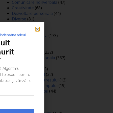
Comunicare nonverbala
(47)
Creativitate
(68)
Dezvoltare personala
(44)
Diverse
(81)
Educatie
(144)
Auto
(12)
Educatie financiara
(173)
 îndemâna oricui
uit
Evenimente
(13)
Featured
(165)
urit
Gandire pozitiva
(232)
Inteligenta emotionala
(337)
”
Internațional
(2)
 Algoritmul
Legea atractiei
(35)
Limbaj nonverbal
(32)
 folosești pentru
Managementul stresului
(13)
itatea și vânzările!
Managementul timpului
(19)
Metafore si scantei
(44)
Motivare
(413)
Negociere
(3)
Noutati
(426)