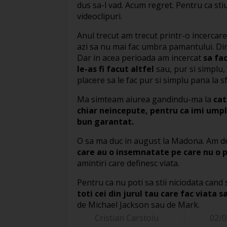
dus sa-l vad. Acum regret. Pentru ca sti
videoclipuri.
Anul trecut am trecut printr-o incercare
azi sa nu mai fac umbra pamantului. Din 
Dar in acea perioada am incercat
sa fac
le-as fi facut altfel
sau, pur si simplu,
placere sa le fac pur si simplu pana la sfa
Ma simteam aiurea gandindu-ma la
cat
chiar neincepute, pentru ca imi umpl
bun garantat.
O sa ma duc in august la Madona. Am d
care au o insemnatate pe care nu o 
amintiri care definesc viata.
Pentru ca nu poti sa stii niciodata cand 
toti cei din jurul tau care fac viata 
de Michael Jackson sau de Mark.
Cristian Carstoiu
02/0