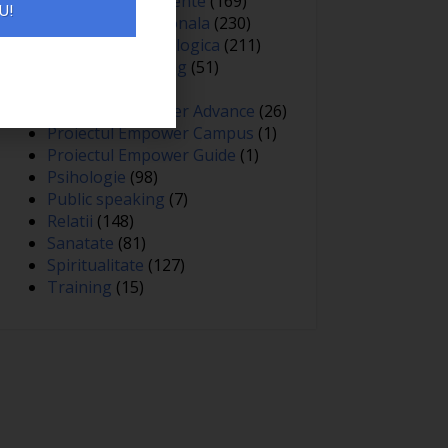
Oameni si experiente
(169)
U!
Optimizare personala
(230)
Optimizare psihologica
(211)
Personal branding
(51)
Persuasiune
(15)
Proiectul Empower Advance
(26)
Proiectul Empower Campus
(1)
Proiectul Empower Guide
(1)
Psihologie
(98)
Public speaking
(7)
Relatii
(148)
Sanatate
(81)
Spiritualitate
(127)
Training
(15)