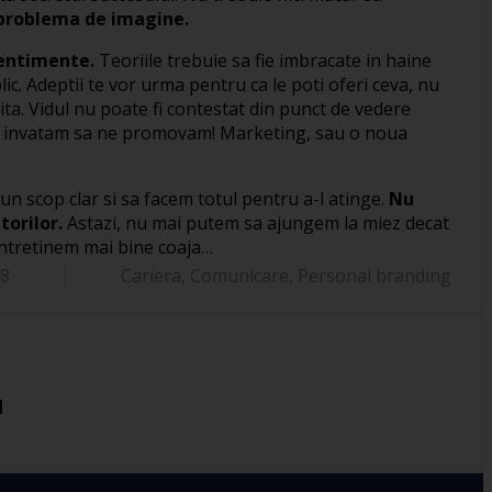
 problema de imagine.
sentimente.
Teoriile trebuie sa fie imbracate in haine
c. Adeptii te vor urma pentru ca le poti oferi ceva, nu
ita. Vidul nu poate fi contestat din punct de vedere
 Sa invatam sa ne promovam! Marketing, sau o noua
 un scop clar si sa facem totul pentru a-l atinge.
Nu
torilor.
Astazi, nu mai putem sa ajungem la miez decat
 intretinem mai bine coaja…
08
Cariera
,
Comunicare
,
Personal branding
u