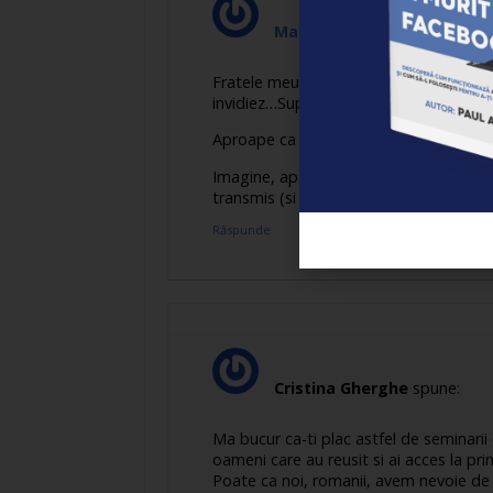
Marius Stan
spune:
Fratele meu, cum naiba de scrii articol
invidiez…Super felicitari !
Aproape ca nu mai am ce sa mai zic…o
Imagine, aparente, adaptare, emotii…ast
transmis (si perceput) esenta interioa
Răspunde
Cristina Gherghe
spune:
Ma bucur ca-ti plac astfel de seminari
oameni care au reusit si ai acces la pri
Poate ca noi, romanii, avem nevoie de a