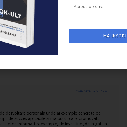
e asa de bune ? Si cel dinainte a fost tare…Serios, te
 mostra de lume reala. Crud dar adevarat.
MA INSCRI
a e ceea ce aratam lumii – si ce vad altii la noi. Greu de
ra. Dar…mergem inainte !
13/09/2008 la 5:57 PM
i de dezvoltare personala unde ai exemple concrete de
ncipii de succes aplicabile si ma bucur ca le promovati.
stfel de informatii si exemple, de investitie „de la gat ,in