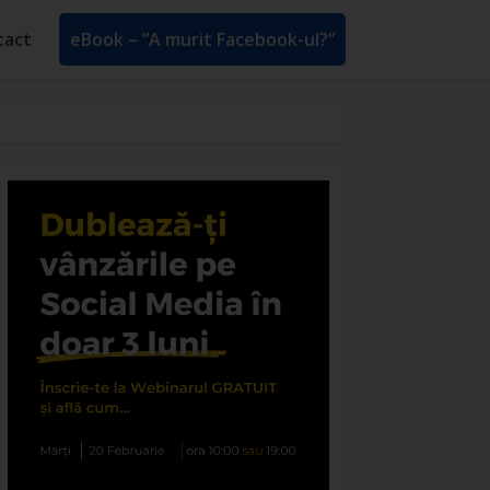
tact
eBook – ”A murit Facebook-ul?”