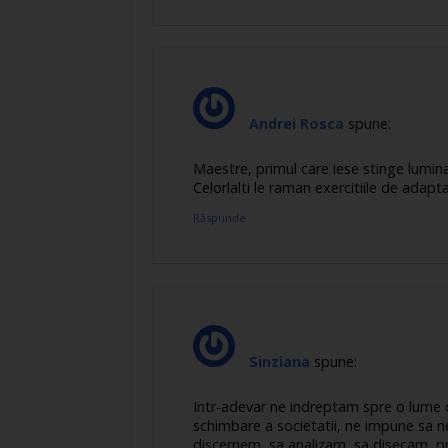
Andrei Rosca
spune:
Maestre, primul care iese stinge lumina.
Celorlalti le raman exercitiile de adapt
Răspunde
Sinziana
spune:
Intr-adevar ne indreptam spre o lume di
schimbare a societatii, ne impune sa 
discernem, sa analizam, sa disecam, p