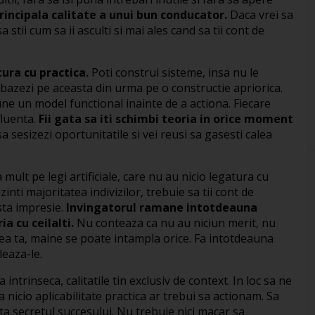
principala calitate a unui bun conducator.
Daca vrei sa
a stii cum sa ii asculti si mai ales cand sa tii cont de
tura cu practica.
Poti construi sisteme, insa nu le
bazezi pe aceasta din urma pe o constructie apriorica.
ne un model functional inainte de a actiona. Fiecare
fluenta.
Fii gata sa iti schimbi teoria in orice moment
sa sesizezi oportunitatile si vei reusi sa gasesti calea
 mult pe legi artificiale, care nu au nicio legatura cu
inti majoritatea indivizilor, trebuie sa tii cont de
sta impresie.
Invingatorul ramane intotdeauna
a cu ceilalti.
Nu conteaza ca nu au niciun merit, nu
ea ta, maine se poate intampla orice. Fa intotdeauna
leaza-le.
trinseca, calitatile tin exclusiv de context. In loc sa ne
icio aplicabilitate practica ar trebui sa actionam. Sa
ta secretul succesului. Nu trebuie nici macar sa