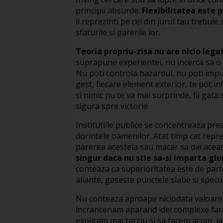
principii absurde.
Flexibilitatea este 
ii reprezinti pe cei din jurul tau trebuie s
sfaturile si parerile lor.
Teoria propriu-zisa nu are nicio lega
suprapune experientei, nu incerca sa o 
Nu poti controla hazardul, nu poti impu
gest, fiecare element exterior, te pot in
si nimic nu te va mai surprinde, fii gata 
sigura spre victorie.
Institutiile publice se concentreaza prea
dorintele oamenilor. Atat timp cat reprez
parerea acesteia sau macar sa dai acea
singur daca nu stie sa-si imparta glori
conteaza ca superioritatea este de part
aliante, gaseste punctele slabe si specu
Nu conteaza aproape niciodata valoarea in
incrancenam aparand idei complexe fara n
explicam mai tarziu si sa facem acum, ia