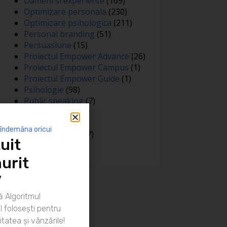
Oameni si experiente
(169)
Optimizare personala
(230)
Optimizare psihologica
(211)
Personal branding
(51)
Persuasiune
(15)
Proiectul Empower Advance
(26)
Proiectul Empower Campus
(1)
Proiectul Empower Guide
(1)
Psihologie
(98)
Public speaking
(7)
Relatii
(148)
Sanatate
(81)
 îndemâna oricui
Spiritualitate
(127)
uit
Training
(15)
urit
”
 Algoritmul
 folosești pentru
itatea și vânzările!