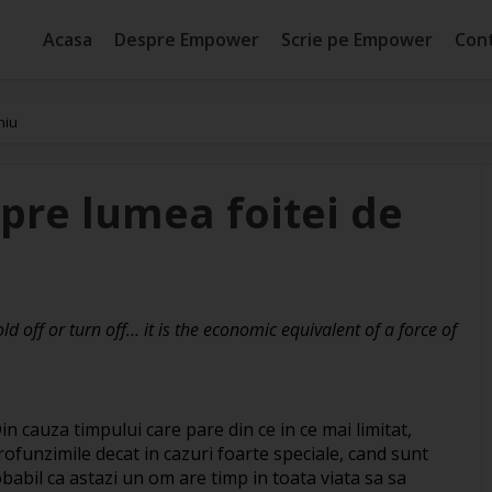
Acasa
Despre Empower
Scrie pe Empower
Con
niu
pre lumea foitei de
d off or turn off… it is the economic equivalent of a force of
in cauza timpului care pare din ce in ce mai limitat,
funzimile decat in cazuri foarte speciale, cand sunt
robabil ca astazi un om are timp in toata viata sa sa