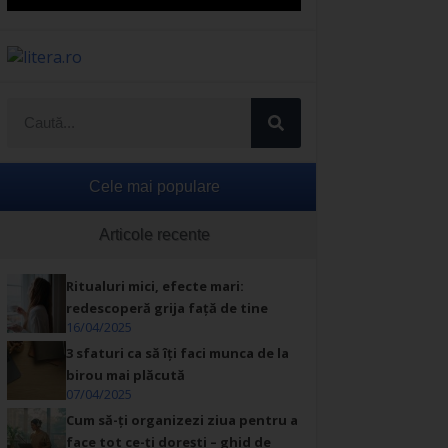
Cele mai populare
Articole recente
Ritualuri mici, efecte mari:
redescoperă grija față de tine
16/04/2025
3 sfaturi ca să îți faci munca de la
birou mai plăcută
07/04/2025
Cum să-ți organizezi ziua pentru a
face tot ce-ți dorești – ghid de