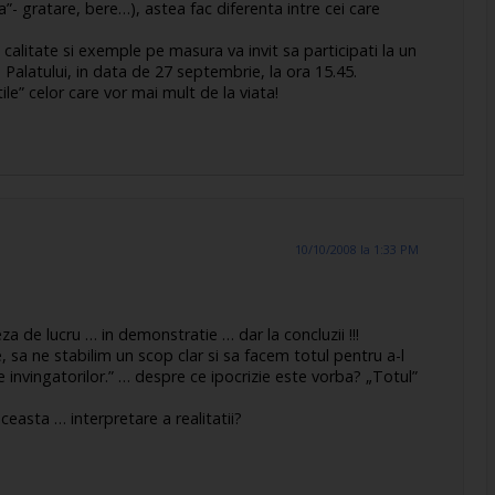
ca”- gratare, bere…), astea fac diferenta intre cei care
e calitate si exemple pe masura va invit sa participati la un
a Palatului, in data de 27 septembrie, la ora 15.45.
ile” celor care vor mai mult de la viata!
10/10/2008 la 1:33 PM
a de lucru … in demonstratie … dar la concluzii !!!
, sa ne stabilim un scop clar si sa facem totul pentru a-l
 invingatorilor.” … despre ce ipocrizie este vorba? „Totul”
aceasta … interpretare a realitatii?