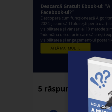
Descarcă Gratuit Ebook-ul: ”A
Facebook-ul?”
Descoperă cum funcționează Algoritm
2024 și cum să-l folosești pentru a-ți 
vizibilitatea și vânzările! 10 metode sim
îndemâna oricui prin care să crești ex
vizibilitatea și engagement-ul postărilo
AFLĂ MAI MULTE
5 răspunsuri