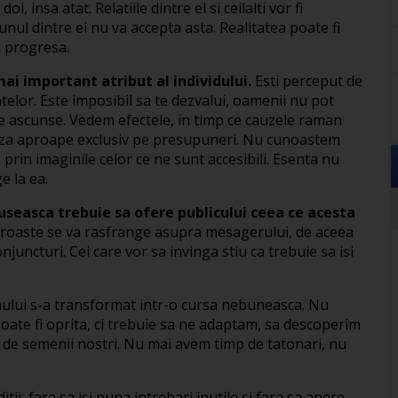
 insa atat. Relatiile dintre el si ceilalti vor fi
unul dintre ei nu va accepta asta. Realitatea poate fi
m progresa.
ai important atribut al individului.
Esti perceput de
ntelor. Este imposibil sa te dezvalui, oamenii nu pot
 ascunse. Vedem efectele, in timp ce cauzele raman
eaza aproape exclusiv pe presupuneri. Nu cunoastem
prin imaginile celor ce ne sunt accesibili. Esenta nu
e la ea.
euseasca trebuie sa ofere publicului ceea ce acesta
proaste se va rasfrange asupra mesagerului, de aceea
juncturi. Cei care vor sa invinga stiu ca trebuie sa isi
omului s-a transformat intr-o cursa nebuneasca. Nu
oate fi oprita, ci trebuie sa ne adaptam, sa descoperim
 de semenii nostri. Nu mai avem timp de tatonari, nu
itii, fara sa isi puna intrebari inutile si fara sa apere