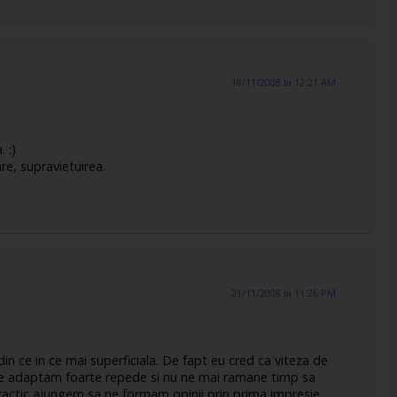
18/11/2008 la 12:21 AM
 :)
are, supravietuirea.
21/11/2008 la 11:26 PM
n ce in ce mai superficiala. De fapt eu cred ca viteza de
ne adaptam foarte repede si nu ne mai ramane timp sa
ractic ajungem sa ne formam opinii prin prima impresie…