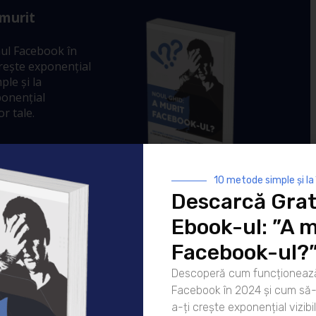
 murit
ul Facebook în
crește exponențial
ple și la
ponențial
r tale.
10 metode simple și la
Descarcă Grat
Ebook-ul: ”A m
Facebook-ul?
Descoperă cum funcționează
Facebook în 2024 și cum să-l
a-ți crește exponențial vizibil
13/09/2008 la 12:59 PM