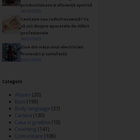
productivitate și eficiență sporită
26/02/2025
Cavitație sau radiofrecvență? Ce
să știi despre aparatele de slăbit
profesionale
30/01/2025
Ziua din viața unui electrician:
Provocări și satisfacții
26/01/2025
Categorii
Afaceri
(20)
Bani
(190)
Body language
(37)
Cariera
(130)
Casa si gradina
(10)
Coaching
(141)
Comunicare
(106)