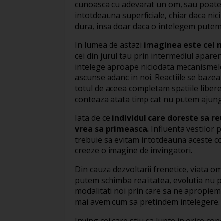
cunoasca cu adevarat un om, sau poate doi,
intotdeauna superficiale, chiar daca nici
dura, insa doar daca o intelegem pute
In lumea de astazi
imaginea este cel m
cei din jurul tau prin intermediul apare
intelege aproape niciodata mecanismele
ascunse adanc in noi. Reactiile se baz
totul de aceea completam spatiile libere 
conteaza atata timp cat nu putem ajung
Iata de ce
individul care doreste sa r
vrea sa primeasca.
Influenta vestilor 
trebuie sa evitam intotdeauna aceste con
creeze o imagine de invingatori.
Din cauza dezvoltarii frenetice, viata 
putem schimba realitatea, evolutia nu p
modalitati noi prin care sa ne apropiem
mai avem cum sa pretindem intelegere.
Inving cei care stiu sa lupte in orice cond