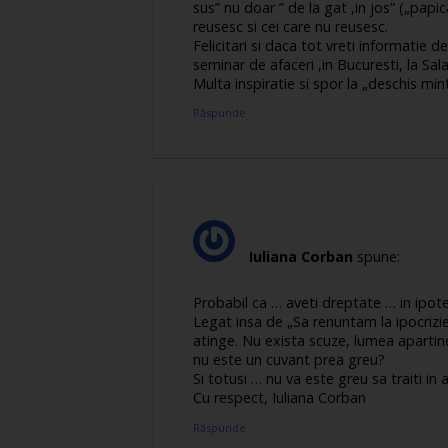
sus” nu doar ” de la gat ,in jos” („papi
reusesc si cei care nu reusesc.
Felicitari si daca tot vreti informatie d
seminar de afaceri ,in Bucuresti, la Sal
Multa inspiratie si spor la „deschis mint
Răspunde
Iuliana Corban
spune:
Probabil ca … aveti dreptate … in ipotez
Legat insa de „Sa renuntam la ipocrizie
atinge. Nu exista scuze, lumea apartine
nu este un cuvant prea greu?
Si totusi … nu va este greu sa traiti in 
Cu respect, Iuliana Corban
Răspunde