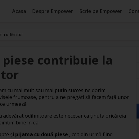
Acasa
Despre Empower
Scrie pe Empower
Con
mn odihnitor
piese contribuie la
tor
săm cu mai mult sau mai puțin succes ne dorim
, visele frumoase, pentru a ne pregăti să facem față unor
 ce urmează.
u adevărat odihnitoare este necesar ca ținuta oricăreia
 simțim bine în ea.
apte și
pijama cu două piese
, cea din urmă fiind