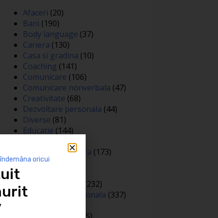
Afaceri
(20)
Bani
(190)
Body language
(37)
Cariera
(130)
Casa si gradina
(10)
Coaching
(141)
Comunicare
(106)
Comunicare nonverbala
(47)
Creativitate
(68)
Dezvoltare personala
(44)
Diverse
(81)
Educatie
(144)
Auto
(12)
Educatie financiara
(173)
 îndemâna oricui
Evenimente
(13)
uit
Featured
(165)
Gandire pozitiva
(232)
urit
Inteligenta emotionala
(337)
Internațional
(2)
”
Legea atractiei
(35)