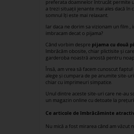
preferata doamnelor întrucât permite un 
a trezi situații jenante mai ales dacă în
somnul îți este mai relaxant.
Iar daca ne dorim sa vizionam un film , 
imbracam decat o pijama?
Când vorbim despre
pijama cu două p
îmbrăcăm obosite, chiar plictisite și car
garderoba noastră anostă pentru noap
Însă, am vrea să facem cunoscut faptul
alege și cumpara de pe anumite site-ur
chiar cu imprimeuri simpatice.
Unul dintre aceste site-uri care ne-au 
un magazin online cu detoate la prețuri 
Ce articole de îmbrăcăminte atract
Nu mică a fost mirarea când am văzut 