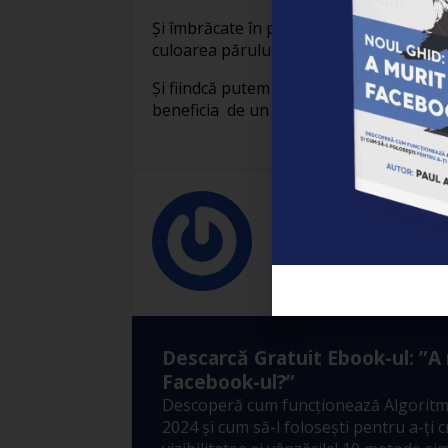
Și îmbrăcate în pijama putem fascina, d
culoarea părului și chiar a ochilor.
Și fiindcă putem alege pijamaua preferat
beneficia de un item oarecere ci de o pi
Elena Ardeleanu
Elena Ardelea
Descarcă Gratuit Ebook-ul: ”A
Facebook-ul?”
Descoperă cum funcționează Algoritm
2024 și cum să-l folosești pentru a-ți 