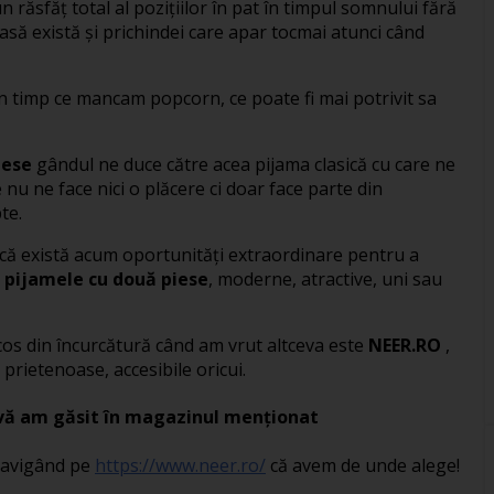
răsfăț total al pozițiilor în pat în timpul somnului fără
 casă există și prichindei care apar tocmai atunci când
in timp ce mancam popcorn, ce poate fi mai potrivit sa
iese
gândul ne duce către acea pijama clasică cu care ne
e nu ne face nici o plăcere ci doar face parte din
te.
 că există acum oportunități extraordinare pentru a
i
pijamele cu două piese
, moderne, atractive, uni sau
scos din încurcătură când am vrut altceva este
NEER.RO
,
prietenoase, accesibile oricui.
ivă am găsit în magazinul menționat
navigând pe
https://www.neer.ro/
că avem de unde alege!