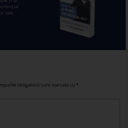
ple și la
ponențial
r tale.
mpurile obligatorii sunt marcate cu
*