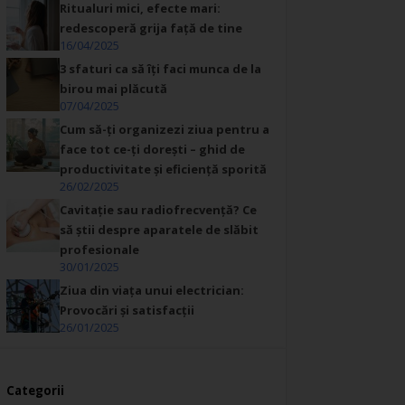
Ritualuri mici, efecte mari:
redescoperă grija față de tine
16/04/2025
3 sfaturi ca să îți faci munca de la
birou mai plăcută
07/04/2025
Cum să-ți organizezi ziua pentru a
face tot ce-ți dorești – ghid de
productivitate și eficiență sporită
26/02/2025
Cavitație sau radiofrecvență? Ce
să știi despre aparatele de slăbit
profesionale
30/01/2025
Ziua din viața unui electrician:
Provocări și satisfacții
26/01/2025
Categorii