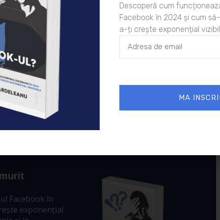
Descoperă cum funcționează
epinde cum o purtăm și o potrivim la tenul nostru,
Facebook în 2024 și cum să-l
a-ți crește exponențial vizibil
ă din confortul casei, fără nici un efort, nu vom
esă care contribuie în mod plăcut la relaxare.
27/04/2020
Diverse
MA INSCRI
nu
 murit
ul Facebook în
crește exponențial