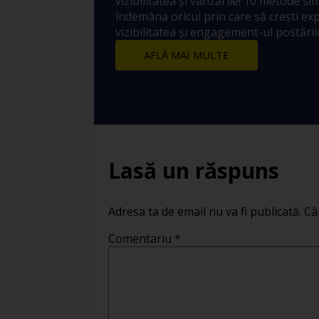
vizibilitatea și vânzările! 10 metode sim
îndemâna oricui prin care să crești ex
vizibilitatea și engagement-ul postărilo
AFLĂ MAI MULTE
Lasă un răspuns
Adresa ta de email nu va fi publicată.
Câ
Comentariu
*