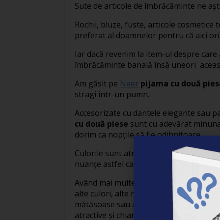
Sute de articole de îmbrăcăminte ne așt
Rochii, bluze, fuste, articole cosmetice 
preferat al doamnelor pentru că aici ori
Iar dacă revenim la item-ul despre care
îmbrăcăminte banală însă uneori aceast
Am găsit pe
Neer
pijama cu două pies
stragi într-un pumn.
Accesorizate cu dantele elegante sau pa
cu două piese
sunt cu adevărat minunat
dorim ca nopțile să fie odihnitoare.
Culorile sunt atractive și fiecărui model
nuanțe astfel ca alegerea să fie ușoară 
Având mai multe opțiuni la dispoziție fi
alte culori, alte modele, fie că vrem o
pi
mătăsoase sau am vrea să ne amintim de
atractive și chiar tematici interesante.