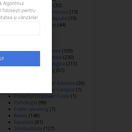
 Algoritmul
Limbaj nonverbal
(32)
 folosești pentru
Managementul stresului
(13)
itatea și vânzările!
Managementul timpului
(19)
Metafore si scantei
(44)
Motivare
(413)
Negociere
(3)
Noutati
(426)
Oameni si experiente
(169)
Optimizare personala
(230)
U!
Optimizare psihologica
(211)
Personal branding
(51)
Persuasiune
(15)
Proiectul Empower Advance
(26)
Proiectul Empower Campus
(1)
Proiectul Empower Guide
(1)
Psihologie
(98)
Public speaking
(7)
Relatii
(148)
Sanatate
(81)
Spiritualitate
(127)