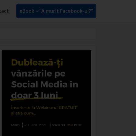
tact
eBook – ”A murit Facebook-ul?”