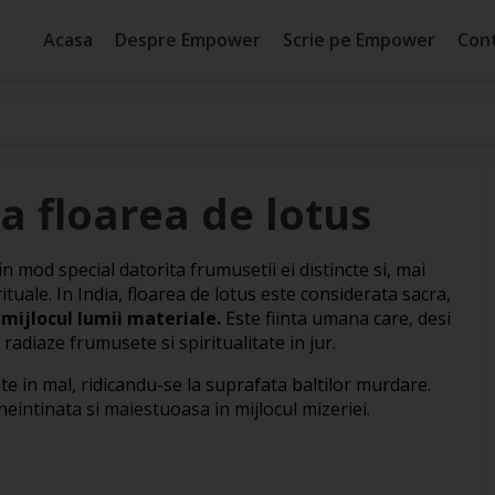
Acasa
Despre Empower
Scrie pe Empower
Con
a floarea de lotus
in mod special datorita frumusetii ei distincte si, mai
ituale. In India, floarea de lotus este considerata sacra,
 mijlocul lumii materiale.
Este fiinta umana care, desi
radiaze frumusete si spiritualitate in jur.
pte in mal, ridicandu-se la suprafata baltilor murdare.
eintinata si maiestuoasa in mijlocul mizeriei.