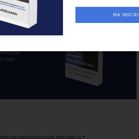
MA INSCRI
 murit
ul Facebook în
crește exponențial
ple și la
ponențial
r tale.
mpurile obligatorii sunt marcate cu
*