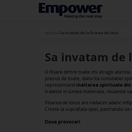
Acasa
»
Sa invatam de la floarea de lotus
Sa invatam de l
O floare dintre toate imi atrage atentia 
presus de toate, datorita conotatiei spir
reprezentand
inaltarea spirituala din
traieste in lumea materiala, reuseste sa 
Floarea de lotus are radacini adanc infi
Creste la suprafata apei, pastrandu-se n
Doua provocari