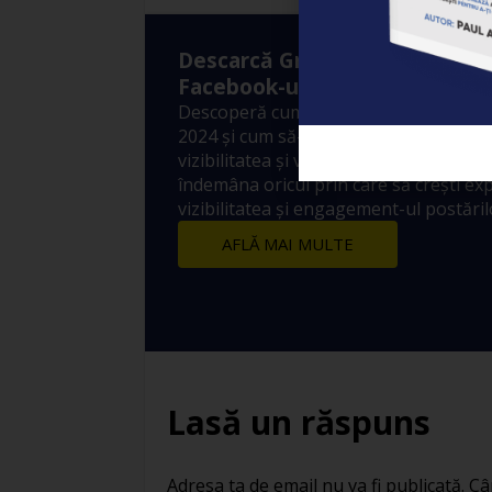
Descarcă Gratuit Ebook-ul: ”A
Facebook-ul?”
Descoperă cum funcționează Algoritm
2024 și cum să-l folosești pentru a-ți 
vizibilitatea și vânzările! 10 metode sim
îndemâna oricui prin care să crești ex
vizibilitatea și engagement-ul postărilo
AFLĂ MAI MULTE
Lasă un răspuns
Adresa ta de email nu va fi publicată.
Câ