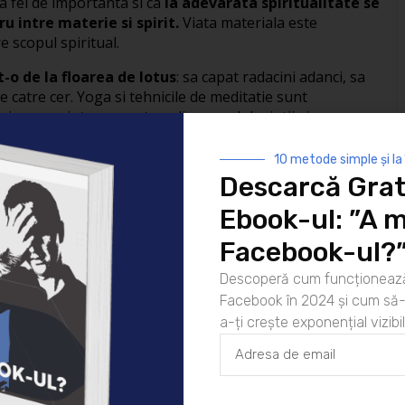
a fel de importanta si ca
la adevarata spiritualitate se
u intre materie si spirit.
Viata materiala este
e scopul spiritual.
-o de la floarea de lotus
: sa capat radacini adanci, sa
e catre cer. Yoga si tehnicile de meditatie sunt
i, sa ne ajute sa crestem din namolul mintii si sa
terioara.
10 metode simple și la
uktidharma Saraswati
(Noua Zeelanda), mentor spiritual
Descarcă Grat
 mondial, cu 16 ani de training in India si 40 de ani de
ntalnesti pe Swami Muktidharma la evenimentele de
Ebook-ul: ”A m
 pe 27 si 28 iulie
.
Facebook-ul?
06/07/2011
Spiritualitate
Descoperă cum funcționează
Facebook în 2024 și cum să-l
a-ți crește exponențial vizibil