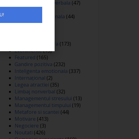
Comunicare nonverbala
(47)
Creativitate
(68)
U!
Dezvoltare personala
(44)
Diverse
(81)
Educatie
(144)
Auto
(12)
Educatie financiara
(173)
Evenimente
(13)
Featured
(165)
Gandire pozitiva
(232)
Inteligenta emotionala
(337)
Internațional
(2)
Legea atractiei
(35)
Limbaj nonverbal
(32)
Managementul stresului
(13)
Managementul timpului
(19)
Metafore si scantei
(44)
Motivare
(413)
Negociere
(3)
Noutati
(426)