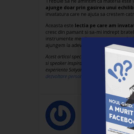
Trebuie sa ne amintim ca materia este l
ajunge doar prin gasirea unui echilibr
invatatura care ne ajuta sa crestem catr
Aceasta este
lectia pe care am invatat
cresc din pamant si sa-mi indrept bratel
instrumente menite sa ne creeze radacin
ajungem la adevarata noastra esenta in
Acest articol special este scris de
Swami M
si speaker inspirational recunoscut la nivel
experienta Satyananda Yoga.
Vino sa il i
dezvoltare personala sustinute in Bucuresti
Empower
Empower