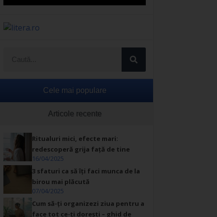
Cele mai populare
Articole recente
Ritualuri mici, efecte mari:
redescoperă grija față de tine
16/04/2025
3 sfaturi ca să îți faci munca de la
birou mai plăcută
07/04/2025
Cum să-ți organizezi ziua pentru a
face tot ce-ți dorești – ghid de