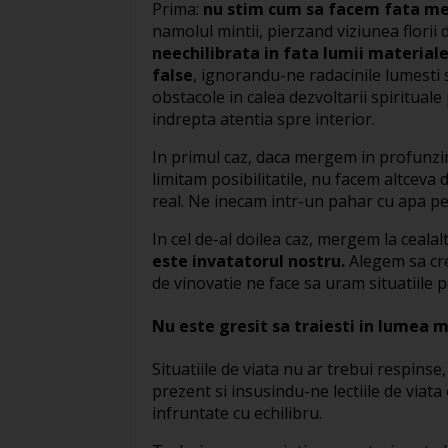
Prima:
nu stim cum sa facem fata med
namolul mintii, pierzand viziunea florii
neechilibrata in fata lumii materiale
false
, ignorandu-ne radacinile lumesti 
obstacole in calea dezvoltarii spirituale
indrepta atentia spre interior.
In primul caz, daca mergem in profunz
limitam posibilitatile, nu facem altcev
real. Ne inecam intr-un pahar cu apa p
In cel de-al doilea caz, mergem la ceala
este invatatorul nostru.
Alegem sa cre
de vinovatie ne face sa uram situatiile 
Nu este gresit sa traiesti in lumea 
Situatiile de viata nu ar trebui respins
prezent si insusindu-ne lectiile de viata 
infruntate cu echilibru.