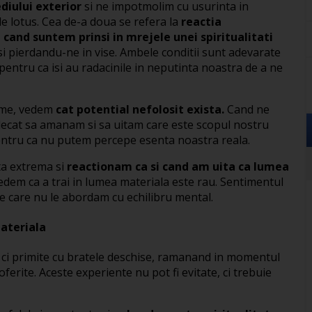
iului exterior
si ne impotmolim cu usurinta in
 de lotus. Cea de-a doua se refera la
reactia
 cand suntem prinsi in mrejele unei spiritualitati
si pierdandu-ne in vise. Ambele conditii sunt adevarate
 pentru ca isi au radacinile in neputinta noastra de a ne
ime, vedem
cat potential nefolosit exista.
Cand ne
a decat sa amanam si sa uitam care este scopul nostru
entru ca nu putem percepe esenta noastra reala.
lta extrema si
reactionam ca si cand am uita ca lumea
dem ca a trai in lumea materiala este rau. Sentimentul
pe care nu le abordam cu echilibru mental.
materiala
e, ci primite cu bratele deschise, ramanand in momentul
oferite. Aceste experiente nu pot fi evitate, ci trebuie