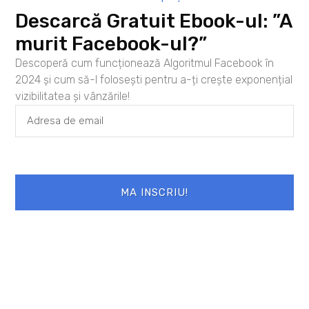
Descarcă Gratuit Ebook-ul: ”A
murit Facebook-ul?”
Descoperă cum funcționează Algoritmul Facebook în
2024 și cum să-l folosești pentru a-ți crește exponențial
vizibilitatea și vânzările!
MA INSCRIU!
Lasă un răspuns
Adresa ta de email nu va fi publicată.