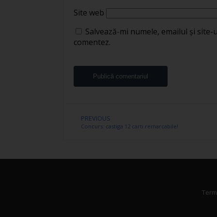
Site web
Salvează-mi numele, emailul și site-
comentez.
PREVIOUS
Concurs: castiga 12 carti remarcabile!
Terme