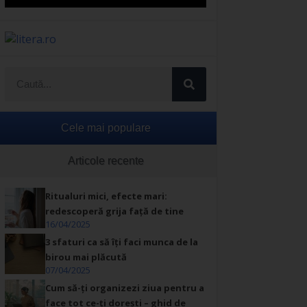
Cele mai populare
Articole recente
Ritualuri mici, efecte mari:
redescoperă grija față de tine
16/04/2025
3 sfaturi ca să îți faci munca de la
birou mai plăcută
07/04/2025
Cum să-ți organizezi ziua pentru a
face tot ce-ți dorești – ghid de