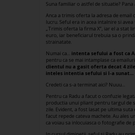
Suna familiar o astfel de situatie? Pana 
Anca a trimis oferta la adresa de email
lucru. Seful era in acea intalnire si avea 
„Trimis oferta la firma X”, iar el a stat 
euro, iar beneficiarul trebuia sa o pri
strainatate.
Numai ca…
intenta sefului a fost ca A
pentru ca se mai intamplase ca emailuril
clientul nu a gasit oferta decat 4 zil
inteles intentia sefului si l-a sunat… 
Credeti ca s-a terminat aici? Nuuu…
Pentru ca Radu a facut o confuzie legata
productia unui pliant pentru targul de 
zile. Evident, a fost lasat pe ultima suta 
facut repede cateva machete. Au ales un
ca voiau sa inlocuiasca o fotografie de 
In cursul diminetii, seful si Radu au pri