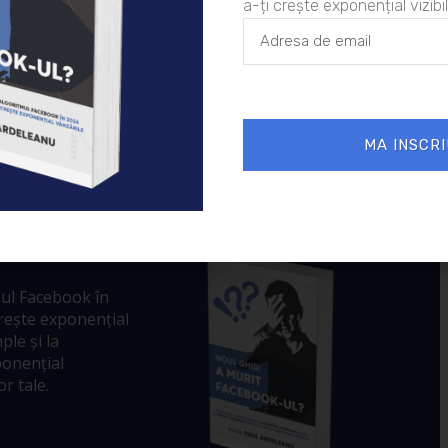
ment si rezerva-ti locul (sau locurile) acum!
a-ți crește exponențial vizibil
2012
Comunicare
,
Comunicare nonverbala
oiu
MA INSCRI
 murit
ul Facebook în
crește exponențial
ple și la
ponențial
r tale.