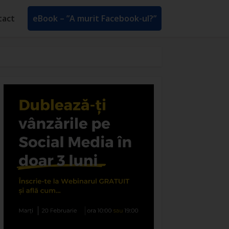
tact
eBook – ”A murit Facebook-ul?”