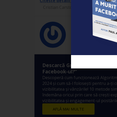
Citeste detalii complete despre eveni
Cristian Carstoiu
12/06/
Cristian Carst
Descarcă Gratuit Ebook-ul: ”A
Facebook-ul?”
Descoperă cum funcționează Algoritm
2024 și cum să-l folosești pentru a-ți 
vizibilitatea și vânzările! 10 metode sim
îndemâna oricui prin care să crești ex
vizibilitatea și engagement-ul postărilo
AFLĂ MAI MULTE