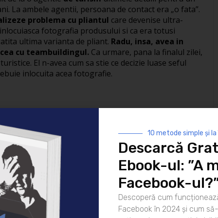
ni. La ambele agentii, persoana de contact era „o fata”.
nalizeze problema cu pliantul
care devenise ultra-
inlocuiasca fotografia produsului si ca era totusi
atita ultima varianta de pliant.
Radu, insa, avea in
 cea cu teambuildingul.
Ca urmare, pana la finalul zilei,
 turistice. El n-avea cum sa stie ce decizie luase seful
rebuie inlocuita acea fotografie.
tfel decat era intentia sefului? Simplu.
Tiparele lui de
lui Radu sau Anca.
Daca nu vrei sa ti se intample si tie
10 metode simple și la
 o dupaamiaza in Conferinta „Comportamente si tipare de
Descarcă Grat
m pe site
!
Ebook-ul: ”A m
wer cu codul „EMPOWER2012”
Facebook-ul?
 loc este de 99 RON.
Toti cititorii Empower
Descoperă cum funcționează
ul „EMPOWER2012”!
Facebook în 2024 și cum să-l