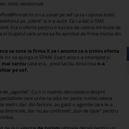
aici nimic neobisnuit.
office@firmaX.ro
si l-a sunat pe sef ca sa-i spuna acest
telefonul pe „silent” si n-a auzit. Ea i-a dat si SMS
linistit. Era o oferta pentru o lucrare de cateva mii bune de
nda in bugetul care urma sa fie aprobat de firma-mama din
nca sa sune la firma X sa-i anunte ca a trimis oferta
e lor sa ajunga in SPAM. Exact asta s-a intamplat si
e mai tarziu
cand era… prea tarziu. Anca insa
n-a
chiar pe sef.
 de „agentie”. Cu o zi inainte, discutasera despre
specialitate care urma sa aiba loc peste numai cateva
de metri, dar, din fericire, au gasit o agentie care le-a
a dintre ele, dar nu au confirmat „bun de tipar” pentru
produs.
mit de la o agentie
de turism
ultimele detalii pentru un