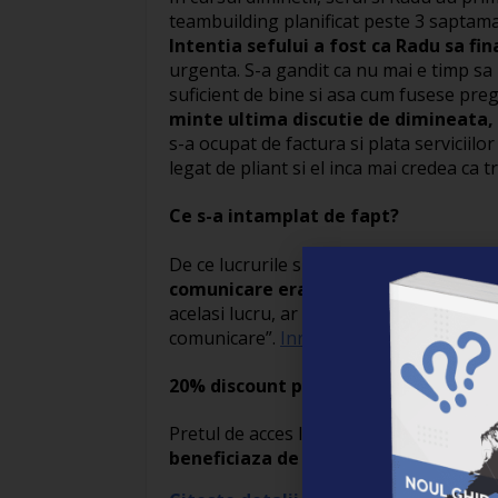
teambuilding planificat peste 3 saptama
Intentia sefului a fost ca Radu sa fi
urgenta. S-a gandit ca nu mai e timp sa 
suficient de bine si asa cum fusese preg
minte ultima discutie de dimineata,
s-a ocupat de factura si plata serviciilor
legat de pliant si el inca mai credea ca t
Ce s-a intamplat de fapt?
De ce lucrurile s-au petrecut cu totul al
comunicare erau diferite de cele ale 
acelasi lucru, ar fi bine sa investesti
comunicare”.
Inregistreaza-te chiar acu
20% discount pentru cititorii Empo
Pretul de acces la conferinta pentru un
beneficiaza de 20% discount cu cod