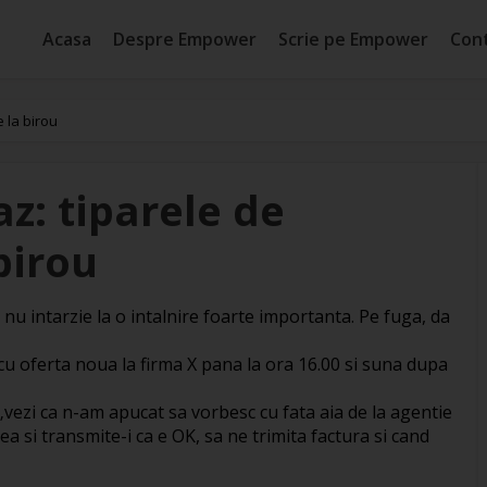
Acasa
Despre Empower
Scrie pe Empower
Con
 la birou
az: tiparele de
birou
 nu intarzie la o intalnire foarte importanta. Pe fuga, da
 cu oferta noua la firma X pana la ora 16.00 si suna dupa
 „vezi ca n-am apucat sa vorbesc cu fata aia de la agentie
a si transmite-i ca e OK, sa ne trimita factura si cand