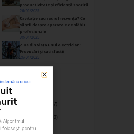
productivitate și eficiență sporită
26/02/2025
Cavitație sau radiofrecvență? Ce
să știi despre aparatele de slăbit
profesionale
30/01/2025
Ziua din viața unui electrician:
Provocări și satisfacții
26/01/2025
Categorii
 îndemâna oricui
uit
Afaceri
(20)
Bani
(190)
urit
Body language
(37)
”
Cariera
(130)
Casa si gradina
(10)
 Algoritmul
Coaching
(141)
 folosești pentru
Comunicare
(106)