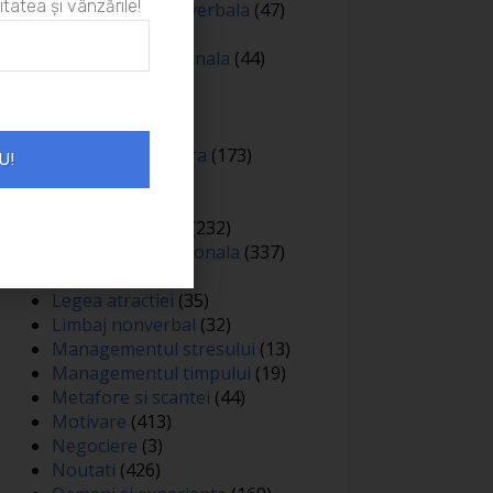
itatea și vânzările!
Comunicare nonverbala
(47)
Creativitate
(68)
Dezvoltare personala
(44)
Diverse
(81)
Educatie
(144)
Auto
(12)
Educatie financiara
(173)
U!
Evenimente
(13)
Featured
(165)
Gandire pozitiva
(232)
Inteligenta emotionala
(337)
Internațional
(2)
Legea atractiei
(35)
Limbaj nonverbal
(32)
Managementul stresului
(13)
Managementul timpului
(19)
Metafore si scantei
(44)
Motivare
(413)
Negociere
(3)
Noutati
(426)