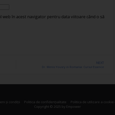
ul web în acest navigator pentru data viitoare când o să
NEXT
Dr. Menis Yousry in Romania: Cursul Essence
ni și condiții
Politica de confidențialitate
Politica de utilizare a cookie-
Copyright © 2025 by Empower