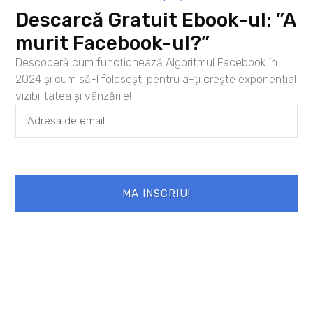
Descarcă Gratuit Ebook-ul: ”A
murit Facebook-ul?”
Descoperă cum funcționează Algoritmul Facebook în
2024 și cum să-l folosești pentru a-ți crește exponențial
vizibilitatea și vânzările!
Lasă un răspuns
Adresa ta de email nu va fi publicată.
Câmpurile obligatorii sunt marcate cu
*
Comentariu
*
MA INSCRIU!
Nume
*