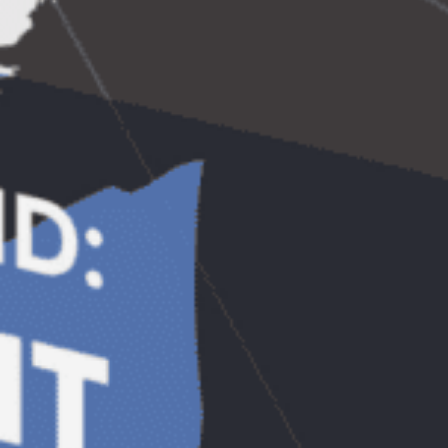
eficient este cel care se face usor remarcat,
de la o distanta apreciabila, indiferent de
momentul zilei. Tocmai de aceea,
majoritatea solutiilor de top sunt colorate
cu alb, rosu sau portocaliu si dispun si de
benzi reflectorizante. Acestea ajuta
semnalizatoarele sa fie usor de observat si
pe timp de noapte, sub actiunea stalpilor
de iluminat sau a farurilor autoturismelor.
Exista si semnalizatoare care dispun de
becuri si acumulatori, in asa fel incat sa
poata fi utilizate si in locuri extrem de
intunecate, fara riscul de a nu fi observate
de catre participantii la trafic.
Rezistenta indelungata
– un alt factor
important in functie de care sa alegi
semnalizatoare rutiere este reprezentat de
calitatea materialelor din care sunt
fabricate. Cele mai bune solutii sunt
produse din materiale plastice flexibile.