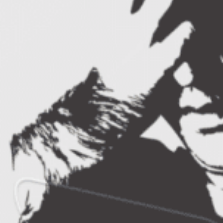
care le au doar produsele de top, din
aceasta categorie.
Trei criterii in functie de care sa alegi
semnalizatoare rutiere
Rolul semnalizatoarelor este acela de a
marca spatiile pe care pietonii, soferii,
biciclistii si toti ceilalti participanti la trafic
trebuie sa le evite, atunci cand circula.
Acestea se folosesc indeosebi in cazul in
care se desfasoara lucrari de modernizare,
insa sunt utile si daca se produc avarii la
nivelul conductelor din subteran. Totodata,
ele pot fi utile si pentru a marca existenta
unor obiecte pe carosabil sau a petrecerii
unui accident. Iata care sunt cele mai
importante trei calitati pe care trebuie sa le
aiba cele mai bune semnalizatoare rutiere!
Vizibilitate sporita
– un semnalizator