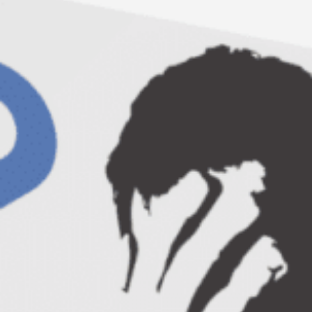
care merg in locuri publice fara sa utilizeze
vreun vehicul sa fie semnalizat in mod
corespunzator. In aceasta categorie se
incadreaza si chiar se remarca lucrarile de
modernizare a carosabilului sau
trotuarelor. Pentru ca acestea sa nu se
transforme intr-un pericol pentru cei din
jur, este important sa folosesti
semnalizatoare rutiere
de calitate.
Semnalizatoarele sunt elemente prin
intermediul carora se atrage atentia
participantilor la trafic cu privire la zonele
pe care treubie sa le ocoleasca, pentru ca
orice fel de accident sa fie evitat. Insa nu
orice fel de semnalizator este unul util. Este
foarte important ca aceste obiecte sa
bifeze o serie de criterii, pentru ca ele sa isi
indeplineasca rolul in mod eficient si sa
merite o investitie din partea ta. Iata care
sunt cele mai importante trei calitati pe