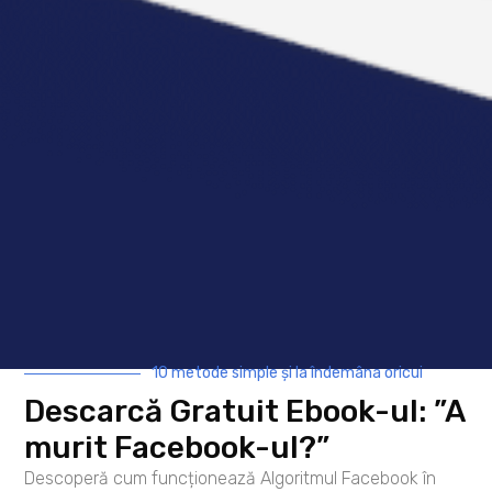
Descarcă Gratuit Ebook-ul: ”A
murit Facebook-ul?”
Descoperă cum funcționează Algoritmul
Facebook în 2024 și cum să-l folosești
pentru a-ți crește exponențial
vizibilitatea și vânzările! 10 metode
simple și la îndemâna oricui prin care să
crești exponențial vizibilitatea și
engagement-ul postărilor tale.
AFLĂ MAI MULTE
10 metode simple și la îndemâna oricui
Descarcă Gratuit Ebook-ul: ”A
murit Facebook-ul?”
Descoperă cum funcționează Algoritmul Facebook în