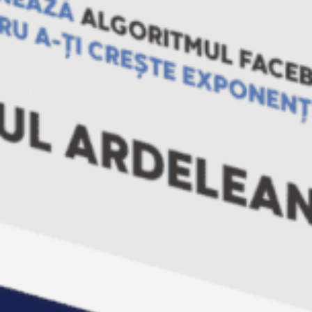
descopera cele mai bune modele de
semnalizatoare rutiere, intr-o gama
bogata. Poti alege optiuni in diferite forme
si cu functii variate. Ceea ce este constant
este reprezentat de vizibilitatea sporita,
rezistenta indelungata si ergonomia
deosebita pe care le au toate variantele din
gama Vesta. Alege sa investesti in solutii de
top si foloseste semnalizatoare de calitate,
prin care sa protejezi siguranta tuturor!
Branza Robert
11/08/2022
Auto
Branza Robert