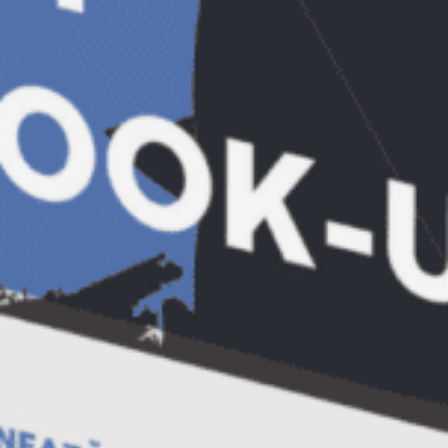
Aceste materiale garanteaza rezistenta
buna la umiditate, iar flexiblitatea lor le face
sa nu fie periculoase pentru oameni sau
vehicule, in caz de contact.
Ergonomie
– un ultim aspect foarte
important este cel legat de ergonomie.
Trebuie sa folosesti semnalizatoare pe
care sa le poti monta, deplasa si depozita
usor, ori de cate ori este necesar.
Intra pe
Vesta-MagazinOnline.ro
si