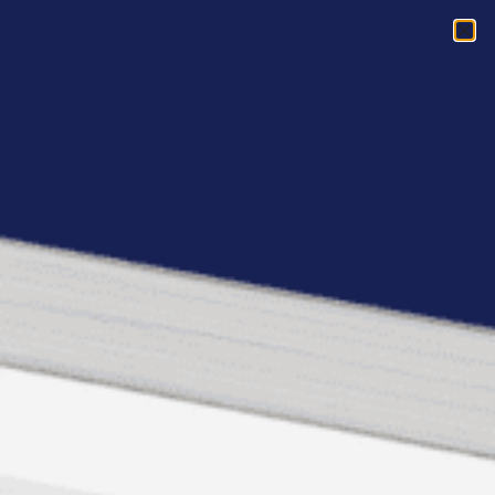
Acasa
»
TOP 3 calitati pe care trebuie sa le aiba cele mai bune
semnalizatoare rutiere
TOP 3 calitati pe care
trebuie sa le aiba cele
mai bune
semnalizatoare rutiere
Siguranta este cuvantul de ordine atunci
cand vine vorba despre locurile prin care
circula masini, biciclete sau pietoni. Este
foarte important ca orice element care ar
putea reprezenta un pericol la adresa
securitatii soferilor, biciclistilor sau a celor