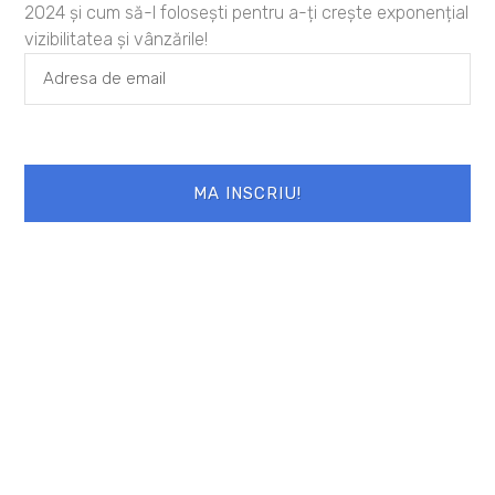
2024 și cum să-l folosești pentru a-ți crește exponențial
vizibilitatea și vânzările!
Lasă un răspuns
MA INSCRIU!
Adresa ta de email nu va fi publicată.
Câmpurile obligatorii sunt marcate cu
*
Comentariu
*
Nume
*