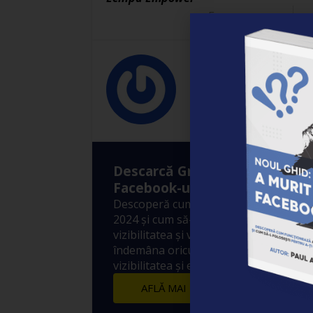
Empower
Empower
Descarcă Gratuit Ebook-ul: ”A
Facebook-ul?”
Descoperă cum funcționează Algoritm
2024 și cum să-l folosești pentru a-ți 
vizibilitatea și vânzările! 10 metode sim
îndemâna oricui prin care să crești ex
vizibilitatea și engagement-ul postărilo
AFLĂ MAI MULTE