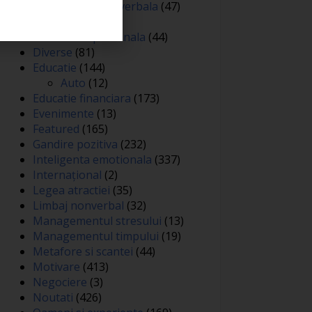
Comunicare nonverbala
(47)
Creativitate
(68)
Dezvoltare personala
(44)
Diverse
(81)
Educatie
(144)
Auto
(12)
Educatie financiara
(173)
Evenimente
(13)
Featured
(165)
Gandire pozitiva
(232)
Inteligenta emotionala
(337)
Internațional
(2)
Legea atractiei
(35)
Limbaj nonverbal
(32)
Managementul stresului
(13)
Managementul timpului
(19)
Metafore si scantei
(44)
Motivare
(413)
Negociere
(3)
Noutati
(426)