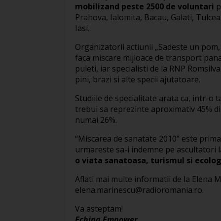
mobilizand peste 2500 de voluntari
p
Prahova, Ialomita, Bacau, Galati, Tulce
Iasi.
Organizatorii actiunii „Sadeste un pom, 
faca miscare mijloace de transport pana 
puieti, iar specialisti de la RNP Romsilv
pini, brazi si alte specii ajutatoare.
Studiile de specialitate arata ca, intr-o 
trebui sa reprezinte aproximativ 45% din
numai 26%.
“Miscarea de sanatate 2010” este prima 
urmareste sa-i indemne pe ascultatori 
o viata sanatoasa, turismul si ecolog
Aflati mai multe informatii de la Elena
elena.marinescu@radioromania.ro
.
Va asteptam!
Echipa Empower