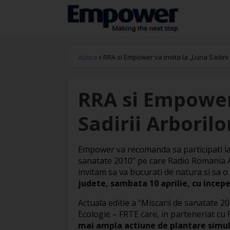
Acasa
»
RRA si Empower va invita la „Luna Sadirii 
RRA si Empower
Sadirii Arborilo
Empower va recomanda sa participati la
sanatate 2010” pe care Radio Romania A
invitam sa va bucurati de natura si sa o
judete, sambata 10 aprilie, cu incepe
Actuala editie a “Miscarii de sanatate 2
Ecologie – FRTE care, in parteneriat c
mai ampla actiune de plantare simult