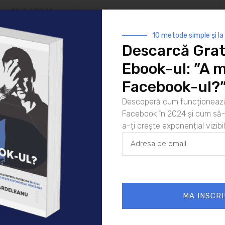
09/04/2010
Featured
10 metode simple și la
Descarcă Grat
Ebook-ul: ”A m
Facebook-ul?
Descoperă cum funcționează
Facebook în 2024 și cum să-l
 murit
a-ți crește exponențial vizibil
ul Facebook în
crește exponențial
ple și la
ponențial
r tale.
MA INSCRI