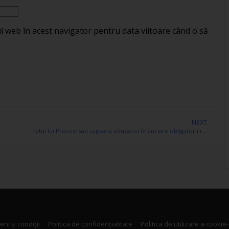
ul web în acest navigator pentru data viitoare când o să
NEXT
Patul lui Procust sau capcana educatiei financiare obligatorii in scoli
ni și condiții
Politica de confidențialitate
Politica de utilizare a cookie-