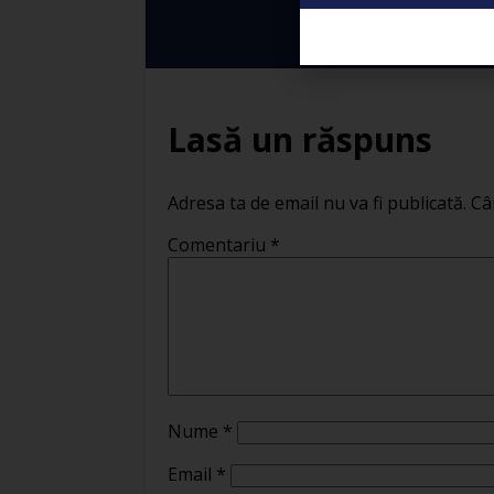
Lasă un răspuns
Adresa ta de email nu va fi publicată.
Câ
Comentariu
*
Nume
*
Email
*