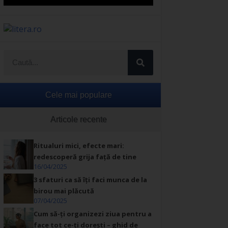
Cele mai populare
Articole recente
Ritualuri mici, efecte mari:
redescoperă grija față de tine
16/04/2025
3 sfaturi ca să îți faci munca de la
birou mai plăcută
07/04/2025
Cum să-ți organizezi ziua pentru a
face tot ce-ți dorești – ghid de