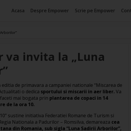
Acasa
Despre Empower
Scrie pe Empower
Con
Arborilor”
 va invita la „Luna
r”
 editia de primavara a campaniei nationale “Miscarea de
ctualitati o dedica
sportului si miscarii in aer liber.
Va
 faceti mai bogata prin
plantarea de copaci in 14
re de la ora 10.
010” sustine initiativa Federatiei Romane de Turism si
u Regia Nationala a Padurilor – Romsilva, demareaza
cea
ana din Romania, sub sigla “Luna Sadirii Arborilor”,