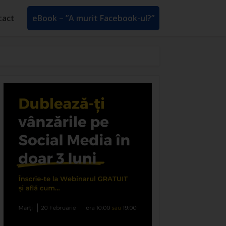
tact
eBook – ”A murit Facebook-ul?”