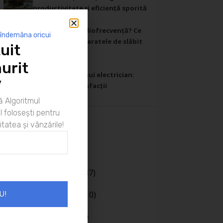
productivitate și eficiență sporită
26/02/2025
Cavitație sau radiofrecvență? Ce
 îndemâna oricui
să știi despre aparatele de slăbit
uit
profesionale
30/01/2025
urit
Ziua din viața unui electrician:
”
Provocări și satisfacții
26/01/2025
 Algoritmul
 folosești pentru
itatea și vânzările!
Categorii
Afaceri
(20)
Bani
(190)
Body language
(37)
Cariera
(130)
Casa si gradina
(10)
U!
Coaching
(141)
Comunicare
(106)