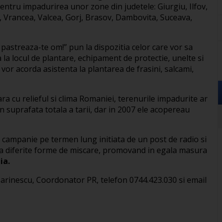
entru impadurirea unor zone din judetele: Giurgiu, Ilfov,
a, Vrancea, Valcea, Gorj, Brasov, Dambovita, Suceava,
pastreaza-te om!” pun la dispozitia celor care vor sa
la locul de plantare, echipament de protectie, unelte si
a vor acorda asistenta la plantarea de frasini, salcami,
tara cu relieful si clima Romaniei, terenurile impadurite ar
 suprafata totala a tarii, dar in 2007 ele acopereau
campanie pe termen lung initiata de un post de radio si
la diferite forme de miscare, promovand in egala masura
ia.
 Marinescu, Coordonator PR, telefon 0744.423.030 si email