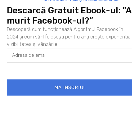
Descarcă Gratuit Ebook-ul: ”A
murit Facebook-ul?”
Descoperă cum funcționează Algoritmul Facebook în
2024 și cum să-l folosești pentru a-ți crește exponențial
Nume
*
vizibilitatea și vânzările!
Email
*
Site web
Salvează-mi numele, emailul și site-ul
MA INSCRIU!
web în acest navigator pentru data viitoare
când o să comentez.