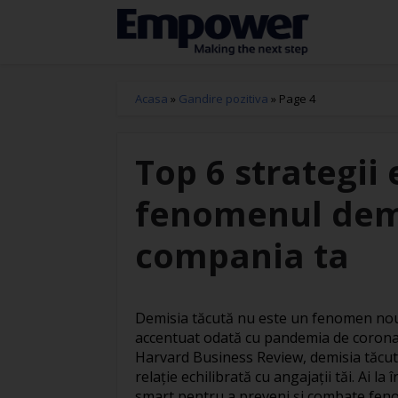
Acasa
»
Gandire pozitiva
»
Page 4
Top 6 strategii 
fenomenul demi
compania ta
Demisia tăcută nu este un fenomen nou î
accentuat odată cu pandemia de corona
Harvard Business Review, demisia tăcută
relație echilibrată cu angajații tăi. Ai l
smart pentru a preveni și combate fe