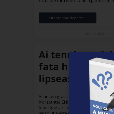
rezultate fara efort. Ultima parte este dec
Citeste mai departe...
Branza Robert
Ai tenul gras? 
fata hidratante
lipseasca din ru
Ai un ten gras si te intrebi daca ar treb
hidratante? Ei bine, raspunsul este un 
tenul gras are nevoie de hidratare la fel 
iar solutia este simpla: creme de fata. Da