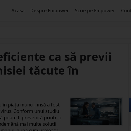
Acasa
Despre Empower
Scrie pe Empower
Con
eficiente ca să previi
siei tăcute în
n piața muncii, însă a fost
virus. Conform unui studiu
 poate fi prevenită printr-o
a îndemână mai multe soluții
nomenul, după cum urmează.