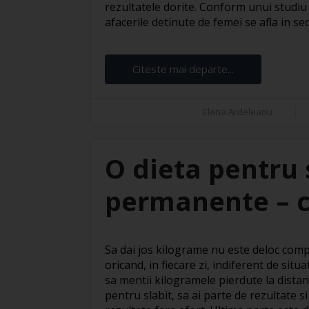
rezultatele dorite. Conform unui studiu 
afacerile detinute de femei se afla in se
Citeste mai departe...
Elena Ardeleanu
O dieta pentru 
permanente – ce
Sa dai jos kilograme nu este deloc compl
oricand, in fiecare zi, indiferent de situ
sa mentii kilogramele pierdute la distan
pentru slabit, sa ai parte de rezultate s