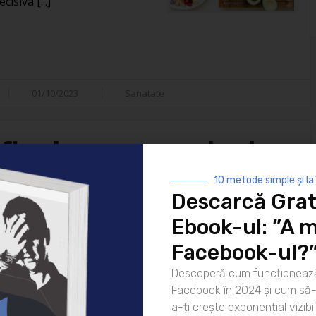
isiva [...]
01/10/2023
Sanatate
Afla de ce cremele de
 nu ar trebui sa
10 metode simple și la
Descarcă Grat
tina ta!
Ebook-ul: ”A m
Facebook-ul?
ui sa folosesti creme de fata
Descoperă cum funcționează
DA hotarat! Contrar asteptarilor,
Facebook în 2024 și cum să-l
de mult ca orice alt tip de ten,
a-ți crește exponențial vizibil
, ai citit bine, cremele de fata