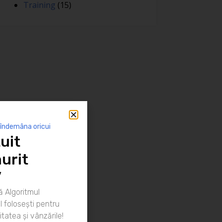
Training
(15)
 îndemâna oricui
uit
urit
”
 Algoritmul
 folosești pentru
itatea și vânzările!