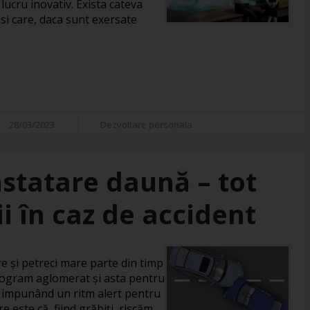
 lucru inovativ. Exista cateva
si care, daca sunt exersate
28/03/2023
Dezvoltare personala
statare daună – tot
ii în caz de accident
re și petreci mare parte din timp
 program aglomerat și asta pentru
, impunând un ritm alert pentru
 este că, fiind grăbiți, riscăm