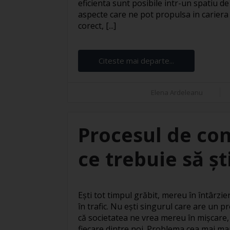
eficienta sunt posibile intr-un spatiu de
aspecte care ne pot propulsa in cariera 
corect, [...]
Citeste mai departe...
Elena Ardeleanu
Procesul de con
ce trebuie să șt
Ești tot timpul grăbit, mereu în întârzie
în trafic. Nu ești singurul care are un
că societatea ne vrea mereu în mișcare
fiecare dintre noi. Problema cea mai mare