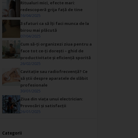
Ritualuri mici, efecte mari:
redescoperă grija față de tine
16/04/2025
3 sfaturi ca să îți faci munca de la
birou mai plăcută
07/04/2025
Cum să-ți organizezi ziua pentru a
face tot ce-ți dorești – ghid de
productivitate și eficiență sporită
26/02/2025
Cavitație sau radiofrecvență? Ce
să știi despre aparatele de slăbit
profesionale
30/01/2025
Ziua din viața unui electrician:
Provocări și satisfacții
26/01/2025
Categorii