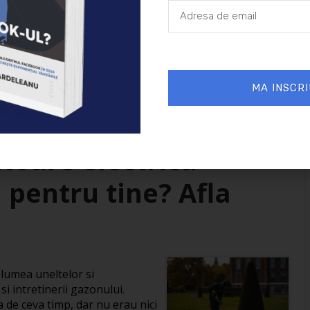
MA INSCRI
01/10/2023
Sanatate
toare electrica
 pentru tine? Afla
 lumea uneltelor si
i intretinerii gazonului.
 de ceva timp, dar nu erau nici