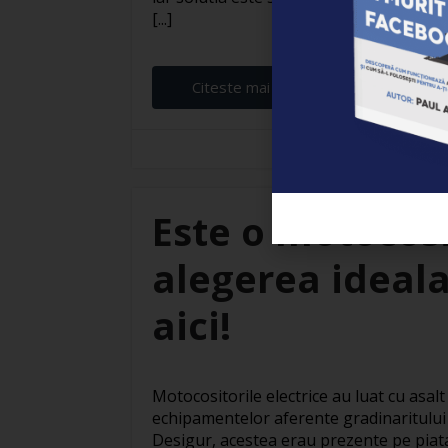
[...]
Citeste mai departe...
Branza Robert
Este o motocosi
alegerea ideala
aici!
Motocositorile electrice au luat cu asalt
echipamentelor aferente gradinaritului s
Desigur, acestea erau prezente pe piata