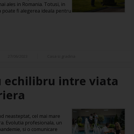
mai ales in Romania. Totusi, in
a poate fi alegerea ideala pentru
27/06/2023
Casa si gradina
 echilibru intre viata
riera
mod neasteptat, cel mai mare
a. Evolutia profesionala, un
pandemie, si o comunicare